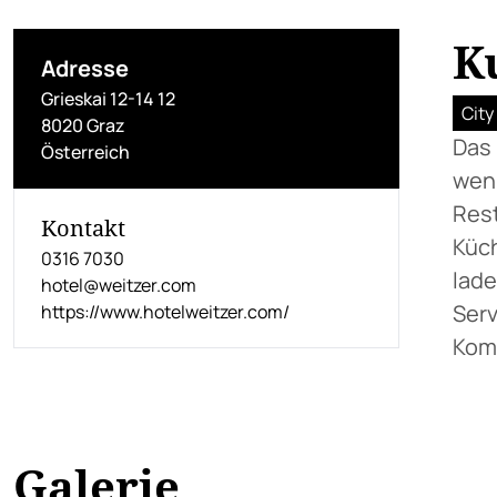
K
Adresse
Grieskai 12-14 12
City
8020 Graz
Das 
Österreich
weni
Rest
Kontakt
Küch
0316 7030
lade
hotel@weitzer.com
Serv
https://www.hotelweitzer.com/
Komf
Galerie