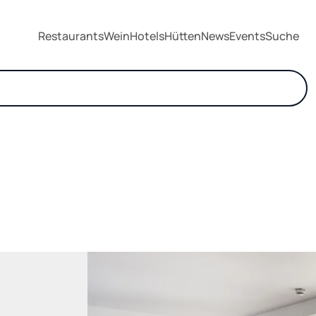
Restaurants
Wein
Hotels
Hütten
News
Events
Suche