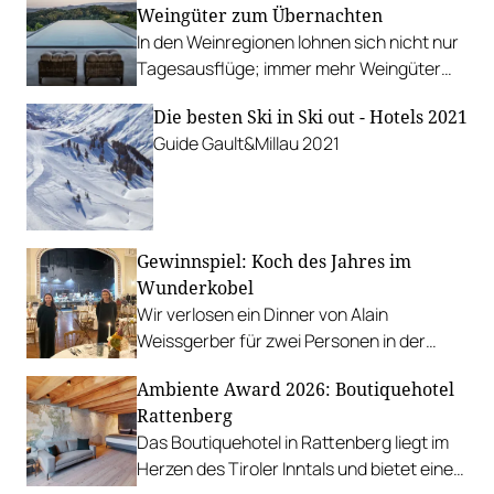
Weingüter zum Übernachten
In den Weinregionen lohnen sich nicht nur
Tagesausflüge; immer mehr Weingüter
erweitern ihr Angebot um
Die besten Ski in Ski out - Hotels 2021
Übernachtungsmöglichkeiten. Wir stellen
Guide Gault&Millau 2021
sieben Betriebe vor.
Gewinnspiel: Koch des Jahres im
Wunderkobel
Wir verlosen ein Dinner von Alain
Weissgerber für zwei Personen in der
Taubenkobel-Weihnachts-Dependance
Ambiente Award 2026: Boutiquehotel
im Jugendstil-Theater.
Rattenberg
Das Boutiquehotel in Rattenberg liegt im
Herzen des Tiroler Inntals und bietet eine