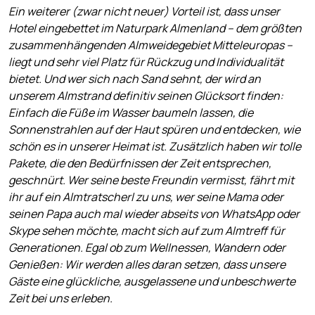
Ein weiterer (zwar nicht neuer) Vorteil ist, dass unser
Hotel eingebettet im Naturpark Almenland – dem größten
zusammenhängenden Almweidegebiet Mitteleuropas –
liegt und sehr viel Platz für Rückzug und Individualität
bietet. Und wer sich nach Sand sehnt, der wird an
unserem Almstrand definitiv seinen Glücksort finden:
Einfach die Füße im Wasser baumeln lassen, die
Sonnenstrahlen auf der Haut spüren und entdecken, wie
schön es in unserer Heimat ist. Zusätzlich haben wir tolle
Pakete, die den Bedürfnissen der Zeit entsprechen,
geschnürt. Wer seine beste Freundin vermisst, fährt mit
ihr auf ein Almtratscherl zu uns, wer seine Mama oder
seinen Papa auch mal wieder abseits von WhatsApp oder
Skype sehen möchte, macht sich auf zum Almtreff für
Generationen. Egal ob zum Wellnessen, Wandern oder
Genießen: Wir werden alles daran setzen, dass unsere
Gäste eine glückliche, ausgelassene und unbeschwerte
Zeit bei uns erleben.