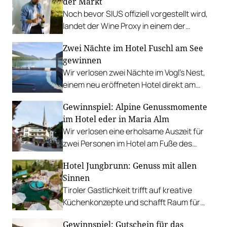
der Markt
Noch bevor SIUS offiziell vorgestellt wird,
landet der Wine Proxy in einem der
renommiertesten Restaurants
Zwei Nächte im Hotel Fuschl am See
Österreichs. Ein Zufall. Und irgendwie
gewinnen
auch keiner.
Wir verlosen zwei Nächte im Vogl’s Nest,
einem neu eröffneten Hotel direkt am
Fuschlsee. PLUS: Fotostrecke.
Gewinnspiel: Alpine Genussmomente
im Hotel eder in Maria Alm
Wir verlosen eine erholsame Auszeit für
zwei Personen im Hotel am Fuße des
Hochkönigs.
Hotel Jungbrunn: Genuss mit allen
Sinnen
Tiroler Gastlichkeit trifft auf kreative
Küchenkonzepte und schafft Raum für
sinnliche Geschmackserlebnisse.
Gewinnspiel: Gutschein für das
Gewinnen Sie eine Auszeit in Tannheim.