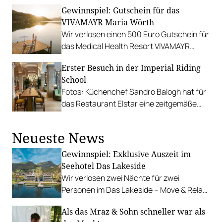
exklusive Auszeit in einer der kleinsten und
Gewinnspiel: Gutschein für das
charmantesten alten Städte Österreichs.
VIVAMAYR Maria Wörth
Wir verlosen einen 500 Euro Gutschein für
das Medical Health Resort VIVAMAYR
Maria Wörth.
Erster Besuch in der Imperial Riding
School
Fotos: Küchenchef Sandro Balogh hat für
das Restaurant Elstar eine zeitgemäße
Karte mit preislich sehr attraktiven Menüs
konzipiert.
Neueste News
Gewinnspiel: Exklusive Auszeit im
Seehotel Das Lakeside
Wir verlosen zwei Nächte für zwei
Personen im Das Lakeside – Move & Relax
Hotel am Ufer des idyllischen Walchsees.
Als das Mraz & Sohn schneller war als