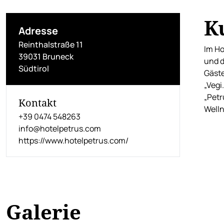
K
Adresse
Reinthalstraße 11
Im Ho
39031 Bruneck
und d
Südtirol
Gäste
„Vegi
„Petr
Kontakt
Well
+39 0474 548263
info@hotelpetrus.com
https://www.hotelpetrus.com/
Galerie