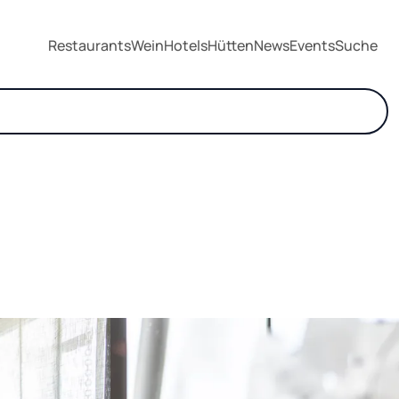
Restaurants
Wein
Hotels
Hütten
News
Events
Suche