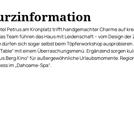
urzinformation
tel Petrus am Kronplatz trifft handgemachter Charme auf krea
as Team führen das Haus mit Leidenschaft – vom Design der 
 dürfen sich sogar selbst beim Töpferworkshop ausprobieren
.Table“ mit einem Überraschungsmenü. Ergänzend sorgen kulin
us.Berg.Kino“ für außergewöhnliche Urlaubsmomente. Regio
ness im „Dahoame-Spa“.