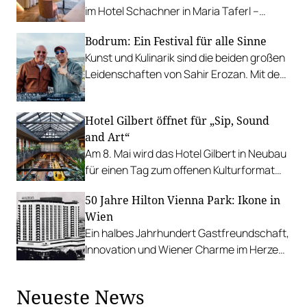
im Hotel Schachner in Maria Taferl –
inklusive Donaublick und Verwöhnpension.
Bodrum: Ein Festival für alle Sinne
Kunst und Kulinarik sind die beiden großen
Leidenschaften von Sahir Erozan. Mit dem
Festival MedBodrum verbindet er beides
und will seine Wahlheimat in der
Hotel Gilbert öffnet für „Sip, Sound
südwestlichen Türkei zu einem
and Art“
internationalen Kultur-Treffpunkt machen.
Am 8. Mai wird das Hotel Gilbert in Neubau
für einen Tag zum offenen Kulturformat
mit Musik, Kunst und Kulinarik.
50 Jahre Hilton Vienna Park: Ikone in
Wien
Ein halbes Jahrhundert Gastfreundschaft,
Innovation und Wiener Charme im Herzen
der Stadt.
Neueste News