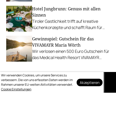
Hochkönigs.
Hotel Jungbrunn: Genuss mit allen
Sinnen
Tiroler Gastlichkeit trifft auf kreative
Küchenkonzepte und schafft Raum für
sinnliche Geschmackserlebnisse.
Gewinnspiel: Gutschein für das
Gewinnen Sie eine Auszeit in Tannheim.
VIVAMAYR Maria Wörth
Wir verlosen einen 500 Euro Gutschein für
das Medical Health Resort VIVAMAYR
Maria Wörth.
Wir verwenden Cookies, um unsere Services zu
verbessern. Die von uns erfassten Daten werden im
Akzeptieren
Rahmen unserer EU-weiten Aktivitäten verwendet.
Auf dem Laufenden
Cookie Einstellungen
bleiben
Melden Sie sich kostenlos für unseren
wöchentlichen Newsletter an.