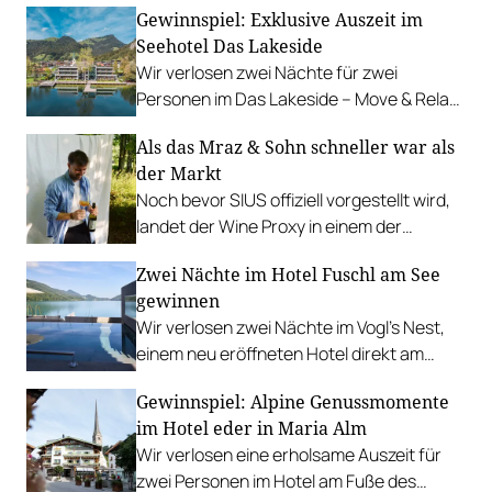
Gewinnspiel: Exklusive Auszeit im
Seehotel Das Lakeside
Wir verlosen zwei Nächte für zwei
Personen im Das Lakeside – Move & Relax
Hotel am Ufer des idyllischen Walchsees.
Als das Mraz & Sohn schneller war als
der Markt
Noch bevor SIUS offiziell vorgestellt wird,
landet der Wine Proxy in einem der
renommiertesten Restaurants
Zwei Nächte im Hotel Fuschl am See
Österreichs. Ein Zufall. Und irgendwie
gewinnen
auch keiner.
Wir verlosen zwei Nächte im Vogl’s Nest,
einem neu eröffneten Hotel direkt am
Fuschlsee. PLUS: Fotostrecke.
Gewinnspiel: Alpine Genussmomente
im Hotel eder in Maria Alm
Wir verlosen eine erholsame Auszeit für
zwei Personen im Hotel am Fuße des