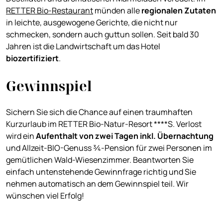
RETTER Bio-Restaurant
münden alle
regionalen Zutaten
in leichte, ausgewogene Gerichte, die nicht nur
schmecken, sondern auch guttun sollen. Seit bald 30
Jahren ist die Landwirtschaft um das Hotel
biozertifiziert
.
Gewinnspiel
Sichern Sie sich die Chance auf einen traumhaften
Kurzurlaub im RETTER Bio-Natur-Resort ****S. Verlost
wird ein
Aufenthalt von zwei Tagen
inkl. Übernachtung
und Allzeit-BIO-Genuss ¾-Pension für zwei Personen im
gemütlichen Wald-Wiesenzimmer. Beantworten Sie
einfach untenstehende Gewinnfrage richtig und Sie
nehmen automatisch an dem Gewinnspiel teil. Wir
wünschen viel Erfolg!