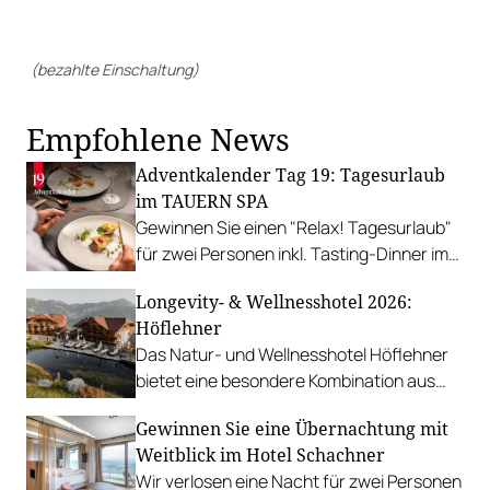
(bezahlte Einschaltung)
Empfohlene News
Adventkalender Tag 19: Tagesurlaub
im TAUERN SPA
Gewinnen Sie einen "Relax! Tagesurlaub"
für zwei Personen inkl. Tasting-Dinner im
2-Hauben-Restaurant FinESSEN im
Longevity- & Wellnesshotel 2026:
TAUERN SPA.
Höflehner
Das Natur- und Wellnesshotel Höflehner
bietet eine besondere Kombination aus
luxuriösem Erholungsurlaub und
Gewinnen Sie eine Übernachtung mit
Naturerlebnis.
Weitblick im Hotel Schachner
Wir verlosen eine Nacht für zwei Personen