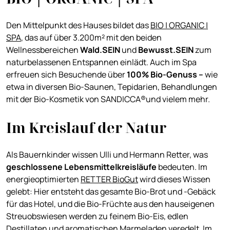
Den Mittelpunkt des Hauses bildet das
BIO | ORGANIC |
SPA
, das auf über 3.200m² mit den beiden
Wellnessbereichen
Wald.SEIN
und
Bewusst.SEIN
zum
naturbelassenen Entspannen einlädt. Auch im Spa
erfreuen sich Besuchende über
100% Bio-Genuss –
wie
etwa in diversen Bio-Saunen, Tepidarien, Behandlungen
mit der Bio-Kosmetik von SANDICCA®und vielem mehr.
Im Kreislauf der Natur
Als Bauernkinder wissen Ulli und Hermann Retter, was
geschlossene Lebensmittelkreisläufe
bedeuten. Im
energieoptimierten
RETTER BioGut
wird dieses Wissen
gelebt: Hier entsteht das gesamte Bio-Brot und -Gebäck
für das Hotel, und die Bio-Früchte aus den hauseigenen
Streuobswiesen werden zu feinem Bio-Eis, edlen
Destillaten und aromatischen Marmeladen veredelt. Im