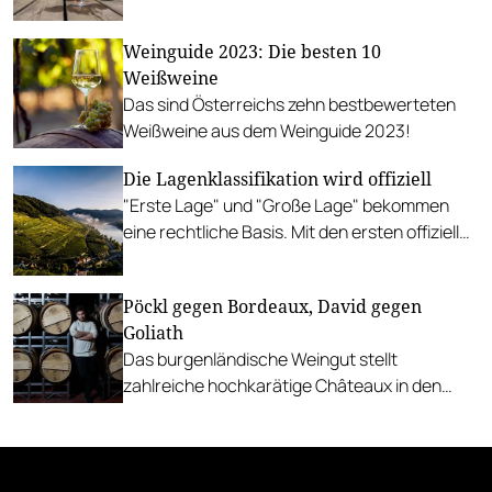
Porsche geliefertes Wildbret.
Weinguide 2023: Die besten 10
Weißweine
Das sind Österreichs zehn bestbewerteten
Weißweine aus dem Weinguide 2023!
Die Lagenklassifikation wird offiziell
"Erste Lage" und "Große Lage" bekommen
eine rechtliche Basis. Mit den ersten offiziellen
Klassifizierungen wird aber nicht vor 2025 zu
rechnen sein.
Pöckl gegen Bordeaux, David gegen
Goliath
Das burgenländische Weingut stellt
zahlreiche hochkarätige Châteaux in den
Schatten.