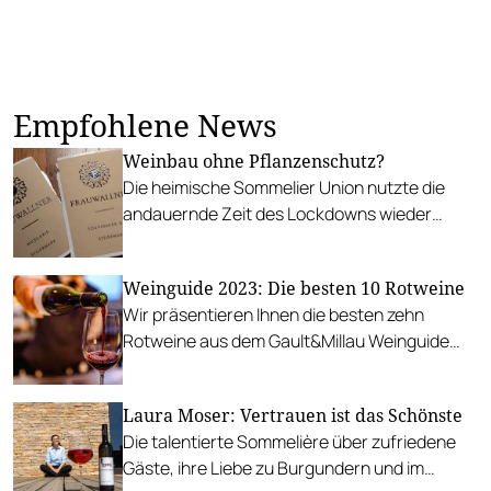
Empfohlene News
Weinbau ohne Pflanzenschutz?
Die heimische Sommelier Union nutzte die
andauernde Zeit des Lockdowns wieder
einmal für Weiterbildung. Das Thema: PIWI’s –
pilzwiderstandsfähige Rebsorten. Sie gelten
Weinguide 2023: Die besten 10 Rotweine
angesichts des steigenden klimatischen und
Wir präsentieren Ihnen die besten zehn
biologischen Drucks als Chance im Weinbau.
Rotweine aus dem Gault&Millau Weinguide
2023.
Laura Moser: Vertrauen ist das Schönste
Die talentierte Sommelière über zufriedene
Gäste, ihre Liebe zu Burgundern und im