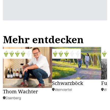
Mehr entdecken
Schwarzböck
Fuc
Weinviertel
Wie
Thom Wachter
Eisenberg