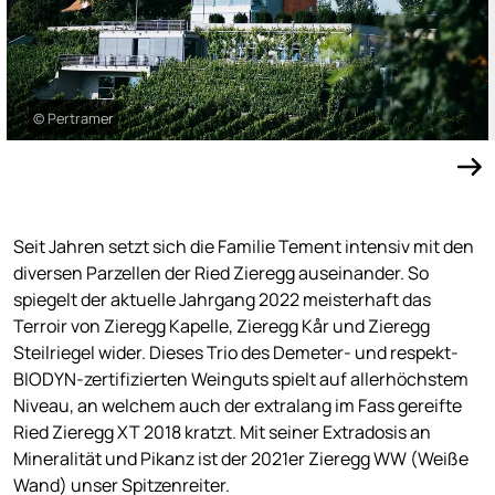
© Pertramer
Seit Jahren setzt sich die Familie Tement intensiv mit den
diversen Parzellen der Ried Zieregg auseinander. So
spiegelt der aktuelle Jahrgang 2022 meisterhaft das
Terroir von Zieregg Kapelle, Zieregg Kår und Zieregg
Steilriegel wider. Dieses Trio des Demeter- und respekt-
BIODYN-zertifizierten Weinguts spielt auf allerhöchstem
Niveau, an welchem auch der extralang im Fass gereifte
Ried Zieregg XT 2018 kratzt. Mit seiner Extradosis an
Mineralität und Pikanz ist der 2021er Zieregg WW (Weiße
Wand) unser Spitzenreiter.