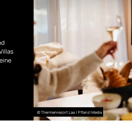
nd
illas
 eine
© Thermenresort Laa / Pflanzl Media