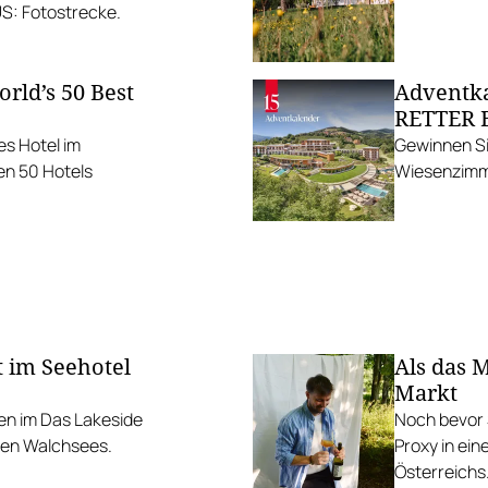
US: Fotostrecke.
rld’s 50 Best
Adventka
RETTER B
es Hotel im
Gewinnen Si
n 50 Hotels
Wiesenzimmer
t im Seehotel
Als das 
Markt
en im Das Lakeside
Noch bevor S
chen Walchsees.
Proxy in ei
Österreichs.