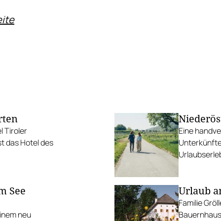
ite
rten
Niederös
 Tiroler
Eine handv
ist das Hotel des
Unterkünfte
Urlaubserle
Personen i
Wagram.
am See
Urlaub a
Familie Gröl
einem neu
Bauernhaus 