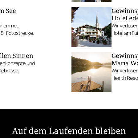
am See
Gewinnsp
Hotel ed
einem neu
Wir verlose
US: Fotostrecke.
Hotel am Fu
llen Sinnen
Gewinnsp
Maria W
üchenkonzepte und
lebnisse.
Wir verlose
Health Reso
Auf dem Laufenden bleiben