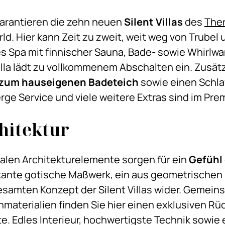
rantieren die zehn neuen
Silent Villas
des
The
ld. Hier kann Zeit zu zweit, weit weg von Trubel 
es Spa mit finnischer Sauna, Bade- sowie Whirlw
illa lädt zu vollkommenem Abschalten ein. Zusätzli
 zum hauseigenen Badeteich
sowie einen Schla
ge Service und viele weitere Extras sind im Prem
hitektur
alen Architekturelemente sorgen für ein
Gefühl
kante gotische Maßwerk, ein aus geometrischen
esamten Konzept der Silent Villas wider. Gemein
materialien finden Sie hier einen exklusiven Rü
Edles Interieur, hochwertigste Technik sowie e