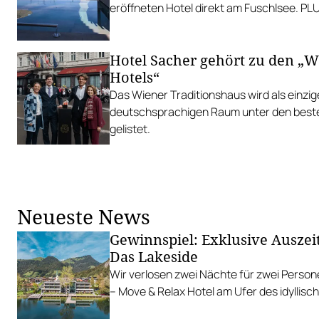
eröffneten Hotel direkt am Fuschlsee. PL
Hotel Sacher gehört zu den „Wo
Hotels“
Das Wiener Traditionshaus wird als einzig
deutschsprachigen Raum unter den beste
gelistet.
Neueste News
Gewinnspiel: Exklusive Auszei
Das Lakeside
Wir verlosen zwei Nächte für zwei Person
– Move & Relax Hotel am Ufer des idyllis