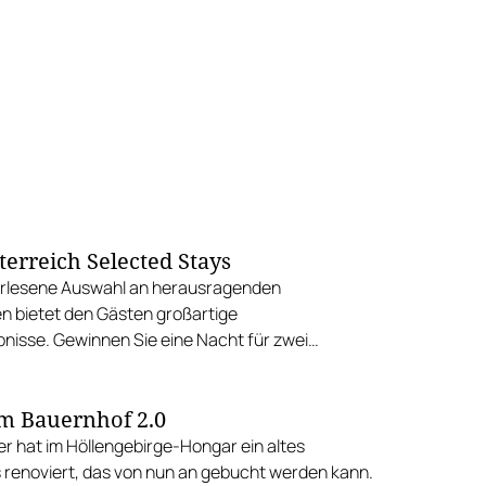
terreich Selected Stays
erlesene Auswahl an herausragenden
n bietet den Gästen großartige
bnisse. Gewinnen Sie eine Nacht für zwei
m MÖRWALD Relais & Châteaux Hotel am
m Bauernhof 2.0
ler hat im Höllengebirge-Hongar ein altes
renoviert, das von nun an gebucht werden kann.