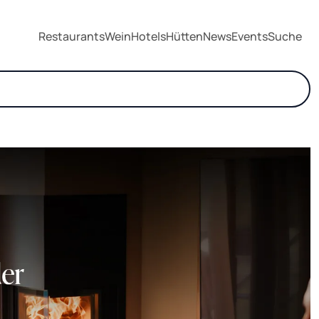
Restaurants
Wein
Hotels
Hütten
News
Events
Suche