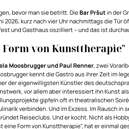
gen, bevor man sie betritt. Die
Bar Pršut
in der G
i 2026, kurz nach vier Uhr nachmittags die Tür öffn
est und Gasthaus oszilliert – und das ist durch
e Form von Kunsttherapie"
la Moosbrugger und Paul Renner
, zwei Vorarl
sbrugger kennt die Gastro aus ihrer Zeit im leg
iner der eigenwilligsten Künstler des deutschsp
nstwerk, vor allem aber interessiert ihn Kunst a
ngsprojekte gipfeln oft in theatralischen Soiré
ulinarik verbinden. Und im Exzess. Im Rausch in 
, gründet Reiseclubs. Und er kocht. Nicht als Hobb
st eine Form von Kunsttherapie", hat er einmal g