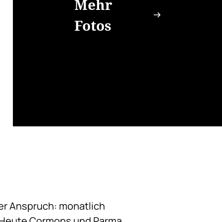
Mehr
Fotos
er Anspruch: monatlich
 Heute Cormons und Parma,