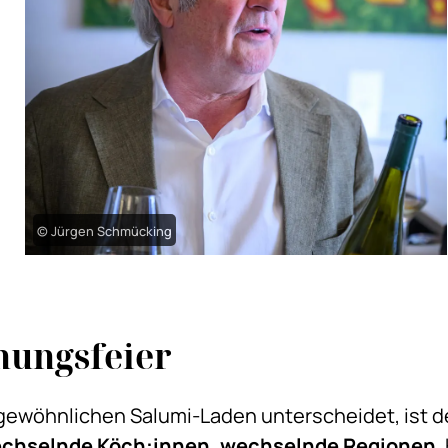
© Jürgen Schmücking
nungsfeier
 gewöhnlichen Salumi-Laden unterscheidet, ist d
chselnde Köch:innen, wechselnde Regionen
.