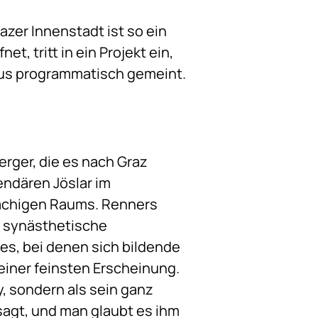
razer Innenstadt ist so ein
et, tritt in ein Projekt ein,
aus programmatisch gemeint.
berger, die es nach Graz
endären Jöslar im
rachigen Raums. Renners
ls synästhetische
es, bei denen sich bildende
seiner feinsten Erscheinung.
y, sondern als sein ganz
esagt, und man glaubt es ihm