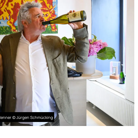
 Renner © Jürgen Schmücking