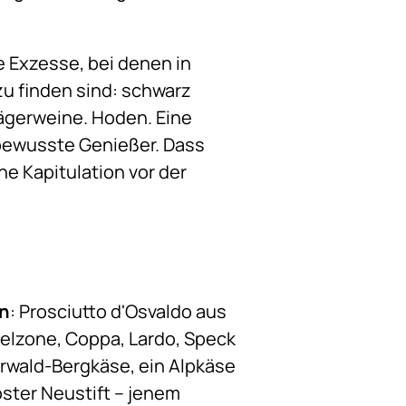
e Exzesse, bei denen in
zu finden sind: schwarz
rägerweine. Hoden. Eine
 bewusste Genießer. Dass
ne Kapitulation vor der
on
: Prosciutto d'Osvaldo aus
gelzone, Coppa, Lardo, Speck
erwald-Bergkäse, ein Alpkäse
oster Neustift – jenem