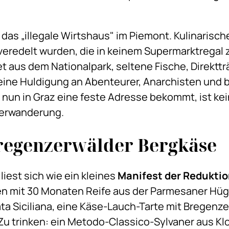
das „illegale Wirtshaus" im Piemont. Kulinarisch
veredelt wurden, die in keinem Supermarktregal 
 aus dem Nationalpark, seltene Fische, Direktt
 eine Huldigung an Abenteurer, Anarchisten und
nun in Graz eine feste Adresse bekommt, ist kei
nterwanderung.
regenzerwälder Bergkäse
liest sich wie ein kleines
Manifest der Redukti
ken mit 30 Monaten Reife aus der Parmesaner Hü
ta Siciliana, eine Käse-Lauch-Tarte mit Bregenz
Zu trinken: ein Metodo-Classico-Sylvaner aus Kl