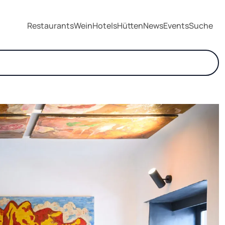
Restaurants
Wein
Hotels
Hütten
News
Events
Suche