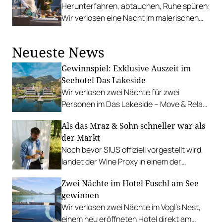
Herunterfahren, abtauchen, Ruhe spüren:
Wir verlosen eine Nacht im malerischen
Hotel am Traunsee.
Neueste News
Gewinnspiel: Exklusive Auszeit im
Seehotel Das Lakeside
Wir verlosen zwei Nächte für zwei
Personen im Das Lakeside – Move & Relax
Hotel am Ufer des idyllischen Walchsees.
Als das Mraz & Sohn schneller war als
der Markt
Noch bevor SIUS offiziell vorgestellt wird,
landet der Wine Proxy in einem der
renommiertesten Restaurants
Zwei Nächte im Hotel Fuschl am See
Österreichs. Ein Zufall. Und irgendwie
gewinnen
auch keiner.
Wir verlosen zwei Nächte im Vogl’s Nest,
einem neu eröffneten Hotel direkt am