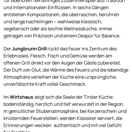
für Abend ein feinsinniges Zusammenspiel aus Tradition
und internationalen Einflüssen. In sechs Gängen
entstehen Kompositionen, die überraschen, berühren
und lange nachklingen – wahlweise klassisch,
vegetarisch oder als leichte Wellnessküche, immer
getragen von Präzision und einem Gespür für Balance.
Der
Jungbrunn Grill
rückt das Feuer ins Zentrum des
Erlebnisses. Fleisch, Fisch und Gemüse werden am
offenen Grill direkt vor den Augen der Gäste zubereitet.
Der Duft von Glut, die Wärme des Feuers und die lebendige
Atmosphäre verleihen der Küche eine ursprüngliche,
unverfälschte Kraft voller Geschmack.
Im
Wirtshaus
zeigt sich die Seele der Tiroler Küche:
bodenständig, herzlich und tief verwurzelt in der Region.
In gemütlicher Stubenatmosphäre, bei Kerzenschein und
knisternden Feuerstellen, werden Klassiker serviert, die
Erinnerungen wecken: authentisch und mit viel Gefühl