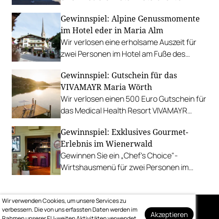
Fuschlsee. PLUS: Fotostrecke.
Gewinnspiel: Alpine Genussmomente
im Hotel eder in Maria Alm
Wir verlosen eine erholsame Auszeit für
zwei Personen im Hotel am Fuße des
Hochkönigs.
Gewinnspiel: Gutschein für das
VIVAMAYR Maria Wörth
Wir verlosen einen 500 Euro Gutschein für
das Medical Health Resort VIVAMAYR
Maria Wörth.
Gewinnspiel: Exklusives Gourmet-
Erlebnis im Wienerwald
Gewinnen Sie ein „Chef's Choice"-
Wirtshausmenü für zwei Personen im
traditionsreichen Richardhof in
Gumpoldskirchen.
Wir verwenden Cookies, um unsere Services zu
verbessern. Die von uns erfassten Daten werden im
Akzeptieren
Rahmen unserer EU-weiten Aktivitäten verwendet.