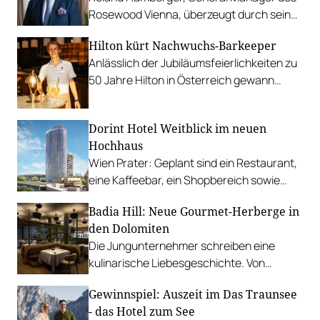
Rosewood Vienna, überzeugt durch sein
unermüdliches Engagement.
Hilton kürt Nachwuchs-Barkeeper
Anlässlich der Jubiläumsfeierlichkeiten zu
50 Jahre Hilton in Österreich gewann
Jonathan Seeger den ausgerufenen
Cocktail-Contest.
Dorint Hotel Weitblick im neuen
Hochhaus
Wien Prater: Geplant sind ein Restaurant,
eine Kaffeebar, ein Shopbereich sowie
eine Rooftop-Bar mit 700 Quadratmetern
Badia Hill: Neue Gourmet-Herberge in
Terrasse.
den Dolomiten
Die Jungunternehmer schreiben eine
kulinarische Liebesgeschichte. Von
Angestellten eines Restaurants bis zum
Gewinnspiel: Auszeit im Das Traunsee
eigenen Genießerhotel.
- das Hotel zum See