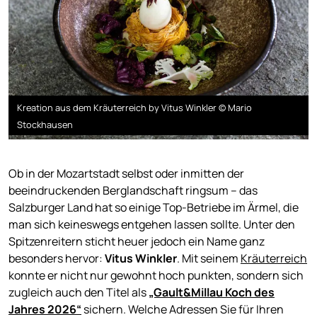
Kreation aus dem Kräuterreich by Vitus Winkler © Mario
Stockhausen
Ob in der Mozartstadt selbst oder inmitten der
beeindruckenden Berglandschaft ringsum – das
Salzburger Land hat so einige Top-Betriebe im Ärmel, die
man sich keineswegs entgehen lassen sollte. Unter den
Spitzenreitern sticht heuer jedoch ein Name ganz
besonders hervor:
Vitus Winkler
. Mit seinem
Kräuterreich
konnte er nicht nur gewohnt hoch punkten, sondern sich
zugleich auch den Titel als
„Gault&Millau Koch des
Jahres 2026“
sichern. Welche Adressen Sie für Ihren