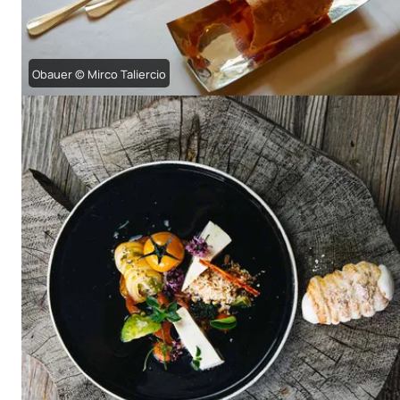
Obauer © Mirco Taliercio