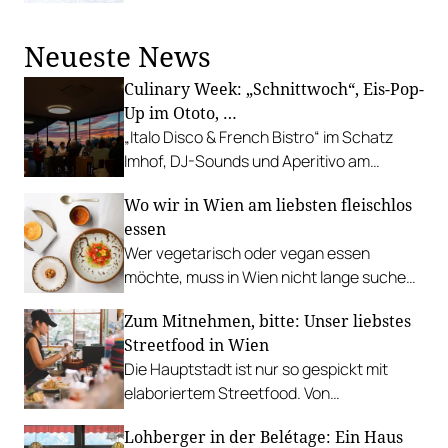
und „Italo Scheibn“.
Neueste News
Culinary Week: „Schnittwoch“, Eis-Pop-
Up im Ototo, …
„Italo Disco & French Bistro“ im Schatz
Imhof, DJ-Sounds und Aperitivo am
Rathausplatz, Grillabend im Gasthaus Zur
Wo wir in Wien am liebsten fleischlos
Palme, „Fridays for Furmint“ u. v. m.
essen
Wer vegetarisch oder vegan essen
möchte, muss in Wien nicht lange suchen.
In diesen Betrieben lohnt sich ein Besuch
Zum Mitnehmen, bitte: Unser liebstes
besonders.
Streetfood in Wien
Die Hauptstadt ist nur so gespickt mit
elaboriertem Streetfood. Von
vietnamesischem Bánh Mì über raffinierte
Lohberger in der Belétage: Ein Haus
Tacos bis hin zu syrischer Marktküche.