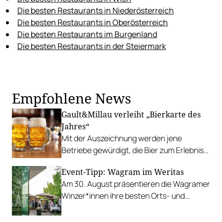
Die besten Restaurants in Niederösterreich
Die besten Restaurants in Oberösterreich
Die besten Restaurants im Burgenland
Die besten Restaurants in der Steiermark
Empfohlene News
Gault&Millau verleiht „Bierkarte des
Jahres“
Mit der Auszeichnung werden jene
Betriebe gewürdigt, die Bier zum Erlebnis
machen. Wir stellen die neun Finalisten
Event-Tipp: Wagram im Weritas
vor.
Am 30. August präsentieren die Wagramer
Winzer*innen ihre besten Orts- und
Riedenweine in der Gebietsvinothek
Weritas.