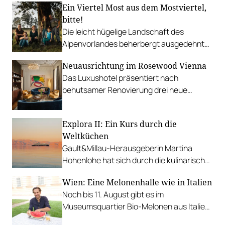
Ein Viertel Most aus dem Mostviertel,
bitte!
Die leicht hügelige Landschaft des
Alpenvorlandes beherbergt ausgedehnte
Streuobstwiesen für typischen Most.
Neuausrichtung im Rosewood Vienna
Das Luxushotel präsentiert nach
behutsamer Renovierung drei neue
außergewöhnliche Suiten, eindrucksvolle
Kunst-Kooperationen sowie kulinarische
Explora II: Ein Kurs durch die
Neuerungen.
Weltküchen
Gault&Millau-Herausgeberin Martina
Hohenlohe hat sich durch die kulinarische
Bandbreite der Explora II gekostet.
Wien: Eine Melonenhalle wie in Italien
Noch bis 11. August gibt es im
Museumsquartier Bio-Melonen aus Italien,
Schaumwein vom Fass, Negroni Sbagliato