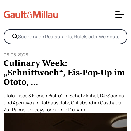
06.08.2026
Culinary Week:
„Schnittwoch“, Eis-Pop-Up im
Ototo, …
„Italo Disco & French Bistro“ im Schatz Imhof, DJ-Sounds
und Aperitivo am Rathausplatz, Grillabend im Gasthaus
Zur Palme, „Fridays for Furmint“ u. v. m.