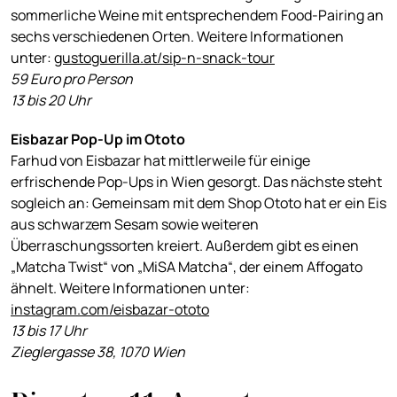
sommerliche Weine mit entsprechendem Food-Pairing an
sechs verschiedenen Orten. Weitere Informationen
unter:
gustoguerilla.at/sip-n-snack-tour
59 Euro pro Person
13 bis 20 Uhr
Eisbazar Pop-Up im Ototo
Farhud von Eisbazar hat mittlerweile für einige
erfrischende Pop-Ups in Wien gesorgt. Das nächste steht
sogleich an: Gemeinsam mit dem Shop Ototo hat er ein Eis
aus schwarzem Sesam sowie weiteren
Überraschungssorten kreiert. Außerdem gibt es einen
„Matcha Twist“ von „MiSA Matcha“, der einem Affogato
ähnelt. Weitere Informationen unter:
instagram.com/eisbazar-ototo
13 bis 17 Uhr
Zieglergasse 38, 1070 Wien