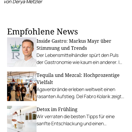
von Derya Metzler
Empfohlene News
Inside Gastro: Markus Mayr über
Stimmung und Trends
Der Lebensmittelhändler spürt den Puls
der Gastronomie wie kaum ein anderer. Im
Gespräch mit Gault&Millau berichtet er
Tequila und Mezcal: Hochprozentige
von seinen Einblicken.
Vielfalt
Agavenbrände erleben weltweit einen
rasanten Aufstieg. Del Fabro Kolarik zeigt
die enormen Möglichkeiten der Kult-
Detox im Frühling
Spirituosen Tequila und Mezcal auf.
Wir verraten die besten Tipps für eine
sanfte Entschlackung und einen
energiegeladenen Start in die warmen