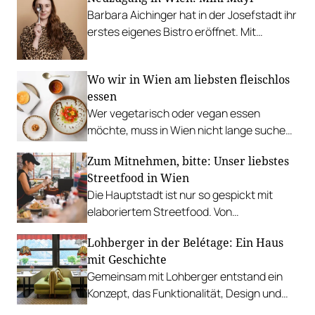
Barbara Aichinger hat in der Josefstadt ihr
erstes eigenes Bistro eröffnet. Mit
darmfreundlicher Gemüseküche und
erfrischenden Drinks.
Wo wir in Wien am liebsten fleischlos
essen
Wer vegetarisch oder vegan essen
möchte, muss in Wien nicht lange suchen.
In diesen Betrieben lohnt sich ein Besuch
Zum Mitnehmen, bitte: Unser liebstes
besonders.
Streetfood in Wien
Die Hauptstadt ist nur so gespickt mit
elaboriertem Streetfood. Von
vietnamesischem Bánh Mì über raffinierte
Lohberger in der Belétage: Ein Haus
Tacos bis hin zu syrischer Marktküche.
mit Geschichte
Gemeinsam mit Lohberger entstand ein
Konzept, das Funktionalität, Design und
kulinarisches Handwerk vereint.