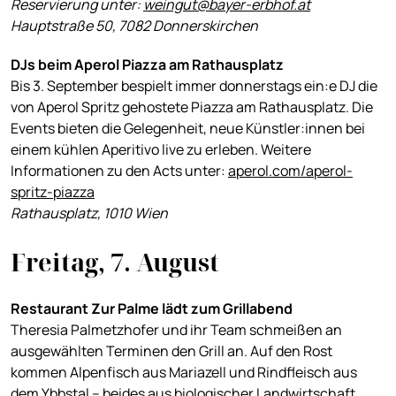
Reservierung unter:
weingut@bayer-erbhof.at
Hauptstraße 50, 7082 Donnerskirchen
DJs beim Aperol Piazza am Rathausplatz
Bis 3. September bespielt immer donnerstags ein:e DJ die
von Aperol Spritz gehostete Piazza am Rathausplatz. Die
Events bieten die Gelegenheit, neue Künstler:innen bei
einem kühlen Aperitivo live zu erleben. Weitere
Informationen zu den Acts unter:
aperol.com/aperol-
spritz-piazza
Rathausplatz, 1010 Wien
Freitag, 7. August
Restaurant Zur Palme lädt zum Grillabend
Theresia Palmetzhofer und ihr Team schmeißen an
ausgewählten Terminen den Grill an. Auf den Rost
kommen Alpenfisch aus Mariazell und Rindfleisch aus
dem Ybbstal – beides aus biologischer Landwirtschaft.