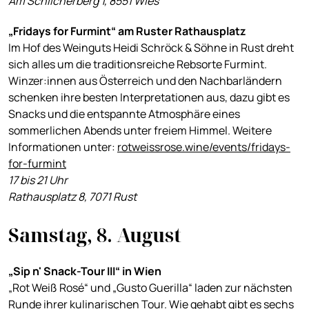
Am Schilcherberg 1, 8551 Wies
„Fridays for Furmint“ am Ruster Rathausplatz
Im Hof des Weinguts Heidi Schröck & Söhne in Rust dreht
sich alles um die traditionsreiche Rebsorte Furmint.
Winzer:innen aus Österreich und den Nachbarländern
schenken ihre besten Interpretationen aus, dazu gibt es
Snacks und die entspannte Atmosphäre eines
sommerlichen Abends unter freiem Himmel. Weitere
Informationen unter:
rotweissrose.wine/events/fridays-
for-furmint
17 bis 21 Uhr
Rathausplatz 8, 7071 Rust
Samstag, 8. August
„Sip n' Snack-Tour III“ in Wien
„Rot Weiß Rosé“ und „Gusto Guerilla“ laden zur nächsten
Runde ihrer kulinarischen Tour. Wie gehabt gibt es sechs