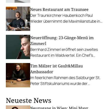
Monate.
Neues Restaurant am Traunsee
Der Traunkirchner Haubenkoch Paul
Wieder übernimmt die Maximilianstube in
Altmünster. Neuer Name: Die Stube by
Paul Wieder.
Neueröffnung: 23-Gänge-Menü im
Zimmerl
Bernhard Zimmerl eröffnet sein zweites
Restaurant im Waldviertel. Ein Chef’s
Room Dining mit fünf Tischen und einem
Tim Mälzer ist Gault&Millau
kreativ konzeptionierten Menü.
Ambassador
Im feierlichen Rahmen des Salzburger St.
Peter Stiftskulinariums wurde der
deutsche TV-Koch und „Küchenbulle“
ausgezeichnet.
Neueste News
Neuzugang in Wien: Mini Mayr