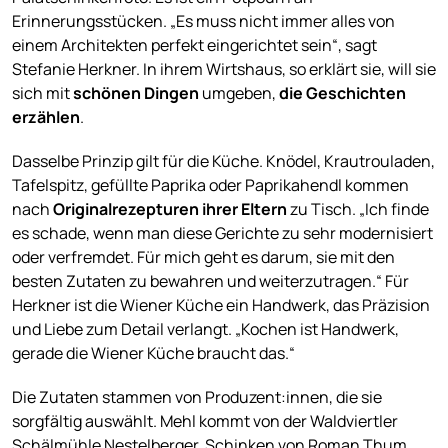
Erinnerungsstücken. „Es muss nicht immer alles von
einem Architekten perfekt eingerichtet sein“, sagt
Stefanie Herkner. In ihrem Wirtshaus, so erklärt sie, will sie
sich mit
schönen Dingen
umgeben,
die Geschichten
erzählen
.
Dasselbe Prinzip gilt für die Küche. Knödel, Krautrouladen,
Tafelspitz, gefüllte Paprika oder Paprikahendl kommen
nach
Originalrezepturen ihrer Eltern
zu Tisch. „Ich finde
es schade, wenn man diese Gerichte zu sehr modernisiert
oder verfremdet. Für mich geht es darum, sie mit den
besten Zutaten zu bewahren und weiterzutragen.“ Für
Herkner ist die Wiener Küche ein Handwerk, das Präzision
und Liebe zum Detail verlangt. „Kochen ist Handwerk,
gerade die Wiener Küche braucht das.“
Die Zutaten stammen von Produzent:innen, die sie
sorgfältig auswählt. Mehl kommt von der Waldviertler
Schälmühle Nestelberger, Schinken von Roman Thum,