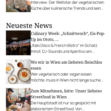
Interview: Der Weltstar der vegetarischen
Küche über kulinarische Trends und seine
alte Liebe zur Frittatensuppe.
Neueste News
Culinary Week: „Schnittwoch“, Eis-Pop-
Up im Ototo, …
„Italo Disco & French Bistro“ im Schatz
Imhof, DJ-Sounds und Aperitivo am
Rathausplatz, Grillabend im Gasthaus Zur
Wo wir in Wien am liebsten fleischlos
Palme, „Fridays for Furmint“ u. v. m.
essen
Wer vegetarisch oder vegan essen
möchte, muss in Wien nicht lange suchen.
In diesen Betrieben lohnt sich ein Besuch
Zum Mitnehmen, bitte: Unser liebstes
besonders.
Streetfood in Wien
Die Hauptstadt ist nur so gespickt mit
elaboriertem Streetfood. Von