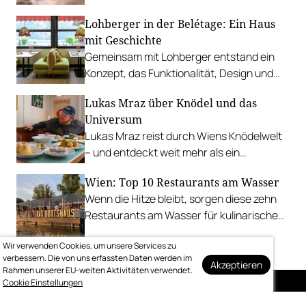
vietnamesischem Bánh Mì über raffinierte
Lohberger in der Belétage: Ein Haus
Tacos bis hin zu syrischer Marktküche.
mit Geschichte
Gemeinsam mit Lohberger entstand ein
Konzept, das Funktionalität, Design und
kulinarisches Handwerk vereint.
Lukas Mraz über Knödel und das
Universum
Lukas Mraz reist durch Wiens Knödelwelt
– und entdeckt weit mehr als ein
Traditionsgericht.
Wien: Top 10 Restaurants am Wasser
Wenn die Hitze bleibt, sorgen diese zehn
Restaurants am Wasser für kulinarische
Erfrischung.
Wir verwenden Cookies, um unsere Services zu
verbessern. Die von uns erfassten Daten werden im
Akzeptieren
Rahmen unserer EU-weiten Aktivitäten verwendet.
Cookie Einstellungen