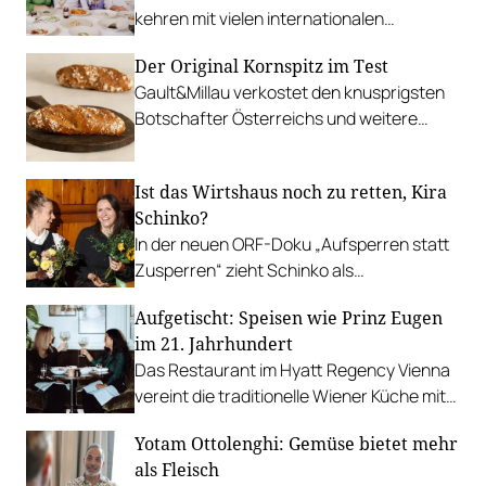
kehren mit vielen internationalen
Erfahrungen in den Familienbetrieb
Der Original Kornspitz im Test
zurück.
Gault&Millau verkostet den knusprigsten
Botschafter Österreichs und weitere
Produkte von backaldrin, vom
Weizenvollkornbaguette bis zu Mochi-
Ist das Wirtshaus noch zu retten, Kira
Donut Bällchen.
Schinko?
In der neuen ORF-Doku „Aufsperren statt
Zusperren“ zieht Schinko als
„Wirtshausretterin” durch leerstehende
Aufgetischt: Speisen wie Prinz Eugen
Gaststätten.
im 21. Jahrhundert
Das Restaurant im Hyatt Regency Vienna
vereint die traditionelle Wiener Küche mit
zeitgemäßen Akzenten.
Yotam Ottolenghi: Gemüse bietet mehr
als Fleisch