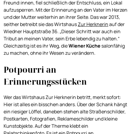
Freund:innen, fiel schließlich der Entschluss, ein Lokal
aufzusperren. Mit der Erinnerung an den Vater im Herzen
und der Mutter weiterhin an ihrer Seite. Das war 2013,
seither betreibt sie das Wirtshaus
Zur Herknerin
auf der
Wiedner Hauptstraße 36. „Dieser Schritt war auch ein
Tribut an meinen Vater, sein Erbe lebendig zu halten.“
Gleichzeitig ist es ihr Weg, die
Wiener Küche
salonfähig
zu machen, ohne ihr Wesen zu verändern.
Potpourri an
Erinnerungsstücken
Wer das Wirtshaus Zur Herknerin betritt, merkt sofort:
Hier ist alles ein bisschen anders. Über der Schank hängt
ein riesiger Löffel, daneben stehen alte Straßenschilder,
Postkarten, Fotografien, Reklameschilder und kleine
Kunstobjekte. Auf der Therme klebt ein
Palatschinkenfoto. Es ist ein Potpourri an