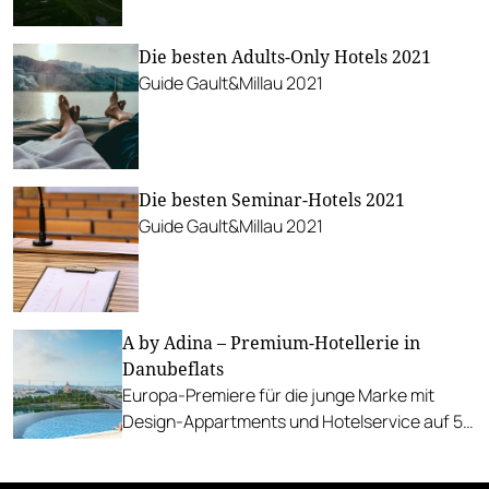
Umgebung und zeigt, wie entspannt
nachhaltiges Urlauben sein kann.
Die besten Adults-Only Hotels 2021
Gault&Millau war vor Ort.
Guide Gault&Millau 2021
Die besten Seminar-Hotels 2021
Guide Gault&Millau 2021
A by Adina – Premium-Hotellerie in
Danubeflats
Europa-Premiere für die junge Marke mit
Design-Appartments und Hotelservice auf 5-
Sterne-Niveau in Wien.