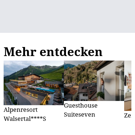
Mehr entdecken
Guesthouse
Alpenresort
Suiteseven
Zei
Walsertal****S