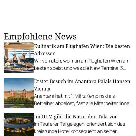
Empfohlene News
Kulinarik am Flughafen Wien: Die besten
Adressen
Wir verraten, wo man am Flughafen Wien am
besten speist und was die New Terminal 3
Experience für die Zukunft verspricht.
Erster Besuch im Anantara Palais Hansen
Vienna
Anantara hat mit 1. März Kempinski als
Betreiber abgelöst, fast alle Mitarbeiter*innen
konnten übernommen werden, insbesondere
Im OLM gibt die Natur den Takt vor
das Team des Restaurants.
Im Tauferer Tal gelegen, orientiert sich das
kreisrunde Hotel konsequent an seiner