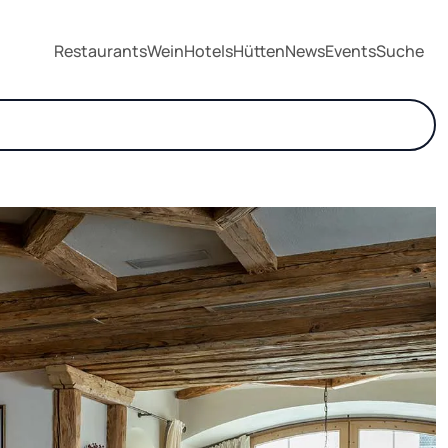
Restaurants
Wein
Hotels
Hütten
News
Events
Suche