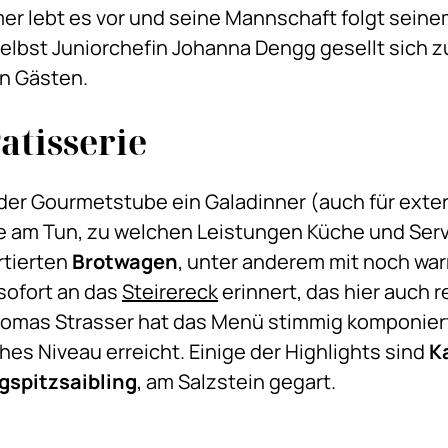
er lebt es vor und seine Mannschaft folgt seine
elbst Juniorchefin Johanna Dengg gesellt sich 
en Gästen.
atisserie
er Gourmetstube ein Galadinner (auch für exter
de am Tun, zu welchen Leistungen Küche und Serv
rtierten
Brotwagen
, unter anderem mit noch w
 sofort an das
Steirereck
erinnert, das hier auch r
homas Strasser hat das Menü stimmig komponier
hes Niveau erreicht. Einige der Highlights sind
K
gspitzsaibling
, am Salzstein gegart.