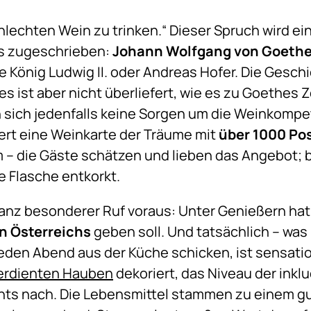
chlechten Wein zu trinken.“ Dieser Spruch wird 
s zugeschrieben:
Johann Wolfgang von Goeth
 König Ludwig II. oder Andreas Hofer. Die Gesch
 es ist aber nicht überliefert, wie es zu Goethe
n sich jedenfalls keine Sorgen um die Weinkomp
ert eine Weinkarte der Träume mit
über 1000 Po
– die Gäste schätzen und lieben das Angebot; 
 Flasche entkorkt.
 ganz besonderer Ruf voraus: Unter Genießern ha
n Österreichs
geben soll. Und tatsächlich – w
jeden Abend aus der Küche schicken, ist sensatio
verdienten Hauben
dekoriert, das Niveau der ink
ts nach. Die Lebensmittel stammen zu einem gu