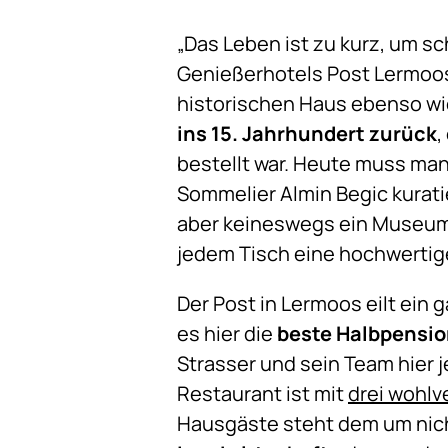
„Das Leben ist zu kurz, um s
Genießerhotels Post Lermoo
historischen Haus ebenso wie
ins 15. Jahrhundert zurück
,
bestellt war. Heute muss ma
Sommelier Almin Begic kurati
aber keineswegs ein Museum 
jedem Tisch eine hochwertige
Der Post in Lermoos eilt ein
es hier die
beste Halbpensio
Strasser und sein Team hier 
Restaurant ist mit
drei wohl
Hausgäste steht dem um nich