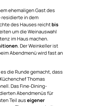
einem ehemaligen Gast des
e
residierte in dem
ichte des Hauses reicht
bis
s Zeiten um die Weinauswahl
etenz im Haus machen.
sitionen
. Der Weinkeller ist
beim Abendmenü wird fast an
t es die Runde gemacht, dass
as Küchenchef Thomas
nell. Das Fine-Dining-
ludierten Abendmenüs für
ten Teil aus
eigener