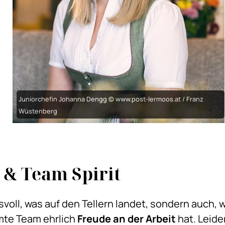
Juniorchefin Johanna Dengg © www.post-lermoos.at / Franz
Wüstenberg
 & Team Spirit
svoll, was auf den Tellern landet, sondern auch, w
mte Team ehrlich
Freude an der Arbeit
hat. Leide