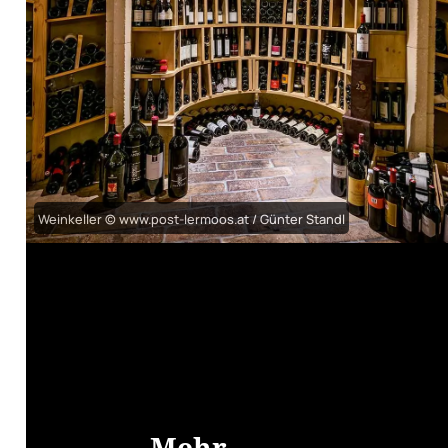
Weinkeller © www.post-lermoos.at / Günter Standl
Mehr