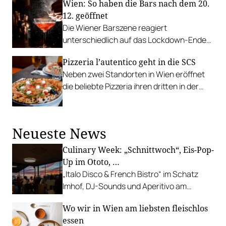
Wien: So haben die Bars nach dem 20.
12. geöffnet
Die Wiener Barszene reagiert
unterschiedlich auf das Lockdown-Ende
am 20. Dezember. Der Versuch einer
Pizzeria l’autentico geht in die SCS
kurzen Übersicht.
Neben zwei Standorten in Wien eröffnet
die beliebte Pizzeria ihren dritten in der
SCS in Wiener Neudorf.
Neueste News
Culinary Week: „Schnittwoch“, Eis-Pop-
Up im Ototo, …
„Italo Disco & French Bistro“ im Schatz
Imhof, DJ-Sounds und Aperitivo am
Rathausplatz, Grillabend im Gasthaus Zur
Wo wir in Wien am liebsten fleischlos
Palme, „Fridays for Furmint“ u. v. m.
essen