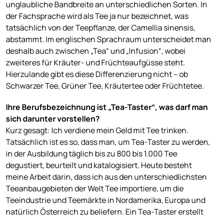
unglaubliche Bandbreite an unterschiedlichen Sorten. In
der Fachsprache wird als Tee ja nur bezeichnet, was
tatsächlich von der Teepflanze, der Camellia sinensis,
abstammt. Im englischen Sprachraum unterscheidet man
deshalb auch zwischen „Tea“ und „Infusion“, wobei
zweiteres für Kräuter- und Früchteaufgüsse steht.
Hierzulande gibt es diese Differenzierung nicht – ob
Schwarzer Tee, Grüner Tee, Kräutertee oder Früchtetee.
Ihre Berufsbezeichnung ist „Tea-Taster“, was darf man
sich darunter vorstellen?
Kurz gesagt: Ich verdiene mein Geld mit Tee trinken.
Tatsächlich ist es so, dass man, um Tea-Taster zu werden,
in der Ausbildung täglich bis zu 800 bis 1.000 Tee
degustiert, beurteilt und katalogisiert. Heute besteht
meine Arbeit darin, dass ich aus den unterschiedlichsten
Teeanbaugebieten der Welt Tee importiere, um die
Teeindustrie und Teemärkte in Nordamerika, Europa und
natürlich Österreich zu beliefern. Ein Tea-Taster erstellt