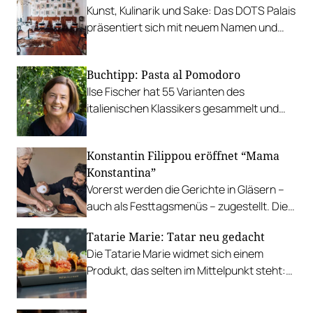
Kunst, Kulinarik und Sake: Das DOTS Palais
präsentiert sich mit neuem Namen und
Konzept.
Buchtipp: Pasta al Pomodoro
Ilse Fischer hat 55 Varianten des
italienischen Klassikers gesammelt und
dokumentiert.
Konstantin Filippou eröffnet “Mama
Konstantina”
Vorerst werden die Gerichte in Gläsern –
auch als Festtagsmenüs – zugestellt. Die
Eröffnung des Restaurants in Wien
Tatarie Marie: Tatar neu gedacht
Döbling folgt im neuen Jahr.
Die Tatarie Marie widmet sich einem
Produkt, das selten im Mittelpunkt steht:
Tatar – präzise zubereitet und vielfältig
interpretiert.