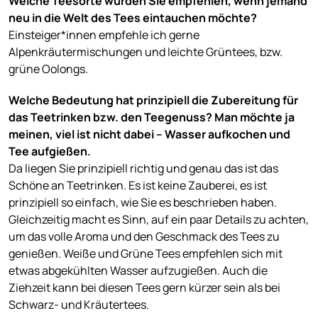
Welche Teesorte würden Sie empfehlen, wenn jemand
neu in die Welt des Tees eintauchen möchte?
Einsteiger*innen empfehle ich gerne
Alpenkräutermischungen und leichte Grüntees, bzw.
grüne Oolongs.
Welche Bedeutung hat prinzipiell die Zubereitung für
das Teetrinken bzw. den Teegenuss? Man möchte ja
meinen, viel ist nicht dabei – Wasser aufkochen und
Tee aufgießen.
Da liegen Sie prinzipiell richtig und genau das ist das
Schöne an Teetrinken. Es ist keine Zauberei, es ist
prinzipiell so einfach, wie Sie es beschrieben haben.
Gleichzeitig macht es Sinn, auf ein paar Details zu achten,
um das volle Aroma und den Geschmack des Tees zu
genießen. Weiße und Grüne Tees empfehlen sich mit
etwas abgekühlten Wasser aufzugießen. Auch die
Ziehzeit kann bei diesen Tees gern kürzer sein als bei
Schwarz- und Kräutertees.