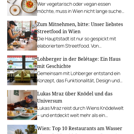
Wer vegetarisch oder vegan essen
möchte, muss in Wien nicht lange suchen.
In diesen Betrieben lohnt sich ein Besuch
Zum Mitnehmen, bitte: Unser liebstes
besonders.
Streetfood in Wien
Die Hauptstadt ist nur so gespickt mit
elaboriertem Streetfood. Von
vietnamesischem Bánh Mì über raffinierte
Lohberger in der Belétage: Ein Haus
Tacos bis hin zu syrischer Marktküche.
mit Geschichte
Gemeinsam mit Lohberger entstand ein
Konzept, das Funktionalität, Design und
kulinarisches Handwerk vereint.
Lukas Mraz über Knödel und das
Universum
Lukas Mraz reist durch Wiens Knödelwelt
– und entdeckt weit mehr als ein
Traditionsgericht.
Wien: Top 10 Restaurants am Wasser