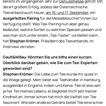
bereits im vergangenen Jahr zur
Genussmesse
geholt. Mit
derart großem Erfolg, sodass der Österreichische
Teeverband auch heuer,
am 16. und 17. September
, ein
ausgefeiltes Pairing
für die Messebesucher*innen zur
Verfügung stellt. Was Tea-Pairing nun aber genau
bedeutet, welche Sorten zu welchen Speisen passen und
was man sich unter einem
„Tea-Taster“ vorstellen kann,
hat
Stephan Krömer
, Präsident des Teeverbands, im
Interview verraten.
Gault&Millau: Könnten Sie uns bitte einen kurzen
Überblick darüber geben, wie Sie zum Tee-Experten
geworden sind?
Stephan Krömer:
Die Liebe zum Tee wurde mir quasi in
die Wiege gelegt. Mein Vater war Teehändler in Hamburg,
ausgebildet in England, Indien und Kenia. Tee ist also seit
je her Teil meines Lebens, er begleitet mich seit meiner
Kindheit an. Immer schon hat mich die Vielfalt von Tee
fasziniert. Wie kein anderes Getränk bietet Tee eine schier