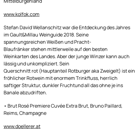
Mittelburgenland
www.kolfok.com
Stefan David Wellanschitz war die Entdeckung des Jahres
im Gault&Millau Weinguide 2018. Seine
spannungsreichen Weißen und Pracht-
Blaufränker stehen mittlerweile auf den besten
Weinkarten des Landes. Aber der junge Winzer kann auch
lässig und unkompliziert. Sein
Querschnitt rot (Hauptanteil Rotburger aka Zweigelt) ist ein
fröhlicher Rotwein mit enormem Trinkfluss, herrlich
saftiger Struktur, dunkler Fruchtund all das ohne je ins
Banale abzudriften.
• Brut Rosé Premiere Cuvée Extra Brut, Bruno Paillard,
Reims, Champagne
www.doellerer.at