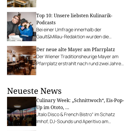
Ein Kärntner zeigt wie es geht.
Top 10: Unsere liebsten Kulinarik-
Podcasts
Bei einer Umfrage innerhalb der
Gault&Millau-Redaktion wurden die
beliebtesten Podcasts rund ums Essen
Der neue alte Mayer am Pfarrplatz
und Trinken ermittelt.
Der Wiener Traditionsheurige Mayer am
Pfarrplatz erstrahlt nach rund zwei Jahren
Renovierungsarbeiten im frischen Glanz,
hat dabei aber nicht an seiner
vielgeschätzten Identität verloren.
Neueste News
Culinary Week: „Schnittwoch“, Eis-Pop-
Up im Ototo, …
„Italo Disco & French Bistro“ im Schatz
Imhof, DJ-Sounds und Aperitivo am
Rathausplatz, Grillabend im Gasthaus Zur