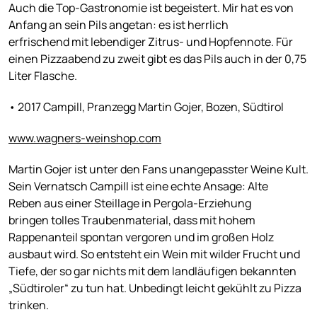
Auch die Top-Gastronomie ist begeistert. Mir hat es von
Anfang an sein Pils angetan: es ist herrlich
erfrischend mit lebendiger Zitrus- und Hopfennote. Für
einen Pizzaabend zu zweit gibt es das Pils auch in der 0,75
Liter Flasche.
• 2017 Campill, Pranzegg Martin Gojer, Bozen, Südtirol
www.wagners-weinshop.com
Martin Gojer ist unter den Fans unangepasster Weine Kult.
Sein Vernatsch Campill ist eine echte Ansage: Alte
Reben aus einer Steillage in Pergola-Erziehung
bringen tolles Traubenmaterial, dass mit hohem
Rappenanteil spontan vergoren und im großen Holz
ausbaut wird. So entsteht ein Wein mit wilder Frucht und
Tiefe, der so gar nichts mit dem landläufigen bekannten
„Südtiroler“ zu tun hat. Unbedingt leicht gekühlt zu Pizza
trinken.