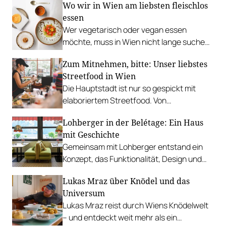
Wo wir in Wien am liebsten fleischlos
Palme, „Fridays for Furmint“ u. v. m.
essen
Wer vegetarisch oder vegan essen
möchte, muss in Wien nicht lange suchen.
In diesen Betrieben lohnt sich ein Besuch
Zum Mitnehmen, bitte: Unser liebstes
besonders.
Streetfood in Wien
Die Hauptstadt ist nur so gespickt mit
elaboriertem Streetfood. Von
vietnamesischem Bánh Mì über raffinierte
Lohberger in der Belétage: Ein Haus
Tacos bis hin zu syrischer Marktküche.
mit Geschichte
Gemeinsam mit Lohberger entstand ein
Konzept, das Funktionalität, Design und
kulinarisches Handwerk vereint.
Lukas Mraz über Knödel und das
Universum
Lukas Mraz reist durch Wiens Knödelwelt
– und entdeckt weit mehr als ein