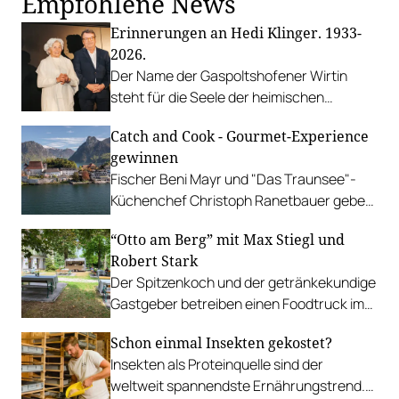
Empfohlene News
Erinnerungen an Hedi Klinger. 1933-
2026.
Der Name der Gaspoltshofener Wirtin
steht für die Seele der heimischen
Hausmannskost. Ein Nachruf von Tochter
Catch and Cook - Gourmet-Experience
Hedwig Breuer.
gewinnen
Fischer Beni Mayr und "Das Traunsee"-
Küchenchef Christoph Ranetbauer geben
Einblicke in ihre Welten: Fish Guiding und
“Otto am Berg” mit Max Stiegl und
4-Gang-Menü.
Robert Stark
Der Spitzenkoch und der getränkekundige
Gastgeber betreiben einen Foodtruck im
Otto Wagner-Areal auf der Baumgartner
Schon einmal Insekten gekostet?
Höhe.
Insekten als Proteinquelle sind der
weltweit spannendste Ernährungstrend.