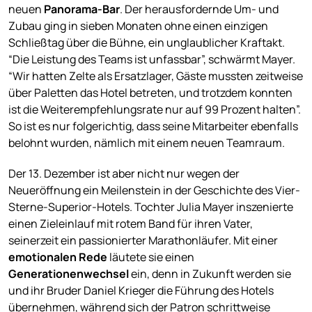
neuen
Panorama-Bar
. Der herausfordernde Um- und
Zubau ging in sieben Monaten ohne einen einzigen
Schließtag über die Bühne, ein unglaublicher Kraftakt.
“Die Leistung des Teams ist unfassbar”, schwärmt Mayer.
“Wir hatten Zelte als Ersatzlager, Gäste mussten zeitweise
über Paletten das Hotel betreten, und trotzdem konnten
ist die Weiterempfehlungsrate nur auf 99 Prozent halten”.
So ist es nur folgerichtig, dass seine Mitarbeiter ebenfalls
belohnt wurden, nämlich mit einem neuen Teamraum.
Der 13. Dezember ist aber nicht nur wegen der
Neueröffnung ein Meilenstein in der Geschichte des Vier-
Sterne-Superior-Hotels. Tochter Julia Mayer inszenierte
einen Zieleinlauf mit rotem Band für ihren Vater,
seinerzeit ein passionierter Marathonläufer. Mit einer
emotionalen Rede
läutete sie einen
Generationenwechsel
ein, denn in Zukunft werden sie
und ihr Bruder Daniel Krieger die Führung des Hotels
übernehmen, während sich der Patron schrittweise