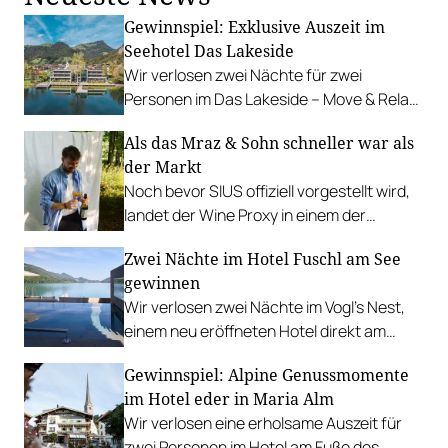
Gewinnspiel: Exklusive Auszeit im
Seehotel Das Lakeside
Wir verlosen zwei Nächte für zwei
Personen im Das Lakeside – Move & Relax
Hotel am Ufer des idyllischen Walchsees.
Als das Mraz & Sohn schneller war als
der Markt
Noch bevor SIUS offiziell vorgestellt wird,
landet der Wine Proxy in einem der
renommiertesten Restaurants
Zwei Nächte im Hotel Fuschl am See
Österreichs. Ein Zufall. Und irgendwie
gewinnen
auch keiner.
Wir verlosen zwei Nächte im Vogl’s Nest,
einem neu eröffneten Hotel direkt am
Fuschlsee. PLUS: Fotostrecke.
Gewinnspiel: Alpine Genussmomente
im Hotel eder in Maria Alm
Wir verlosen eine erholsame Auszeit für
zwei Personen im Hotel am Fuße des