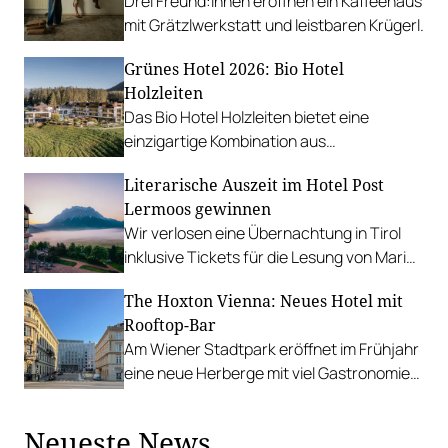
Drei Freund:innen eröffnen ein Kaffeehaus
mit Grätzlwerkstatt und leistbaren Krügerl.
Grünes Hotel 2026: Bio Hotel
Holzleiten
Das Bio Hotel Holzleiten bietet eine
einzigartige Kombination aus
Nachhaltigkeit, Komfort und
Literarische Auszeit im Hotel Post
Naturerlebnis.
Lermoos gewinnen
Wir verlosen eine Übernachtung in Tirol
inklusive Tickets für die Lesung von Maria
Köstlinger und Jürgen Maurer am 29.
The Hoxton Vienna: Neues Hotel mit
November.
Rooftop-Bar
Am Wiener Stadtpark eröffnet im Frühjahr
eine neue Herberge mit viel Gastronomie:
Bistro, Cocktail-Bars, Barbecue und mehr.
Neueste News