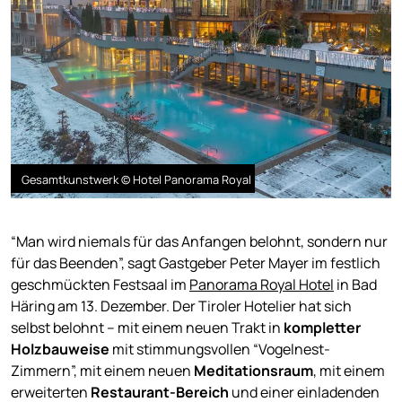
Gesamtkunstwerk © Hotel Panorama Royal
“Man wird niemals für das Anfangen belohnt, sondern nur
für das Beenden”, sagt Gastgeber Peter Mayer im festlich
geschmückten Festsaal im
Panorama Royal Hotel
in Bad
Häring am 13. Dezember. Der Tiroler Hotelier hat sich
selbst belohnt – mit einem neuen Trakt in
kompletter
Holzbauweise
mit stimmungsvollen “Vogelnest-
Zimmern”, mit einem neuen
Meditationsraum
, mit einem
erweiterten
Restaurant-Bereich
und einer einladenden