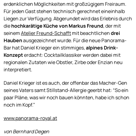
erdenklichen Möglichkeiten mit großzügigem Freiraum.
Für jeden Gast stehen technisch gerechnet eineinhalb
Liegen zur Verfügung. Abgerundet wird das Erlebnis durch
die
hochkarätige Küche von Markus Freund
, der mit
seinem
Atelier Freund-Schafft
mit beachtlichen
drei
Hauben
ausgezeichnet wurde. Für die neue Panorama-
Bar hat Daniel Krieger ein stimmiges,
alpines Drink-
Konzept
erdacht: Cocktailklassiker werden dabei mit
regionalen Zutaten wie Obstler, Zirbe oder Enzian neu
interpretiert.
Daniel Krieger ist es auch, der offenbar das Macher-Gen
seines Vaters samt Stillstand-Allergie geerbt hat: “So ein
paar Pläne, was wir noch bauen könnten, habe ich schon
noch im Kopf.”
www.panorama-royal.at
von Bernhard Degen