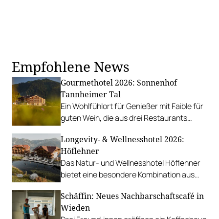
Empfohlene News
Gourmethotel 2026: Sonnenhof
Tannheimer Tal
Ein Wohlfühlort für Genießer mit Faible für
guten Wein, die aus drei Restaurants
wählen können.
Longevity- & Wellnesshotel 2026:
Höflehner
Das Natur- und Wellnesshotel Höflehner
bietet eine besondere Kombination aus
luxuriösem Erholungsurlaub und
Schäffin: Neues Nachbarschaftscafé in
Naturerlebnis.
Wieden