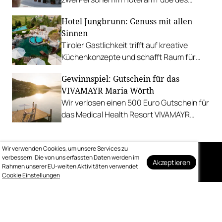
Hochkönigs.
Hotel Jungbrunn: Genuss mit allen
Sinnen
Tiroler Gastlichkeit trifft auf kreative
Küchenkonzepte und schafft Raum für
sinnliche Geschmackserlebnisse.
Gewinnspiel: Gutschein für das
Gewinnen Sie eine Auszeit in Tannheim.
VIVAMAYR Maria Wörth
Wir verlosen einen 500 Euro Gutschein für
das Medical Health Resort VIVAMAYR
Maria Wörth.
Wir verwenden Cookies, um unsere Services zu
verbessern. Die von uns erfassten Daten werden im
Akzeptieren
Rahmen unserer EU-weiten Aktivitäten verwendet.
Auf dem Laufenden
Cookie Einstellungen
bleiben
Melden Sie sich kostenlos für unseren