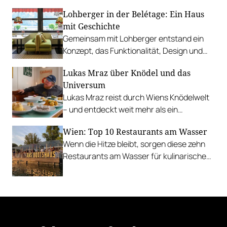
vietnamesischem Bánh Mì über raffinierte
Lohberger in der Belétage: Ein Haus
Tacos bis hin zu syrischer Marktküche.
mit Geschichte
Gemeinsam mit Lohberger entstand ein
Konzept, das Funktionalität, Design und
kulinarisches Handwerk vereint.
Lukas Mraz über Knödel und das
Universum
Lukas Mraz reist durch Wiens Knödelwelt
– und entdeckt weit mehr als ein
Traditionsgericht.
Wien: Top 10 Restaurants am Wasser
Wenn die Hitze bleibt, sorgen diese zehn
Restaurants am Wasser für kulinarische
Erfrischung.