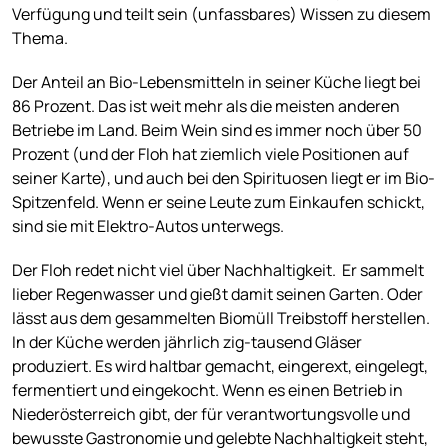
Verfügung und teilt sein (unfassbares) Wissen zu diesem
Thema.
Der Anteil an Bio-Lebensmitteln in seiner Küche liegt bei
86 Prozent. Das ist weit mehr als die meisten anderen
Betriebe im Land. Beim Wein sind es immer noch über 50
Prozent (und der Floh hat ziemlich viele Positionen auf
seiner Karte), und auch bei den Spirituosen liegt er im Bio-
Spitzenfeld. Wenn er seine Leute zum Einkaufen schickt,
sind sie mit Elektro-Autos unterwegs.
Der Floh redet nicht viel über Nachhaltigkeit. Er sammelt
lieber Regenwasser und gießt damit seinen Garten. Oder
lässt aus dem gesammelten Biomüll Treibstoff herstellen.
In der Küche werden jährlich zig-tausend Gläser
produziert. Es wird haltbar gemacht, eingerext, eingelegt,
fermentiert und eingekocht. Wenn es einen Betrieb in
Niederösterreich gibt, der für verantwortungsvolle und
bewusste Gastronomie und gelebte Nachhaltigkeit steht,