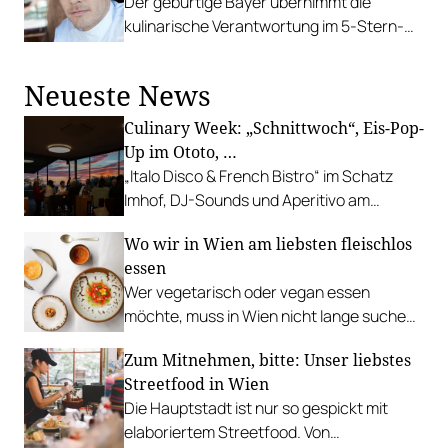
Der gebürtige Bayer übernimmt die
kulinarische Verantwortung im 5-Stern-
Hotel im Stubaital.
Neueste News
Culinary Week: „Schnittwoch“, Eis-Pop-
Up im Ototo, …
„Italo Disco & French Bistro“ im Schatz
Imhof, DJ-Sounds und Aperitivo am
Rathausplatz, Grillabend im Gasthaus Zur
Wo wir in Wien am liebsten fleischlos
Palme, „Fridays for Furmint“ u. v. m.
essen
Wer vegetarisch oder vegan essen
möchte, muss in Wien nicht lange suchen.
In diesen Betrieben lohnt sich ein Besuch
Zum Mitnehmen, bitte: Unser liebstes
besonders.
Streetfood in Wien
Die Hauptstadt ist nur so gespickt mit
elaboriertem Streetfood. Von