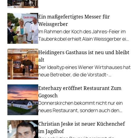
Sandwiches – und verweist auf frühere
Zeiten.
Ein maßgefertigtes Messer für
Weissgerber
Im Rahmen der Koch des Jahres-Feier im
Taubenkobel erhielt Alain Weissgerber ein
handgefertigtes Messer von Richard
Heidingers Gasthaus ist neu und bleibt
Kappeller.
alt
Der Idealtyp eines Wiener Wirtshauses hat
neue Betreiber, die die Vorstadt-
Schönheit bewahren wollen, gebackenes
Esterhazy eröffnet Restaurant Zum
Gulasch inklusive.
Gogosch
Donnerskirchen bekommt nicht nur ein
neues Restaurant, sondern auch den
zweiten Standort der Markthalle
Christian Jeske ist neuer Küchenchef
Kulinarium Burgenland.
im Jagdhof