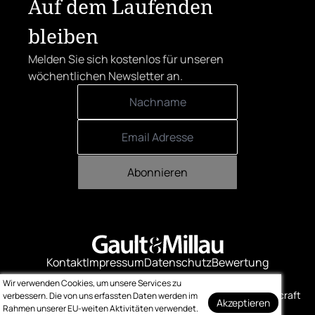
Auf dem Laufenden
bleiben
Melden Sie sich kostenlos für unseren
wöchentlichen Newsletter an.
Abonnieren
Kontakt
Impressum
Datenschutz
Bewertung
Logo-Downloads
Wir verwenden Cookies, um unsere Services zu
© Gault & Millau
Made with ❤️ by bitcraft
verbessern. Die von uns erfassten Daten werden im
Akzeptieren
Rahmen unserer EU-weiten Aktivitäten verwendet.