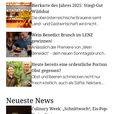
Dächern von Puch-Urstein.
Bierkarte des Jahres 2025: Stiegl-Gut
Wildshut
Die oberösterreichische Brauerei samt
Land- und Gastwirtschaft wird nicht
wegen der Bierkarte, sondern auch wegen
Wein Benedict Brunch im LENZ
des stimmigen Gesamtkonzepts geehrt.
gewinnen!
Anlässlich der Premiere von „Wein
Benedict" - dem neuen Sonntagsbrunch
im "LENZ – Social Dining", verlosen wir zwei
Heute bereits eine ordentliche Portion
Plätze.
Obst gegessen?
Obst und Beeren schmecken nicht nur
frisch köstlich, auch als Säfte, Nektare,
Marmeladen und vieles mehr.
Neueste News
Culinary Week: „Schnittwoch“, Eis-Pop-