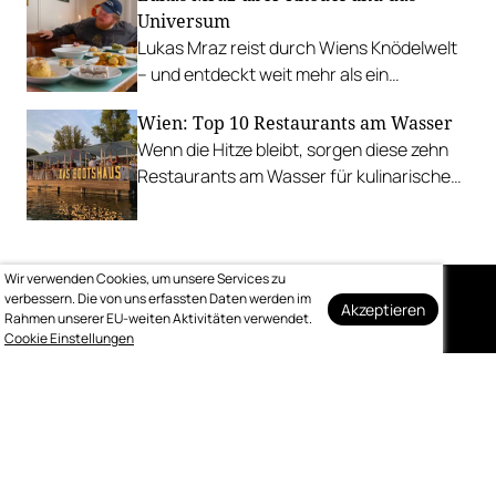
Universum
Lukas Mraz reist durch Wiens Knödelwelt
– und entdeckt weit mehr als ein
Traditionsgericht.
Wien: Top 10 Restaurants am Wasser
Wenn die Hitze bleibt, sorgen diese zehn
Restaurants am Wasser für kulinarische
Erfrischung.
Wir verwenden Cookies, um unsere Services zu
verbessern. Die von uns erfassten Daten werden im
Akzeptieren
Rahmen unserer EU-weiten Aktivitäten verwendet.
Auf dem Laufenden
Cookie Einstellungen
bleiben
Melden Sie sich kostenlos für unseren
wöchentlichen Newsletter an.