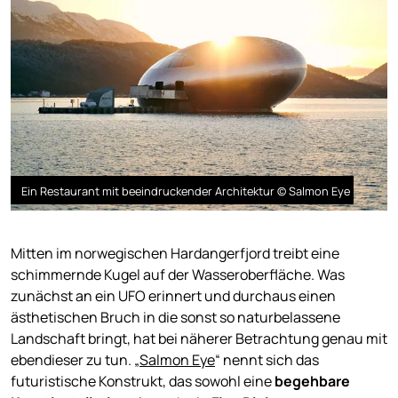
Ein Restaurant mit beeindruckender Architektur © Salmon Eye
Mitten im norwegischen Hardangerfjord treibt eine
schimmernde Kugel auf der Wasseroberfläche. Was
zunächst an ein UFO erinnert und durchaus einen
ästhetischen Bruch in die sonst so naturbelassene
Landschaft bringt, hat bei näherer Betrachtung genau mit
ebendieser zu tun. „
Salmon Eye
“ nennt sich das
futuristische Konstrukt, das sowohl eine
begehbare