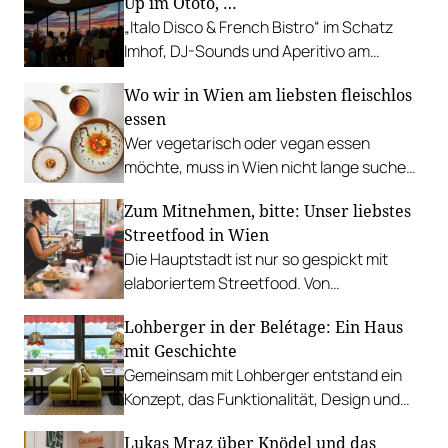
Up im Ototo, …
„Italo Disco & French Bistro“ im Schatz
Imhof, DJ-Sounds und Aperitivo am
Rathausplatz, Grillabend im Gasthaus Zur
Wo wir in Wien am liebsten fleischlos
Palme, „Fridays for Furmint“ u. v. m.
essen
Wer vegetarisch oder vegan essen
möchte, muss in Wien nicht lange suchen.
In diesen Betrieben lohnt sich ein Besuch
Zum Mitnehmen, bitte: Unser liebstes
besonders.
Streetfood in Wien
Die Hauptstadt ist nur so gespickt mit
elaboriertem Streetfood. Von
vietnamesischem Bánh Mì über raffinierte
Lohberger in der Belétage: Ein Haus
Tacos bis hin zu syrischer Marktküche.
mit Geschichte
Gemeinsam mit Lohberger entstand ein
Konzept, das Funktionalität, Design und
kulinarisches Handwerk vereint.
Lukas Mraz über Knödel und das