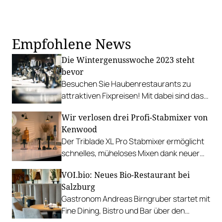
Empfohlene News
Die Wintergenusswoche 2023 steht
bevor
Besuchen Sie Haubenrestaurants zu
attraktiven Fixpreisen! Mit dabei sind das
Ludwig van, &flora, Boxwood, Huth und
Wir verlosen drei Profi-Stabmixer von
viele mehr…
Kenwood
Der Triblade XL Pro Stabmixer ermöglicht
schnelles, müheloses Mixen dank neuer
Techniken mit einer Vielzahl von
VOI.bio: Neues Bio-Restaurant bei
zusätzlichen Zubehörteilen zum Quirlen,
Salzburg
Zerkleinern, Emulgieren und Pürieren.
Gastronom Andreas Birngruber startet mit
Fine Dining, Bistro und Bar über den