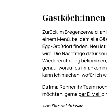
Gastköch:innen
Zurück im Bregenzerwald, an 
einem Menü, bei dem alle G
Egg-Großdorf finden. Neu is
wird. Die Nachfrage dafür sei
Wiedereröffnung bekommen, da
genau, worauf es ihr ankommt
kann ich machen, wofür ich wi
Da Irma Renner ihr Team noch
möchten, gerne
per E-Mail
dir
von Derya Metzler