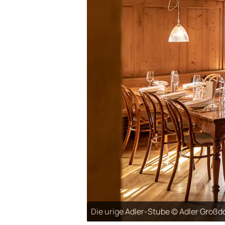
Die urige Adler-Stube © Adler Großd