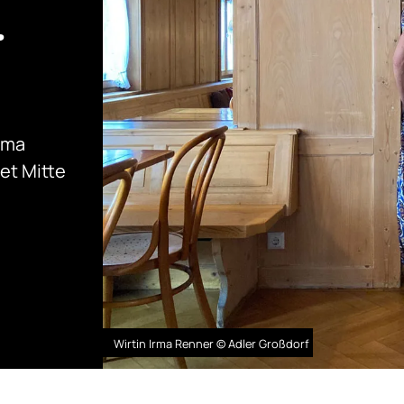
r
rma
et Mitte
Wirtin Irma Renner © Adler Großdorf