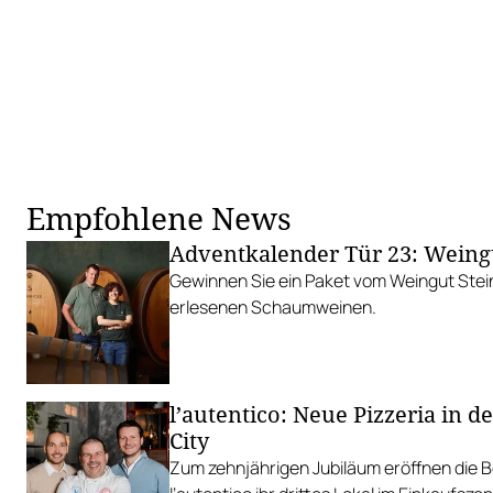
Empfohlene News
Adventkalender Tür 23: Weingu
Gewinnen Sie ein Paket vom Weingut Stein
erlesenen Schaumweinen.
l’autentico: Neue Pizzeria in 
City
Zum zehnjährigen Jubiläum eröffnen die B