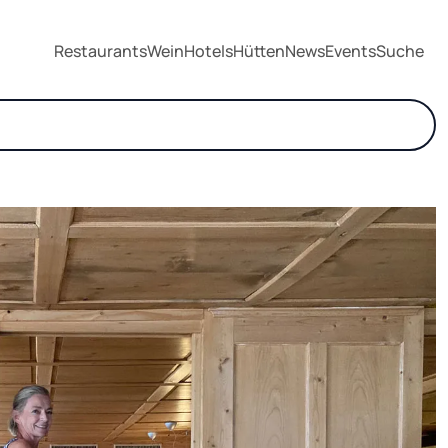
Restaurants
Wein
Hotels
Hütten
News
Events
Suche