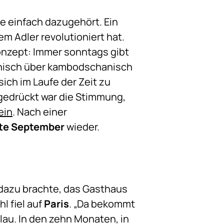
e einfach dazugehört. Ein
em Adler revolutioniert hat.
Konzept: Immer sonntags gibt
lienisch über kambodschanisch
ich im Laufe der Zeit zu
gedrückt war die Stimmung,
ein
. Nach einer
te September
wieder.
 dazu brachte, das Gasthaus
l fiel auf
Paris
. „Da bekommt
lau. In den zehn Monaten, in