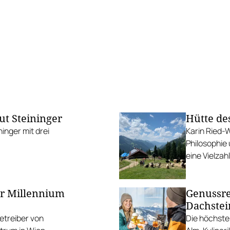
t Steininger
Hütte de
inger mit drei
Karin Ried-W
Philosophie und verpflegt auf der Schneetalalm nicht nur
eine Vielzah
Wanderer mit
der Millennium
Genussre
Dachstei
etreiber von
Die höchsten