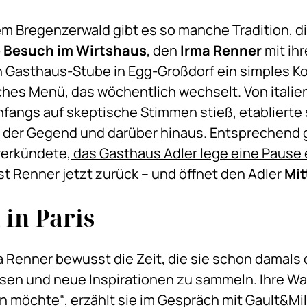
em Bregenzerwald gibt es so manche Tradition, di
 Besuch im Wirtshaus
, den
Irma Renner
mit ihr
gen Gasthaus-Stube in Egg-Großdorf ein simples 
tliches Menü, das wöchentlich wechselt. Von ita
nfangs auf skeptische Stimmen stieß, etablierte s
t der Gegend und darüber hinaus. Entsprechend 
 verkündete,
das Gasthaus Adler lege eine Pause 
 Renner jetzt zurück – und öffnet den Adler
Mit
in Paris
a Renner bewusst die Zeit, die sie schon damals
isen und neue Inspirationen zu sammeln. Ihre Wah
n möchte“, erzählt sie im Gespräch mit Gault&Mil