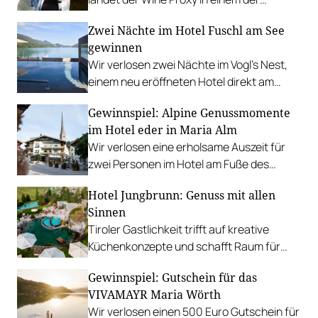
renommiertesten Restaurants
Zwei Nächte im Hotel Fuschl am See
Österreichs. Ein Zufall. Und irgendwie
gewinnen
auch keiner.
Wir verlosen zwei Nächte im Vogl’s Nest,
einem neu eröffneten Hotel direkt am
Fuschlsee. PLUS: Fotostrecke.
Gewinnspiel: Alpine Genussmomente
im Hotel eder in Maria Alm
Wir verlosen eine erholsame Auszeit für
zwei Personen im Hotel am Fuße des
Hochkönigs.
Hotel Jungbrunn: Genuss mit allen
Sinnen
Tiroler Gastlichkeit trifft auf kreative
Küchenkonzepte und schafft Raum für
sinnliche Geschmackserlebnisse.
Gewinnspiel: Gutschein für das
Gewinnen Sie eine Auszeit in Tannheim.
VIVAMAYR Maria Wörth
Wir verlosen einen 500 Euro Gutschein für