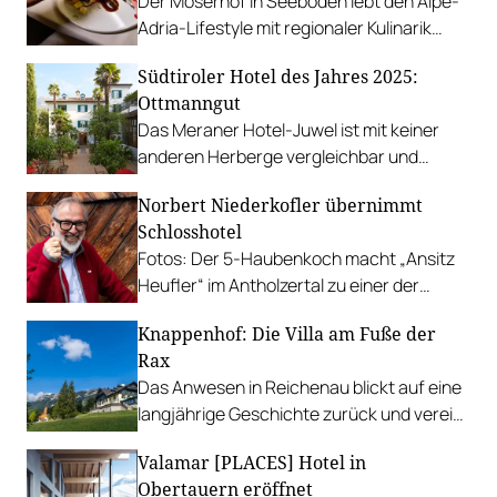
Der Moserhof in Seeboden lebt den Alpe-
Adria-Lifestyle mit regionaler Kulinarik
ganz nach dem Motto „Lebe Genuss“ mit
Südtiroler Hotel des Jahres 2025:
der legeren Leichtigkeit des Südens.
Ottmanngut
Das Meraner Hotel-Juwel ist mit keiner
anderen Herberge vergleichbar und
strahlt einen besonderen Zauber aus.
Norbert Niederkofler übernimmt
Schlosshotel
Fotos: Der 5-Haubenkoch macht „Ansitz
Heufler“ im Antholzertal zu einer der
spannendsten Genussdestinationen in
Knappenhof: Die Villa am Fuße der
Südtirol.
Rax
Das Anwesen in Reichenau blickt auf eine
langjährige Geschichte zurück und vereint
heute Hotel, Restaurant und
Valamar [PLACES] Hotel in
Veranstaltungsstätte. Gault&Millau war
Obertauern eröffnet
vor Ort.