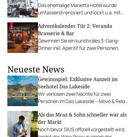
Das ehemalige Marietta Hotel wurde
umfassend renoviert und lockt u.a. mit
einer feinen Rooftop Bar.
Adventkalender Tür 2: Veranda
Brasserie & Bar
Gewinnen Sie ein kunstvolles 3-Gang-
Dinner inkl. Aperitif für zwei Personen.
Neueste News
Gewinnspiel: Exklusive Auszeit im
Seehotel Das Lakeside
Wir verlosen zwei Nächte für zwei
Personen im Das Lakeside – Move & Relax
Hotel am Ufer des idyllischen Walchsees.
Als das Mraz & Sohn schneller war als
der Markt
Noch bevor SIUS offiziell vorgestellt wird,
landet der Wine Proxy in einem der