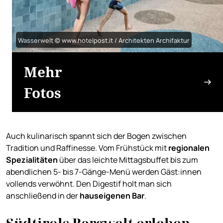
Wasserwelt © www.hotelpost.it / Architekten Archifaktur
Mehr
Fotos
Auch kulinarisch spannt sich der Bogen zwischen
Tradition und Raffinesse. Vom Frühstück mit
regionalen
Spezialitäten
über das leichte Mittagsbuffet bis zum
abendlichen 5- bis 7-Gänge-Menü werden Gäst:innen
vollends verwöhnt. Den Digestif holt man sich
anschließend in der
hauseigenen Bar
.