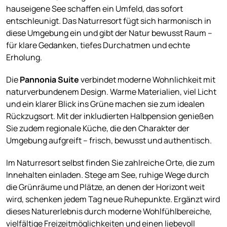
hauseigene See schaffen ein Umfeld, das sofort
entschleunigt. Das Naturresort fügt sich harmonisch in
diese Umgebung ein und gibt der Natur bewusst Raum –
für klare Gedanken, tiefes Durchatmen und echte
Erholung.
Die
Pannonia Suite
verbindet moderne Wohnlichkeit mit
naturverbundenem Design. Warme Materialien, viel Licht
und ein klarer Blick ins Grüne machen sie zum idealen
Rückzugsort. Mit der inkludierten Halbpension genießen
Sie zudem regionale Küche, die den Charakter der
Umgebung aufgreift – frisch, bewusst und authentisch.
Im Naturresort selbst finden Sie zahlreiche Orte, die zum
Innehalten einladen. Stege am See, ruhige Wege durch
die Grünräume und Plätze, an denen der Horizont weit
wird, schenken jedem Tag neue Ruhepunkte. Ergänzt wird
dieses Naturerlebnis durch moderne Wohlfühlbereiche,
vielfältige Freizeitmöglichkeiten und einen liebevoll