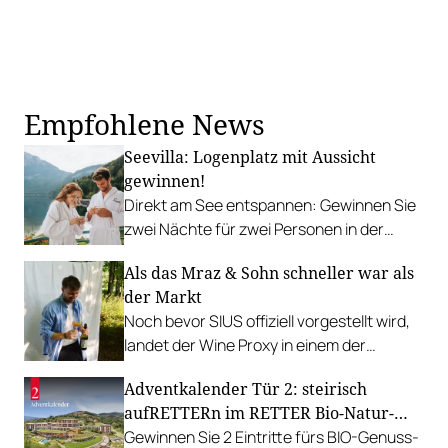
Empfohlene News
Seevilla: Logenplatz mit Aussicht
gewinnen!
Direkt am See entspannen: Gewinnen Sie
zwei Nächte für zwei Personen in der
traumhaften Seevilla Altaussee.
Als das Mraz & Sohn schneller war als
der Markt
Noch bevor SIUS offiziell vorgestellt wird,
landet der Wine Proxy in einem der
renommiertesten Restaurants
Adventkalender Tür 2: steirisch
Österreichs. Ein Zufall. Und irgendwie
aufRETTERn im RETTER Bio-Natur-
auch keiner.
Resort
Gewinnen Sie 2 Eintritte fürs BIO-Genuss-