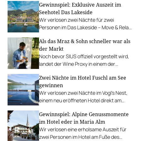
Gewinnspiel: Exklusive Auszeit im
Seehotel Das Lakeside
Wir verlosen zwei Nächte für zwei
Personen im Das Lakeside – Move & Relax
Hotel am Ufer des idyllischen Walchsees.
Als das Mraz & Sohn schneller war als
der Markt
Noch bevor SIUS offiziell vorgestellt wird,
landet der Wine Proxy in einem der
renommiertesten Restaurants
Zwei Nächte im Hotel Fuschl am See
Österreichs. Ein Zufall. Und irgendwie
gewinnen
auch keiner.
Wir verlosen zwei Nächte im Vogl’s Nest,
einem neu eröffneten Hotel direkt am
Fuschlsee. PLUS: Fotostrecke.
Gewinnspiel: Alpine Genussmomente
im Hotel eder in Maria Alm
Wir verlosen eine erholsame Auszeit für
zwei Personen im Hotel am Fuße des