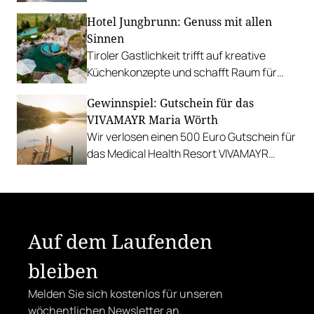
Hochkönigs.
Hotel Jungbrunn: Genuss mit allen
Sinnen
Tiroler Gastlichkeit trifft auf kreative
Küchenkonzepte und schafft Raum für
sinnliche Geschmackserlebnisse.
Gewinnspiel: Gutschein für das
Gewinnen Sie eine Auszeit in Tannheim.
VIVAMAYR Maria Wörth
Wir verlosen einen 500 Euro Gutschein für
das Medical Health Resort VIVAMAYR
Maria Wörth.
Auf dem Laufenden
bleiben
Melden Sie sich kostenlos für unseren
wöchentlichen Newsletter an.