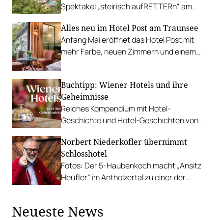
Spektakel „steirisch aufRETTERn“ am
30.04.2026 im RETTER, inkl. einer
Alles neu im Hotel Post am Traunsee
Übernachtung.
Anfang Mai eröffnet das Hotel Post mit
mehr Farbe, neuen Zimmern und einem
eigenen Stockwerk, das sich ganz der
Kulinarik widmet.
Buchtipp: Wiener Hotels und ihre
Geheimnisse
Reiches Kompendium mit Hotel-
Geschichte und Hotel-Geschichten von
den Ursprüngen der Wiener Hotellerie bis
Norbert Niederkofler übernimmt
zum heutigen Status quo.
Schlosshotel
Fotos: Der 5-Haubenkoch macht „Ansitz
Heufler“ im Antholzertal zu einer der
spannendsten Genussdestinationen in
Südtirol.
Neueste News