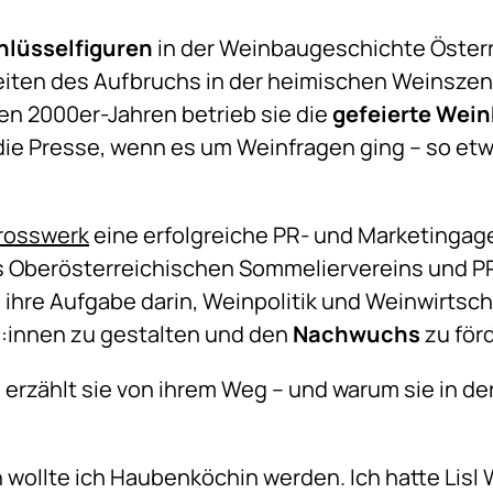
hlüsselfiguren
in der Weinbaugeschichte Österrei
eiten des Aufbruchs in der heimischen Weinszen
ühen 2000er-Jahren betrieb sie die
gefeierte Wein
die Presse, wenn es um Weinfragen ging – so et
rosswerk
eine erfolgreiche PR- und Marketingagen
es Oberösterreichischen Sommeliervereins und P
e ihre Aufgabe darin, Weinpolitik und Weinwirtsc
:innen zu gestalten und den
Nachwuchs
zu för
 erzählt sie von ihrem Weg – und warum sie in de
h wollte ich Haubenköchin werden. Ich hatte Lis