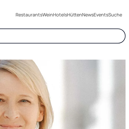
Restaurants
Wein
Hotels
Hütten
News
Events
Suche