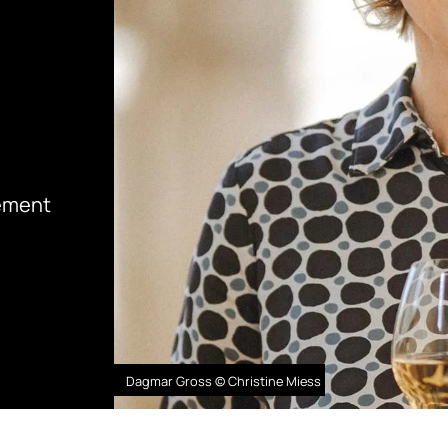
gement
Dagmar Gross © Christine Miess