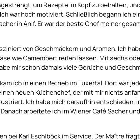
angestrengt, um Rezepte im Kopf zu behalten, und
ch war hoch motiviert. Schließlich begann ich ei
sacher in Anif. Er war der beste Chef meiner gesa
fasziniert von Geschmäckern und Aromen. Ich hab
äse wie Camembert reifen lassen. Mit sechs ode
abe mir schon damals viele Gerüche und Gesch
am ich in einen Betrieb im Tuxertal. Dort war jedo
b einen neuen Küchenchef, der mit mir nichts anf
ustriert. Ich habe mich daraufhin entschieden, 
n. Danach arbeitete ich im Wiener Café Sacher un
 bei Karl Eschlböck im Service. Der Maître fragt