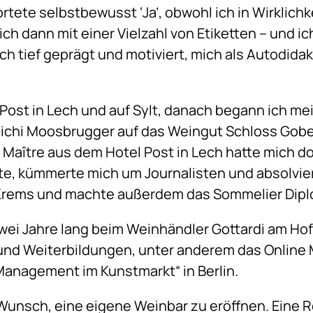
tete selbstbewusst ‘Ja’, obwohl ich in Wirklichk
ich dann mit einer Vielzahl von Etiketten – und 
ch tief geprägt und motiviert, mich als Autodidak
 Post in Lech und auf Sylt, danach begann ich m
Michi Moosbrugger auf das Weingut Schloss Gobe
 Maître aus dem Hotel Post in Lech hatte mich d
e, kümmerte mich um Journalisten und absolviert
rems und machte außerdem das Sommelier Dipl
wei Jahre lang beim Weinhändler Gottardi am Ho
 und Weiterbildungen, unter anderem das Online
anagement im Kunstmarkt“ in Berlin.
 Wunsch, eine eigene Weinbar zu eröffnen. Eine R