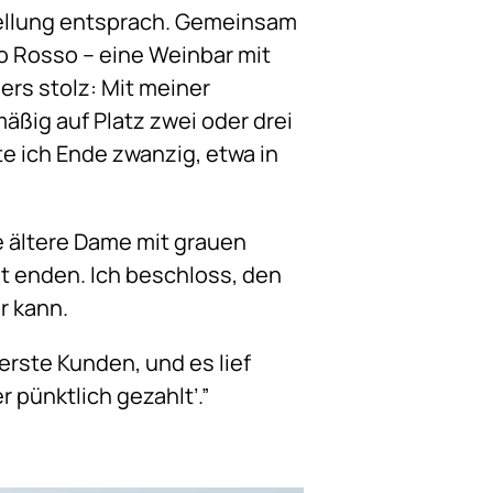
stellung entsprach. Gemeinsam
o Rosso – eine Weinbar mit
rs stolz: Mit meiner
äßig auf Platz zwei oder drei
te ich Ende zwanzig, etwa in
ne ältere Dame mit grauen
ht enden. Ich beschloss, den
r kann.
rste Kunden, und es lief
r pünktlich gezahlt’.”