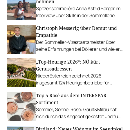
nehmen
Spitzensommelière Anna Astrid Berger im
Interview über Skills in der Sommellerie
und wie sie es geschafft hat, bei der
Christoph Messerig über Demut und
Staatsmeisterschaft so cool zu
Empathie
performen.
Der Sommelier-Vizestaatsmeister über
seine Erfahrungen bei Döllerer und wie er
Freude an Wettbewerben gefunden hat.
„Top-Heurige 2026“: NÖ kürt
Genussadressen
Niederösterreich zeichnet 2026
insgesamt 124 Heurigenbetriebe für
höchste Qualität und Gastlichkeit aus.
Top 5 Rosé aus dem INTERSPAR
Sortiment
Sommer, Sonne, Rosé: Gault&Millau hat
sich durch das Angebot gekostet und fünf
Favoriten für Urlaub im Glas gefunden.
Birdland: Neues Weingut im Seewinkel