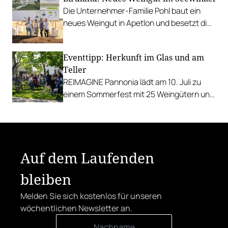
Die Unternehmer-Familie Pohl baut ein
neues Weingut in Apetlon und besetzt die
Schlüsselpositionen hochkarätig.
Eventtipp: Herkunft im Glas und am
Teller
REIMAGINE Pannonia lädt am 10. Juli zu
einem Sommerfest mit 25 Weingütern und
authentischer Kulinarik in das Bio-Landgut
Esterhazy.
Auf dem Laufenden
bleiben
Melden Sie sich kostenlos für unseren
wöchentlichen Newsletter an.