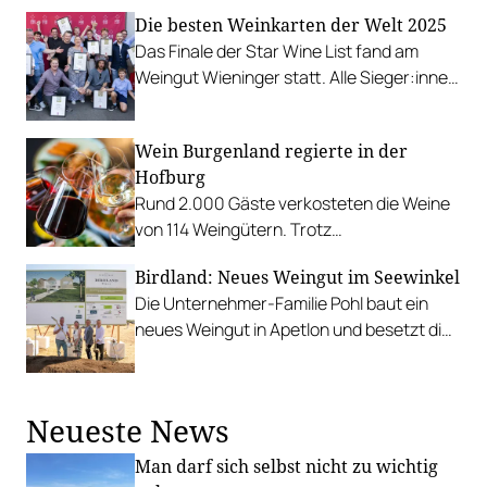
Winzer*innen mit ihren Weinen vor.
Die besten Weinkarten der Welt 2025
Das Finale der Star Wine List fand am
Weingut Wieninger statt. Alle Sieger:innen
in allen Kategorien in der Übersicht,
Österreich und international.
Wein Burgenland regierte in der
Hofburg
Rund 2.000 Gäste verkosteten die Weine
von 114 Weingütern. Trotz
herausfordernder Rahmenbedingungen
Birdland: Neues Weingut im Seewinkel
ist das Interesse nach wie vor groß.
Die Unternehmer-Familie Pohl baut ein
neues Weingut in Apetlon und besetzt die
Schlüsselpositionen hochkarätig.
Neueste News
Man darf sich selbst nicht zu wichtig