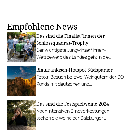
Empfohlene News
Das sind die Finalist*innen der
Schlossquadrat-Trophy
Der wichtigste Jungwinzer*innen-
Wettbewerb des Landes geht in die
nächste Runde. Wir stellen die
Blaufränkisch-Hotspot Südspanien
Kandidat*innen vor.
Fotos: Besuch bei zwei Weingütern der DO
Ronda mit deutschen und
österreichischen Wurzeln, Schatz und
Kieninger.
Das sind die Festspielweine 2024
Nach intensiven Blindverkostungen
stehen die Weine der Salzburger
Festspiele fest. Wir stellen die