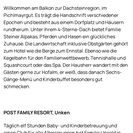
Willkommen am Balkon zur Dachsteinregion, im
Pichlmayrgut. Es trägt die Handschrift verschiedener
Epochen und besteht aus einem Dorfplatz und Häusern
rundherum. Unter ihrem 4-Sterne-Dach bietet Familie
Steiner Alpakas, Pferden und Hasen ein glückliches
Zuhause. Die Landwirtschaft inklusive Obstgärten gehört
zum Hotel wie die Berge zum Ennstal. Ebenso wie die
Kegelbahn für den Familienwettbewerb, Tennishalle und
Squashcourt oder das Spa. Der Hausherr wandert mit den
Gästen gerne zur Hofalm, er weiß, dass danach Sechs-
Gänge-Menü und Kinderbuffet besonders gut
schmecken.
POST FAMILY RESORT, Unken
Täglich elf Stunden Baby- und Kinderbetreuung und
einen Club für alle Altersgruppen hat Familie Unseld in