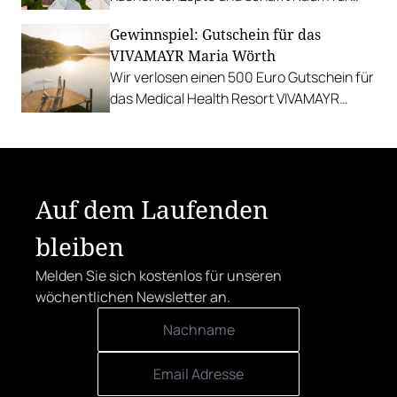
sinnliche Geschmackserlebnisse.
Gewinnspiel: Gutschein für das
Gewinnen Sie eine Auszeit in Tannheim.
VIVAMAYR Maria Wörth
Wir verlosen einen 500 Euro Gutschein für
das Medical Health Resort VIVAMAYR
Maria Wörth.
Auf dem Laufenden
bleiben
Melden Sie sich kostenlos für unseren
wöchentlichen Newsletter an.