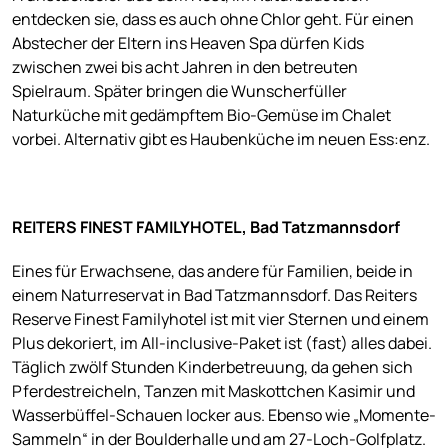
entdecken sie, dass es auch ohne Chlor geht. Für einen
Abstecher der Eltern ins Heaven Spa dürfen Kids
zwischen zwei bis acht Jahren in den betreuten
Spielraum. Später bringen die Wunscherfüller
Naturküche mit gedämpftem Bio-Gemüse im Chalet
vorbei. Alternativ gibt es Haubenküche im neuen Ess:enz.
REITERS FINEST FAMILYHOTEL, Bad Tatzmannsdorf
Eines für Erwachsene, das andere für Familien, beide in
einem Naturreservat in Bad Tatzmannsdorf. Das Reiters
Reserve Finest Familyhotel ist mit vier Sternen und einem
Plus dekoriert, im All-inclusive-Paket ist (fast) alles dabei.
Täglich zwölf Stunden Kinderbetreuung, da gehen sich
Pferdestreicheln, Tanzen mit Maskottchen Kasimir und
Wasserbüffel-Schauen locker aus. Ebenso wie „Momente-
Sammeln“ in der Boulderhalle und am 27-Loch-Golfplatz.