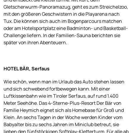
Gletscherwurm-Panoramazug, geht es zum Streichelzoo,
mit den größeren Geschwistern in die Playarena nach
Tux. Die können sich auch im Bogenparcours matchen
oder am Hotelsportplatz eine Badminton- und Basketball-
Challenge liefern. In der Familien-Sauna berichten sie
später von ihren Abenteuern.
HOTEL BÄR, Serfaus
Wie schön, wenn man im Urlaub das Auto stehen lassen
und sich schwebend fortbewegen kann. Mit einer
Luftkissenbahn wie im Tiroler Serfaus, auf rund 1.400
Meter Seehöhe. Das 4-Sterne-Plus-Resort Der Bär von
Familie Heymich eignet sich als Homebase für Groß und
Klein. An sechs Tagen in der Woche werden Kinder vom
Babyalter bis zu sechs Jahren im Miniclub betreut, sie
lieben den fünfstöckigen Softplay-Kletterturm. Für alle ab