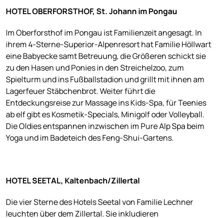
HOTEL OBERFORSTHOF, St. Johann im Pongau
Im Oberforsthof im Pongau ist Familienzeit angesagt. In
ihrem 4-Sterne-Superior-Alpenresort hat Familie Höllwart
eine Babyecke samt Betreuung, die Größeren schickt sie
zu den Hasen und Ponies in den Streichelzoo, zum
Spielturm und ins Fußballstadion und grillt mit ihnen am
Lagerfeuer Stäbchenbrot. Weiter führt die
Entdeckungsreise zur Massage ins Kids-Spa, für Teenies
ab elf gibt es Kosmetik-Specials, Minigolf oder Volleyball.
Die Oldies entspannen inzwischen im Pure Alp Spa beim
Yoga und im Badeteich des Feng-Shui-Gartens.
HOTEL SEETAL, Kaltenbach/Zillertal
Die vier Sterne des Hotels Seetal von Familie Lechner
leuchten über dem Zillertal. Sie inkludieren