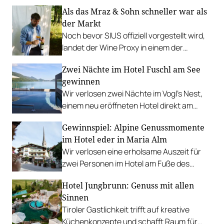
Hotel am Ufer des idyllischen Walchsees.
Als das Mraz & Sohn schneller war als
der Markt
Noch bevor SIUS offiziell vorgestellt wird,
landet der Wine Proxy in einem der
renommiertesten Restaurants
Zwei Nächte im Hotel Fuschl am See
Österreichs. Ein Zufall. Und irgendwie
gewinnen
auch keiner.
Wir verlosen zwei Nächte im Vogl’s Nest,
einem neu eröffneten Hotel direkt am
Fuschlsee. PLUS: Fotostrecke.
Gewinnspiel: Alpine Genussmomente
im Hotel eder in Maria Alm
Wir verlosen eine erholsame Auszeit für
zwei Personen im Hotel am Fuße des
Hochkönigs.
Hotel Jungbrunn: Genuss mit allen
Sinnen
Tiroler Gastlichkeit trifft auf kreative
Küchenkonzepte und schafft Raum für