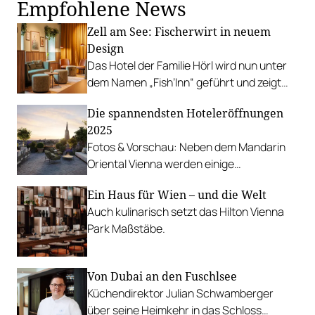
Empfohlene News
Zell am See: Fischerwirt in neuem
Design
Das Hotel der Familie Hörl wird nun unter
dem Namen „Fish’Inn“ geführt und zeigt
sich mit neuem, jungem Konzept.
Die spannendsten Hoteleröffnungen
2025
Fotos & Vorschau: Neben dem Mandarin
Oriental Vienna werden einige
hochkarätige Häuser erstmals ihre
Ein Haus für Wien – und die Welt
Pforten öffnen.
Auch kulinarisch setzt das Hilton Vienna
Park Maßstäbe.
Von Dubai an den Fuschlsee
Küchendirektor Julian Schwamberger
über seine Heimkehr in das Schloss