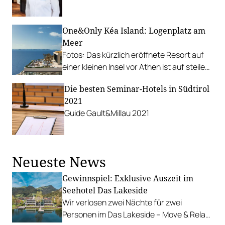
Fuschl, das eben von Rosewood wieder
eröffnet wurde.
One&Only Kéa Island: Logenplatz am
Meer
Fotos: Das kürzlich eröffnete Resort auf
einer kleinen Insel vor Athen ist auf steilen
Klippen gebaut und reich an traumhaften
Die besten Seminar-Hotels in Südtirol
Aussichtspunkten.
2021
Guide Gault&Millau 2021
Neueste News
Gewinnspiel: Exklusive Auszeit im
Seehotel Das Lakeside
Wir verlosen zwei Nächte für zwei
Personen im Das Lakeside – Move & Relax