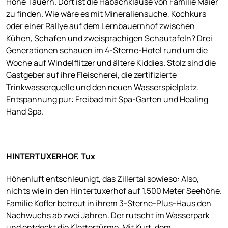
Hohe Tauern. Dort ist die Habachklause von Familie Maier
zu finden. Wie wäre es mit Mineraliensuche, Kochkurs
oder einer Rallye auf dem Lernbauernhof zwischen
Kühen, Schafen und zweisprachigen Schautafeln? Drei
Generationen schauen im 4-Sterne-Hotel rund um die
Woche auf Windelflitzer und ältere Kiddies. Stolz sind die
Gastgeber auf ihre Fleischerei, die zertifizierte
Trinkwasserquelle und den neuen Wasserspielplatz.
Entspannung pur: Freibad mit Spa-Garten und Healing
Hand Spa.
HINTERTUXERHOF, Tux
Höhenluft entschleunigt, das Zillertal sowieso: Also,
nichts wie in den Hintertuxerhof auf 1.500 Meter Seehöhe.
Familie Kofler betreut in ihrem 3-Sterne-Plus-Haus den
Nachwuchs ab zwei Jahren. Der rutscht im Wasserpark
und entdeckt die Klettertürme. Mit Kurt, dem