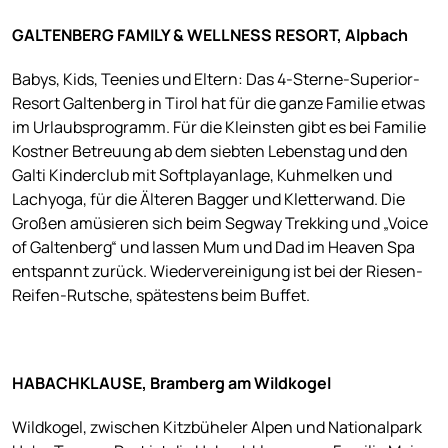
GALTENBERG FAMILY & WELLNESS RESORT, Alpbach
Babys, Kids, Teenies und Eltern: Das 4-Sterne-Superior-
Resort Galtenberg in Tirol hat für die ganze Familie etwas
im Urlaubsprogramm. Für die Kleinsten gibt es bei Familie
Kostner Betreuung ab dem siebten Lebenstag und den
Galti Kinderclub mit Softplayanlage, Kuhmelken und
Lachyoga, für die Älteren Bagger und Kletterwand. Die
Großen amüsieren sich beim Segway Trekking und „Voice
of Galtenberg“ und lassen Mum und Dad im Heaven Spa
entspannt zurück. Wiedervereinigung ist bei der Riesen-
Reifen-Rutsche, spätestens beim Buffet.
HABACHKLAUSE, Bramberg am Wildkogel
Wildkogel, zwischen Kitzbüheler Alpen und Nationalpark