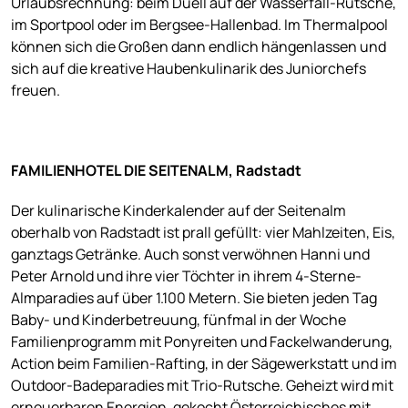
Urlaubsrechnung: beim Duell auf der Wasserfall-Rutsche,
im Sportpool oder im Bergsee-Hallenbad. Im Thermalpool
können sich die Großen dann endlich hängenlassen und
sich auf die kreative Haubenkulinarik des Juniorchefs
freuen.
FAMILIENHOTEL DIE SEITENALM, Radstadt
Der kulinarische Kinderkalender auf der Seitenalm
oberhalb von Radstadt ist prall gefüllt: vier Mahlzeiten, Eis,
ganztags Getränke. Auch sonst verwöhnen Hanni und
Peter Arnold und ihre vier Töchter in ihrem 4-Sterne-
Almparadies auf über 1.100 Metern. Sie bieten jeden Tag
Baby- und Kinderbetreuung, fünfmal in der Woche
Familienprogramm mit Ponyreiten und Fackelwanderung,
Action beim Familien-Rafting, in der Sägewerkstatt und im
Outdoor-Badeparadies mit Trio-Rutsche. Geheizt wird mit
erneuerbaren Energien, gekocht Österreichisches mit