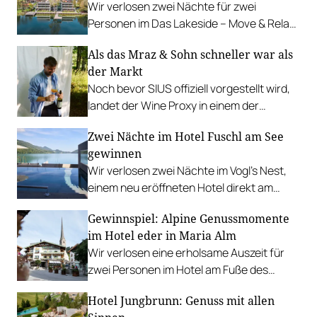
Wir verlosen zwei Nächte für zwei
Personen im Das Lakeside – Move & Relax
Hotel am Ufer des idyllischen Walchsees.
Als das Mraz & Sohn schneller war als
der Markt
Noch bevor SIUS offiziell vorgestellt wird,
landet der Wine Proxy in einem der
renommiertesten Restaurants
Zwei Nächte im Hotel Fuschl am See
Österreichs. Ein Zufall. Und irgendwie
gewinnen
auch keiner.
Wir verlosen zwei Nächte im Vogl’s Nest,
einem neu eröffneten Hotel direkt am
Fuschlsee. PLUS: Fotostrecke.
Gewinnspiel: Alpine Genussmomente
im Hotel eder in Maria Alm
Wir verlosen eine erholsame Auszeit für
zwei Personen im Hotel am Fuße des
Hochkönigs.
Hotel Jungbrunn: Genuss mit allen