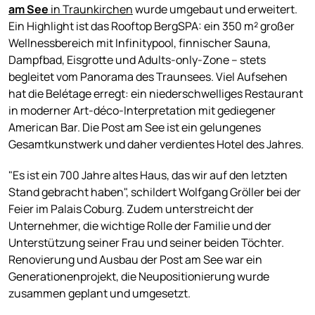
am See
in Traunkirchen
wurde umgebaut und erweitert.
Ein Highlight ist das Rooftop BergSPA: ein 350 m² großer
Wellnessbereich mit Infinitypool, finnischer Sauna,
Dampfbad, Eisgrotte und Adults-only-Zone – stets
begleitet vom Panorama des Traunsees. Viel Aufsehen
hat die Belétage erregt: ein niederschwelliges Restaurant
in moderner Art-déco-Interpretation mit gediegener
American Bar. Die Post am See ist ein gelungenes
Gesamtkunstwerk und daher verdientes Hotel des Jahres.
"Es ist ein 700 Jahre altes Haus, das wir auf den letzten
Stand gebracht haben", schildert Wolfgang Gröller bei der
Feier im Palais Coburg. Zudem unterstreicht der
Unternehmer, die wichtige Rolle der Familie und der
Unterstützung seiner Frau und seiner beiden Töchter.
Renovierung und Ausbau der Post am See war ein
Generationenprojekt, die Neupositionierung wurde
zusammen geplant und umgesetzt.