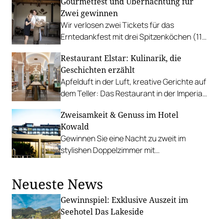
Gourmetfest und Übernachtung für
der legeren Leichtigkeit des Südens.
Zwei gewinnen
Wir verlosen zwei Tickets für das
Erntedankfest mit drei Spitzenköchen (11
Hauben) samt Übernachtung im Hotel
Restaurant Elstar: Kulinarik, die
Bergergut.
Geschichten erzählt
Apfelduft in der Luft, kreative Gerichte auf
dem Teller: Das Restaurant in der Imperial
Riding School verbindet Genuss und
Zweisamkeit & Genuss im Hotel
Geschichte.
Kowald
Gewinnen Sie eine Nacht zu zweit im
stylishen Doppelzimmer mit
Genusspension und Schaffelbad.
Neueste News
Gewinnspiel: Exklusive Auszeit im
Seehotel Das Lakeside