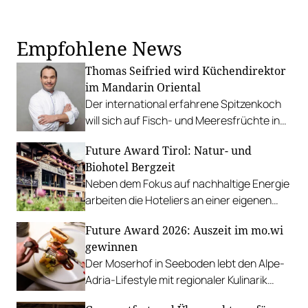
Empfohlene News
Thomas Seifried wird Küchendirektor
im Mandarin Oriental
Der international erfahrene Spitzenkoch
will sich auf Fisch- und Meeresfrüchte in
internationaler Topqualität spezialisieren.
Future Award Tirol: Natur- und
Biohotel Bergzeit
Neben dem Fokus auf nachhaltige Energie
arbeiten die Hoteliers an einer eigenen
Biolandwirtschaft.
Future Award 2026: Auszeit im mo.wi
gewinnen
Der Moserhof in Seeboden lebt den Alpe-
Adria-Lifestyle mit regionaler Kulinarik
ganz nach dem Motto „Lebe Genuss“ mit