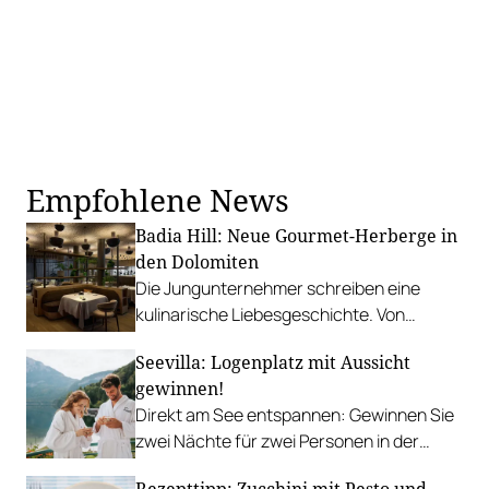
Empfohlene News
Badia Hill: Neue Gourmet-Herberge in
den Dolomiten
Die Jungunternehmer schreiben eine
kulinarische Liebesgeschichte. Von
Angestellten eines Restaurants bis zum
Seevilla: Logenplatz mit Aussicht
eigenen Genießerhotel.
gewinnen!
Direkt am See entspannen: Gewinnen Sie
zwei Nächte für zwei Personen in der
traumhaften Seevilla Altaussee.
Rezepttipp: Zucchini mit Pesto und