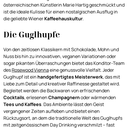
österreichischen Künstlerin Marie Hartig geschmückt und
ist die ideale Kulisse für einen nostalgischen Ausflug in
die geliebte Wiener
Kaffeehauskultur
.
Die Guglhupfe
Von den zeitlosen Klassikern mit Schokolade, Mohn und
Nuss bis hin zu innovativen, veganen Variationen oder
sogar pikanten Überraschungen bietet das Konditor-Team
des
Rosewood Vienna
eine genussvolle Vielfalt. Jeder
Guglhupf ist ein
handgefertigtes Meisterwerk
, das mit
Liebe zum Detail und kreativer Raffinesse gestaltet wird.
Begleitet werden die Backwaren von erfrischenden
Cocktails
, erlesenen
Champagnern
oder wärmenden
Tees und Kaffees
. Das Ambiente lässt den Geist
vergangener Zeiten aufleben und bietet einen
Rückzugsort, an dem die traditionelle Welt des Guglhupfs
mit zeitgenössischem Day Drinking verschmilzt – fast