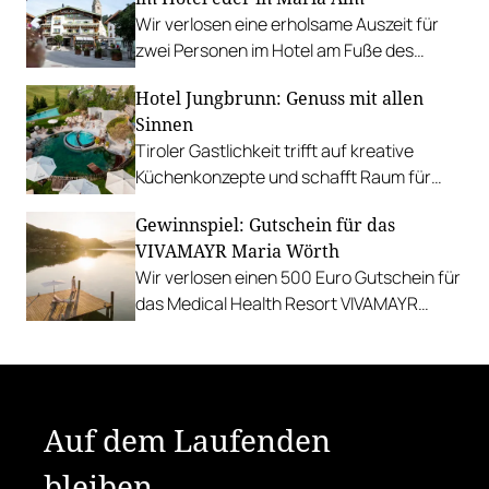
Wir verlosen eine erholsame Auszeit für
zwei Personen im Hotel am Fuße des
Hochkönigs.
Hotel Jungbrunn: Genuss mit allen
Sinnen
Tiroler Gastlichkeit trifft auf kreative
Küchenkonzepte und schafft Raum für
sinnliche Geschmackserlebnisse.
Gewinnspiel: Gutschein für das
Gewinnen Sie eine Auszeit in Tannheim.
VIVAMAYR Maria Wörth
Wir verlosen einen 500 Euro Gutschein für
das Medical Health Resort VIVAMAYR
Maria Wörth.
Auf dem Laufenden
bleiben