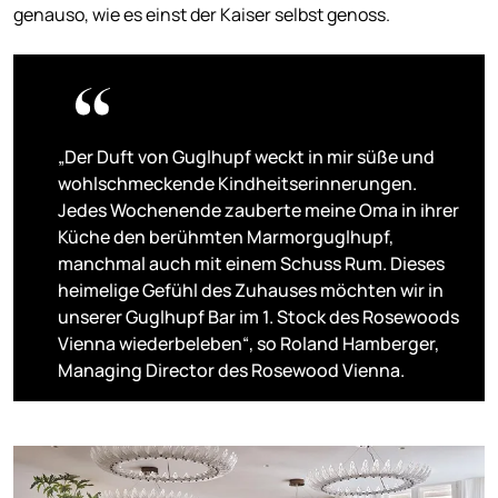
genauso, wie es einst der Kaiser selbst genoss.
„Der Duft von Guglhupf weckt in mir süße und
wohlschmeckende Kindheitserinnerungen.
Jedes Wochenende zauberte meine Oma in ihrer
Küche den berühmten Marmorguglhupf,
manchmal auch mit einem Schuss Rum. Dieses
heimelige Gefühl des Zuhauses möchten wir in
unserer Guglhupf Bar im 1. Stock des Rosewoods
Vienna wiederbeleben“, so Roland Hamberger,
Managing Director des Rosewood Vienna.