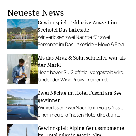
uns am liebsten ab.
Neueste News
Gewinnspiel: Exklusive Auszeit im
Seehotel Das Lakeside
Wir verlosen zwei Nächte für zwei
Personen im Das Lakeside – Move & Relax
Hotel am Ufer des idyllischen Walchsees.
Als das Mraz & Sohn schneller war als
der Markt
Noch bevor SIUS offiziell vorgestellt wird,
landet der Wine Proxy in einem der
renommiertesten Restaurants
Zwei Nächte im Hotel Fuschl am See
Österreichs. Ein Zufall. Und irgendwie
gewinnen
auch keiner.
Wir verlosen zwei Nächte im Vogl’s Nest,
einem neu eröffneten Hotel direkt am
Fuschlsee. PLUS: Fotostrecke.
Gewinnspiel: Alpine Genussmomente
im Hotel eder in Maria Alm