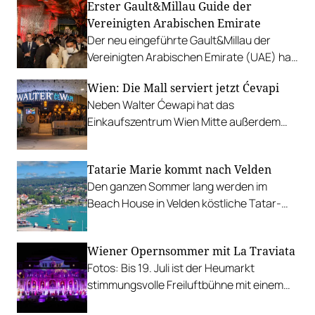
Erster Gault&Millau Guide der
Vereinigten Arabischen Emirate
Der neu eingeführte Gault&Millau der
Vereinigten Arabischen Emirate (UAE) hat
seine Hauben vergeben und Preisträger
Wien: Die Mall serviert jetzt Ćevapi
gekürt. Grégoire Berger vom Ossiano
Neben Walter Ćewapi hat das
wurde zum Koch des Jahres gekürt.
Einkaufszentrum Wien Mitte außerdem
Zuwachs von einem Costa Coffee
bekommen.
Tatarie Marie kommt nach Velden
Den ganzen Sommer lang werden im
Beach House in Velden köstliche Tatar-
Kreationen vom beliebten Wiener Edel-
Take-away serviert.
Wiener Opernsommer mit La Traviata
Fotos: Bis 19. Juli ist der Heumarkt
stimmungsvolle Freiluftbühne mit einem
Opernklassiker in Starbesetzung. Es gibt