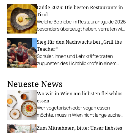
noch Tickets.
Guide 2026: Die besten Restaurants in
Tirol
Welche Betriebe im Restaurantguide 2026
besonders überzeugt haben, verraten wir
Ihnen im Anschluss.
Sieg für den Nachwuchs bei „Grill the
Teacher“
Schüler:innen und Lehrkräfte traten
zugunsten des Lichtblickhofs in einem
spannenden Duell gegeneinander an.
Neueste News
Wo wir in Wien am liebsten fleischlos
essen
Wer vegetarisch oder vegan essen
möchte, muss in Wien nicht lange suchen.
In diesen Betrieben lohnt sich ein Besuch
Zum Mitnehmen, bitte: Unser liebstes
besonders.