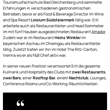
Tourismusfachschule Bad Gleichenberg und sammelte
Erfahrungen in verschiedenen gastronomischen
Betrieben, bevor er als Food & Beverage Director im Wine
and Spa Resort
Loisium Südsteiermark
tätig war. Ertl
arbeitete auch als Restaurantleiter und Head Sommelier
im mit fünf Hauben ausgezeichneten Restaurant
Amador
.
Zudem war er im Restaurant
Heinz Winkler
im
bayerischen Aschau im Chiemgau als Restaurantleiter
tätig. Zuletzt trafen wir ihn im Hotel The Ritz-Carlton,
Vienna wo er als F&B Chef aktiv war.
In seiner neuen Position verantwortet Ertl die gesamte
Kulinarik und Hospitality des Clubs mit
zwei Restaurants
,
zwei Bars
, einer
Rooftop Bar
, einem
Nachtclub
, Lounges,
Conference Rooms und Co-Working-Räumlichkeiten.