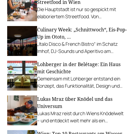
Streetfood in Wien
Die Hauptstadt ist nur so gespickt mit
elaboriertem Streetfood. Von
vietnamesischem Bánh Mì über raffinierte
Culinary Week: „Schnittwoch“, Eis-Pop-
Tacos bis hin zu syrischer Marktküche.
Up im Ototo, …
„Italo Disco & French Bistro“ im Schatz
Imhof, DJ-Sounds und Aperitivo am
Rathausplatz, Grillabend im Gasthaus Zur
Lohberger in der Belétage: Ein Haus
Palme, „Fridays for Furmint“ u. v. m.
mit Geschichte
Gemeinsam mit Lohberger entstand ein
Konzept, das Funktionalität, Design und
kulinarisches Handwerk vereint.
Lukas Mraz über Knödel und das
Universum
Lukas Mraz reist durch Wiens Knödelwelt
– und entdeckt weit mehr als ein
Traditionsgericht.
Wien: Top 10 Restaurants am Wasser