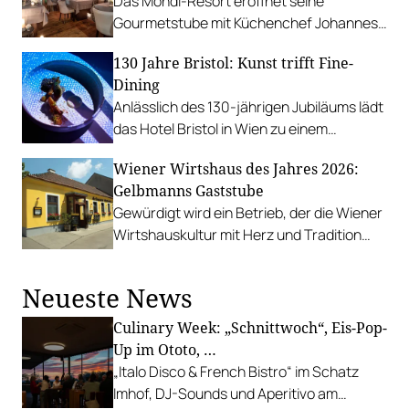
Das Mondi-Resort eröffnet seine
Gourmetstube mit Küchenchef Johannes
Ganisl neu und setzt auf rein
130 Jahre Bristol: Kunst trifft Fine-
österreichische Fisch-Kulinarik.
Dining
Anlässlich des 130-jährigen Jubiläums lädt
das Hotel Bristol in Wien zu einem
multisensorischen Dinner ein.
Wiener Wirtshaus des Jahres 2026:
Gelbmanns Gaststube
Gewürdigt wird ein Betrieb, der die Wiener
Wirtshauskultur mit Herz und Tradition
prägt.
Neueste News
Culinary Week: „Schnittwoch“, Eis-Pop-
Up im Ototo, …
„Italo Disco & French Bistro“ im Schatz
Imhof, DJ-Sounds und Aperitivo am