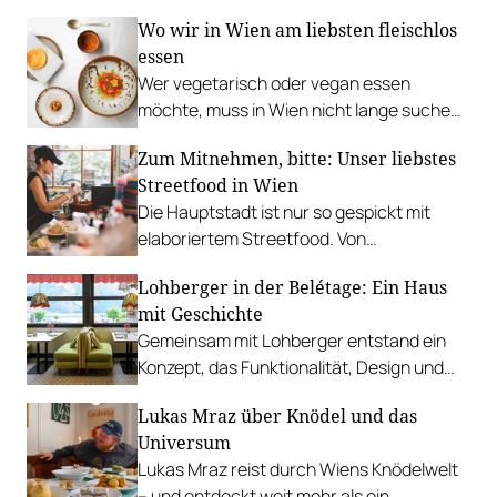
Rathausplatz, Grillabend im Gasthaus Zur
Wo wir in Wien am liebsten fleischlos
Palme, „Fridays for Furmint“ u. v. m.
essen
Wer vegetarisch oder vegan essen
möchte, muss in Wien nicht lange suchen.
In diesen Betrieben lohnt sich ein Besuch
Zum Mitnehmen, bitte: Unser liebstes
besonders.
Streetfood in Wien
Die Hauptstadt ist nur so gespickt mit
elaboriertem Streetfood. Von
vietnamesischem Bánh Mì über raffinierte
Lohberger in der Belétage: Ein Haus
Tacos bis hin zu syrischer Marktküche.
mit Geschichte
Gemeinsam mit Lohberger entstand ein
Konzept, das Funktionalität, Design und
kulinarisches Handwerk vereint.
Lukas Mraz über Knödel und das
Universum
Lukas Mraz reist durch Wiens Knödelwelt
– und entdeckt weit mehr als ein