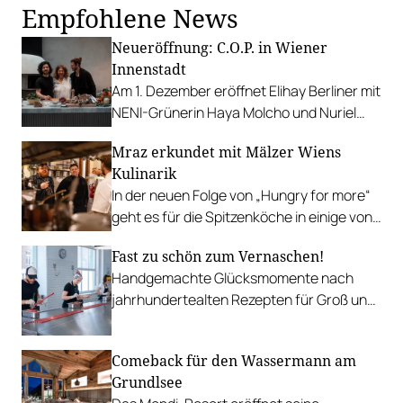
Empfohlene News
Neueröffnung: C.O.P. in Wiener
Innenstadt
Am 1. Dezember eröffnet Elihay Berliner mit
NENI-Grünerin Haya Molcho und Nuriel
Molcho ein Lokal, das leichte, mediterrane
Mraz erkundet mit Mälzer Wiens
Gerichte mit Fokus auf die Produkte
Kulinarik
serviert.
In der neuen Folge von „Hungry for more“
geht es für die Spitzenköche in einige von
Lukas Mraz‘ Lieblingslokale.
Fast zu schön zum Vernaschen!
Handgemachte Glücksmomente nach
jahrhundertealten Rezepten für Groß und
Klein.
Comeback für den Wassermann am
Grundlsee