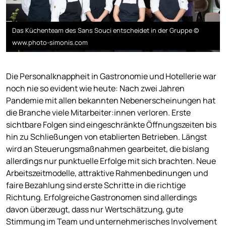
Das Küchenteam des Sans Souci entscheidet in der Gruppe ©
www.photo-simonis.com
Die Personalknappheit in Gastronomie und Hotellerie war
noch nie so evident wie heute: Nach zwei Jahren
Pandemie mit allen bekannten Nebenerscheinungen hat
die Branche viele Mitarbeiter:innen verloren. Erste
sichtbare Folgen sind eingeschränkte Öffnungszeiten bis
hin zu Schließungen von etablierten Betrieben. Längst
wird an Steuerungsmaßnahmen gearbeitet, die bislang
allerdings nur punktuelle Erfolge mit sich brachten. Neue
Arbeitszeitmodelle, attraktive Rahmenbedinungen und
faire Bezahlung sind erste Schritte in die richtige
Richtung. Erfolgreiche Gastronomen sind allerdings
davon überzeugt, dass nur Wertschätzung, gute
Stimmung im Team und unternehmerisches Involvement