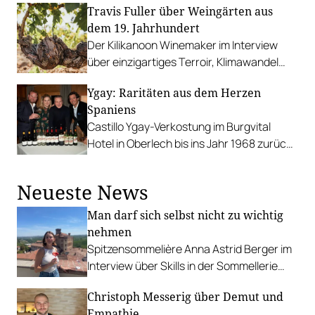
Travis Fuller über Weingärten aus
die jüngeren Jahrgänge aus?
dem 19. Jahrhundert
Der Kilikanoon Winemaker im Interview
über einzigartiges Terroir, Klimawandel
und Riesling aus Australien.
Ygay: Raritäten aus dem Herzen
Spaniens
Castillo Ygay-Verkostung im Burgvital
Hotel in Oberlech bis ins Jahr 1968 zurück.
Star des Abends war ein weißer Rioja!
Neueste News
Man darf sich selbst nicht zu wichtig
nehmen
Spitzensommelière Anna Astrid Berger im
Interview über Skills in der Sommellerie
und wie sie es geschafft hat, bei der
Christoph Messerig über Demut und
Staatsmeisterschaft so cool zu
Empathie