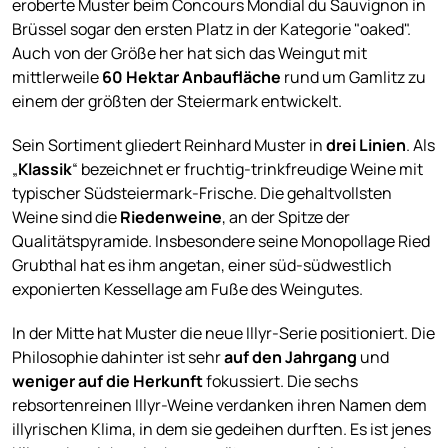
eroberte Muster beim Concours Mondial du Sauvignon in
Brüssel sogar den ersten Platz in der Kategorie "oaked".
Auch von der Größe her hat sich das Weingut mit
mittlerweile
60 Hektar Anbaufläche
rund um Gamlitz zu
einem der größten der Steiermark entwickelt.
Sein Sortiment gliedert Reinhard Muster in
drei Linien
. Als
„
Klassik
“ bezeichnet er fruchtig-trinkfreudige Weine mit
typischer Südsteiermark-Frische. Die gehaltvollsten
Weine sind die
Riedenweine
, an der Spitze der
Qualitätspyramide. Insbesondere seine Monopollage Ried
Grubthal hat es ihm angetan, einer süd-südwestlich
exponierten Kessellage am Fuße des Weingutes.
In der Mitte hat Muster die neue Illyr-Serie positioniert. Die
Philosophie dahinter ist sehr
auf den Jahrgang
und
weniger auf die Herkunft
fokussiert. Die sechs
rebsortenreinen Illyr-Weine verdanken ihren Namen dem
illyrischen Klima, in dem sie gedeihen durften. Es ist jenes