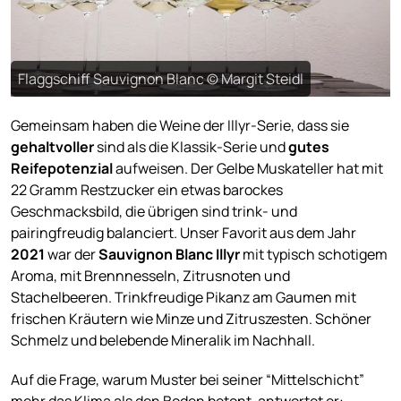
Flaggschiff Sauvignon Blanc © Margit Steidl
Gemeinsam haben die Weine der Illyr-Serie, dass sie
gehaltvoller
sind als die Klassik-Serie und
gutes
Reifepotenzial
aufweisen. Der Gelbe Muskateller hat mit
22 Gramm Restzucker ein etwas barockes
Geschmacksbild, die übrigen sind trink- und
pairingfreudig balanciert. Unser Favorit aus dem Jahr
2021
war der
Sauvignon Blanc Illyr
mit typisch schotigem
Aroma, mit Brennnesseln, Zitrusnoten und
Stachelbeeren. Trinkfreudige Pikanz am Gaumen mit
frischen Kräutern wie Minze und Zitruszesten. Schöner
Schmelz und belebende Mineralik im Nachhall.
Auf die Frage, warum Muster bei seiner “Mittelschicht”
mehr das Klima als den Boden betont, antwortet er: