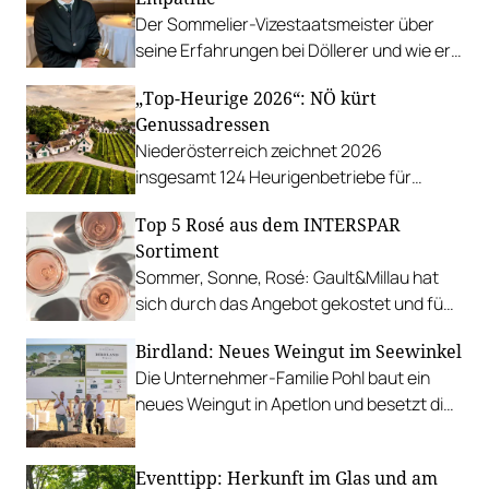
performen.
Der Sommelier-Vizestaatsmeister über
seine Erfahrungen bei Döllerer und wie er
Freude an Wettbewerben gefunden hat.
„Top-Heurige 2026“: NÖ kürt
Genussadressen
Niederösterreich zeichnet 2026
insgesamt 124 Heurigenbetriebe für
höchste Qualität und Gastlichkeit aus.
Top 5 Rosé aus dem INTERSPAR
Sortiment
Sommer, Sonne, Rosé: Gault&Millau hat
sich durch das Angebot gekostet und fünf
Favoriten für Urlaub im Glas gefunden.
Birdland: Neues Weingut im Seewinkel
Die Unternehmer-Familie Pohl baut ein
neues Weingut in Apetlon und besetzt die
Schlüsselpositionen hochkarätig.
Eventtipp: Herkunft im Glas und am