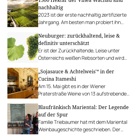
nachhaltig
2023 ist der erste nachhaltig zertifizierte
Jahrgang. Am besten man probiert ihn
beim Wachauer Weinfrühling Anfang Mai.
Neuburger: zurückhaltend, leise &
definitiv unterschätzt
Er ist der Zurückhaltende, Leise unter
Österreichs weißen Rebsorten und wird
deshalb oft unter seinem Wert gehandelt.
„Sojasauce & Achtelweis'“ in der
Zug um Zug verschwand der Neuburger in
Cucina Itameshi
der Vergangenheit aus den heimischen
Am 15. Mai gibt es in der Wiener
Weingärten. Heute gibt es eine zarte
Praterstraße Weine von 13 aufstrebenden
Renaissance des urösterreichischen
Winzer:innen aus dem Weinviertel.
Weins.
Blaufränkisch Mariental: Der Legende
auf der Spur
Familie Triebaumer hat mit dem Mariental
Weinbaugeschichte geschrieben. Der
1986er ist ein Denkmal – doch wie sehen