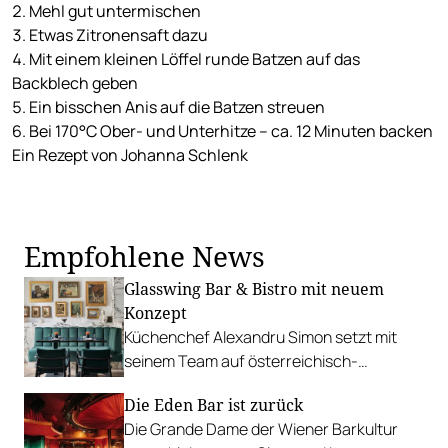
Mehl gut untermischen
Etwas Zitronensaft dazu
Mit einem kleinen Löffel runde Batzen auf das
Backblech geben
Ein bisschen Anis auf die Batzen streuen
Bei 170°C Ober- und Unterhitze – ca. 12 Minuten backen
Ein Rezept von Johanna Schlenk
Empfohlene News
Glasswing Bar & Bistro mit neuem
Konzept
Küchenchef Alexandru Simon setzt mit
seinem Team auf österreichisch-
asiatische Fusion mit hohem
Die Eden Bar ist zurück
Unterhaltungswert.
Die Grande Dame der Wiener Barkultur