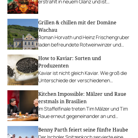
erstrahlt in neuem Glanz und ist
verführerisch wie eh und je.
Grillen & chillen mit der Domäne
Wachau
Roman Horvath und Heinz Frischengruber
laden befreundete Rotweinwinzer und
begeisterte Rotweintrinker zum Winzer-
How to Kaviar: Sorten und
BBQ. Den Auftakt macht Albert
Produzenten
Gesellmann.
Kaviar ist nicht gleich Kaviar. Wie groß die
Unterschiede der verschiedenen
Störarten sind, konnten wir bei einem
Kitchen Impossible: Mälzer und Raue
exklusiven Tasting bei Meinl am Graben
erstmals in Brasilien
erleben.
Im Staffelfinale treten Tim Mälzer und Tim
Raue erneut gegeneinander an und
betreten mit São Paulo und Rio de Janeiro
Benny Parth feiert seine fünfte Haube
neues Terrain.
Der Ischgler Spitzenkoch servierte eine