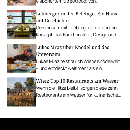
elaboriertem Streetfood. Von
vietnamesischem Bánh Mì über raffinierte
Lohberger in der Belétage: Ein Haus
Tacos bis hin zu syrischer Marktküche.
mit Geschichte
Gemeinsam mit Lohberger entstand ein
Konzept, das Funktionalität, Design und
kulinarisches Handwerk vereint.
Lukas Mraz über Knödel und das
Universum
Lukas Mraz reist durch Wiens Knödelwelt
– und entdeckt weit mehr als ein
Traditionsgericht.
Wien: Top 10 Restaurants am Wasser
Wenn die Hitze bleibt, sorgen diese zehn
Restaurants am Wasser für kulinarische
Erfrischung.