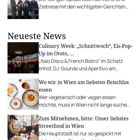
Zeitreise mit den wichtigsten Gerichten
seiner Karriere.
Neueste News
Culinary Week: „Schnittwoch“, Eis-Pop-
Up im Ototo, …
„Italo Disco & French Bistro“ im Schatz
Imhof, DJ-Sounds und Aperitivo am
Rathausplatz, Grillabend im Gasthaus Zur
Wo wir in Wien am liebsten fleischlos
Palme, „Fridays for Furmint“ u. v. m.
essen
Wer vegetarisch oder vegan essen
möchte, muss in Wien nicht lange suchen.
In diesen Betrieben lohnt sich ein Besuch
Zum Mitnehmen, bitte: Unser liebstes
besonders.
Streetfood in Wien
Die Hauptstadt ist nur so gespickt mit