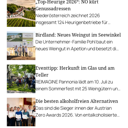
„Top-Heurige 2026“: NÖ kürt
Genussadressen
Niederösterreich zeichnet 2026
insgesamt 124 Heurigenbetriebe für
höchste Qualität und Gastlichkeit aus.
Birdland: Neues Weingut im Seewinkel
Die Unternehmer-Familie Pohl baut ein
neues Weingut in Apetlon und besetzt die
Schlüsselpositionen hochkarätig.
Eventtipp: Herkunft im Glas und am
Teller
REIMAGINE Pannonia lädt am 10. Juli zu
einem Sommerfest mit 25 Weingütern und
authentischer Kulinarik in das Bio-Landgut
Die besten alkoholfreien Alternativen
Esterhazy.
Das sind die Sieger:innen der Austrian
Zero Awards 2026. Von entalkoholisierten
Weinen über Traubensaft und Verjus bis