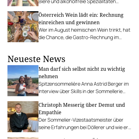
Biere und alkoholfreie Spezialitäten
Gemeinschaft.
präsentiert sich in neuem Look and Feel.
Österreich Wein lädt ein: Rechnung
einreichen und gewinnen
Wer im August heimischen Wein trinkt, hat
die Chance, die Gastro-Rechnung im
Rahmen dieses Gewinnspiels
zurückerstattet zu bekommen.
Neueste News
Man darf sich selbst nicht zu wichtig
nehmen
Spitzensommelière Anna Astrid Berger im
Interview über Skills in der Sommellerie
und wie sie es geschafft hat, bei der
Christoph Messerig über Demut und
Staatsmeisterschaft so cool zu
Empathie
performen.
Der Sommelier-Vizestaatsmeister über
seine Erfahrungen bei Döllerer und wie er
Freude an Wettbewerben gefunden hat.