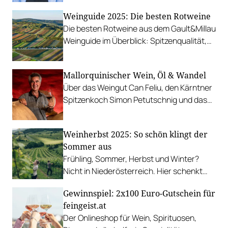
umfassenden Weinkarte überregional
Weinguide 2025: Die besten Rotweine
beliebt.
Die besten Rotweine aus dem Gault&Millau
Weinguide im Überblick: Spitzenqualität,
sorgfältige Auswahl und nachhaltige
Produktion.
Mallorquinischer Wein, Öl & Wandel
Über das Weingut Can Feliu, den Kärntner
Spitzenkoch Simon Petutschnig und das
Ökosystem hinter dem Teller.
Weinherbst 2025: So schön klingt der
Sommer aus
Frühling, Sommer, Herbst und Winter?
Nicht in Niederösterreich. Hier schenkt
man sich seit fast 30 Jahren eine fünfte
Gewinnspiel: 2x100 Euro-Gutschein für
Jahreszeit: den Weinherbst. Er ist
feingeist.at
Einladung und Haltung zugleich – eine
Der Onlineshop für Wein, Spirituosen,
Feier der Ernte, Landschaft und