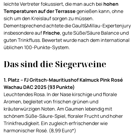
leichte Vertreter fokussiert, die man auch bei
hohen
Temperaturen auf der Terrasse
genießen kann, ohne
sich um den Kreislauf sorgen zu müssen.
Dementsprechend achtete die Gault&Millau-Expertenjury
insbesondere auf
Frische
, gute Süße/Säure Balance und
guten Trinkfluss. Bewertet wurde nach dem international
üblichen 100-Punkte-System.
Das sind die Siegerweine
1. Platz – FJ Gritsch-Mauritiushof Kalmuck Pink Rosé
Wachau DAC 2025 (93 Punkte)
Leuchtendes Rosa. In der Nase kirschige und florale
Aromen, begleitet von frischen grünen und
kräuterwürzigen Noten. Am Gaumen lebendig mit
schönem Süße-Säure-Spiel, floraler Frucht und hoher
Trinkfreudigkeit. Ein zugleich erfrischender wie
harmonischer Rosé. (8,99 Euro*)