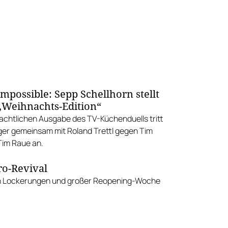
mpossible: Sepp Schellhorn stellt
 „Weihnachts-Edition“
nachtlichen Ausgabe des TV-Küchenduells tritt
ger gemeinsam mit Roland Trettl gegen Tim
Tim Raue an.
ro-Revival
en Lockerungen und großer Reopening-Woche