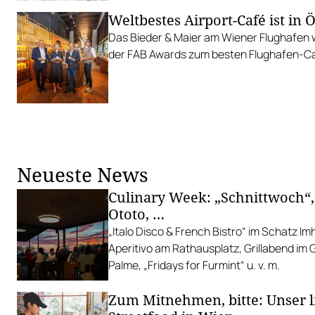
Weltbestes Airport-Café ist in 
Das Bieder & Maier am Wiener Flughafen 
der FAB Awards zum besten Flughafen-Ca
Neueste News
Culinary Week: „Schnittwoch“,
Ototo, …
„Italo Disco & French Bistro“ im Schatz I
Aperitivo am Rathausplatz, Grillabend im
Palme, „Fridays for Furmint“ u. v. m.
Zum Mitnehmen, bitte: Unser l