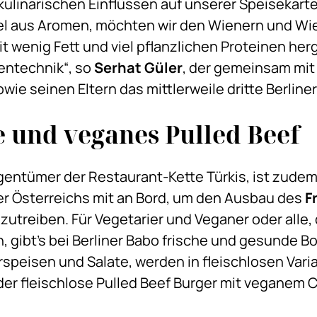
linarischen Einflüssen auf unserer Speisekarte
el aus Aromen, möchten wir den Wienern und Wi
mit wenig Fett und viel pflanzlichen Proteinen h
Gentechnik“, so
Serhat Güler
, der gemeinsam mit
sowie seinen Eltern das mittlerweile dritte Berline
 und veganes Pulled Beef
igentümer der Restaurant-Kette Türkis, ist zude
er Österreichs mit an Bord, um den Ausbau des
F
treiben. Für Vegetarier und Veganer oder alle, d
 gibt’s bei Berliner Babo frische und gesunde Bo
orspeisen und Salate, werden in fleischlosen Var
st der fleischlose Pulled Beef Burger mit vegane