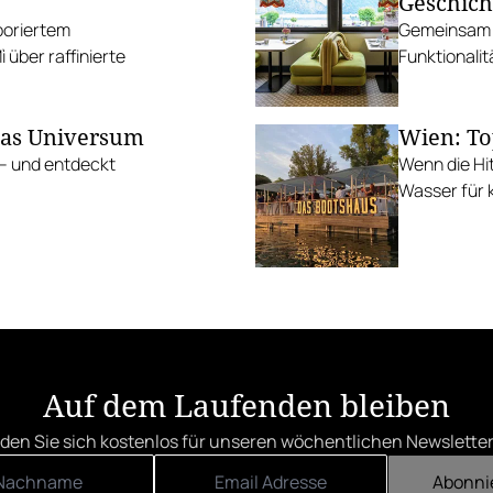
Geschich
aboriertem
Gemeinsam m
über raffinierte
Funktionalit
das Universum
Wien: To
 – und entdeckt
Wenn die Hi
Wasser für k
Auf dem Laufenden bleiben
den Sie sich kostenlos für unseren wöchentlichen Newsletter
Abonni