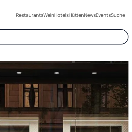
Restaurants
Wein
Hotels
Hütten
News
Events
Suche