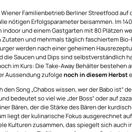
iener Familienbetrieb Berliner Streetfood auf de
alle nötigen Erfolgsparameter beisammen. Im 14
en indoor und einem Gastgarten mit 80 Plätzen w
 Zutaten und mehrmals täglich faschiertem Bio-
 Burger werden nach einer geheimen Hausrezeptur
 die Saucen und Dips sind selbstverständlich 
och im Kurs: Die Take-Away Behälter bestehen a
einer Aussendung zufolge
noch in diesem Herbst
e
ch den Song „Chabos wissen, wer der Babo ist“ 
d bedeutet so viel wie „der Boss“ oder auf zazais
iner Bären, der die Stärke des Bären der kurdisc
um liegt der kulinarische Fokus ausgerechnet auf
le Kulturen zusammen, das spiegelt sich auch i