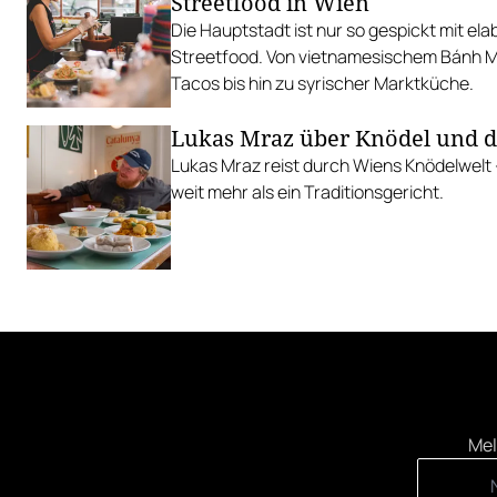
Streetfood in Wien
Die Hauptstadt ist nur so gespickt mit el
Streetfood. Von vietnamesischem Bánh Mì 
Tacos bis hin zu syrischer Marktküche.
Lukas Mraz über Knödel und 
Lukas Mraz reist durch Wiens Knödelwelt
weit mehr als ein Traditionsgericht.
Mel