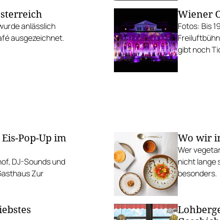
Österreich
Wiener O
wurde anlässlich
Fotos: Bis 1
fé ausgezeichnet.
Freiluftbüh
gibt noch Ti
 Eis-Pop-Up im
Wo wir i
Wer vegetar
mhof, DJ-Sounds und
nicht lange 
 Gasthaus Zur
besonders.
iebstes
Lohberge