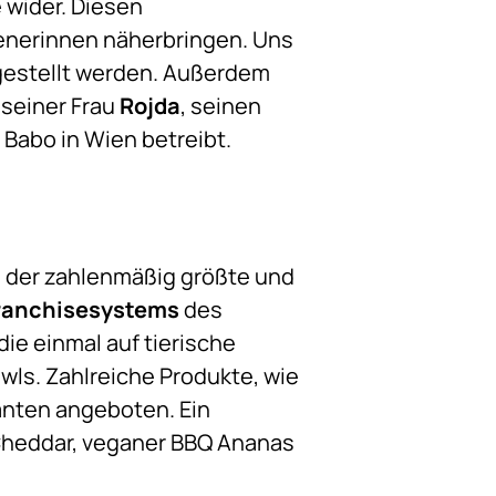
 wider. Diesen
enerinnen näherbringen. Uns
ergestellt werden. Außerdem
 seiner Frau
Rojda
, seinen
r Babo in Wien betreibt.
m der zahlenmäßig größte und
ranchisesystems
des
ie einmal auf tierische
wls. Zahlreiche Produkte, wie
ianten angeboten. Ein
m Cheddar, veganer BBQ Ananas