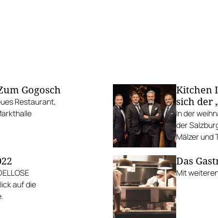
t Zum Gogosch
Kitchen I
sich der
eues Restaurant,
arkthalle
In der weih
der Salzbur
Mälzer und 
022
Das Gast
ADELLOSE
Mit weiter
ck auf die
.