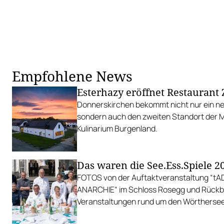
Empfohlene News
Esterhazy eröffnet Restauran
Donnerskirchen bekommt nicht nur ein n
sondern auch den zweiten Standort der M
Kulinarium Burgenland.
Das waren die See.Ess.Spiele 2
FOTOS von der Auftaktveranstaltung “t
ANARCHIE“ im Schloss Rosegg und Rückbli
Veranstaltungen rund um den Wörthersee