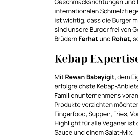
Geschmacksrichtungen und ku
internationalen Schmelztieg
ist wichtig, dass die Burger 
sind unsere Burger frei von 
Brüdern
Ferhat
und
Rohat
, 
Kebap Expertise
Mit
Rewan Babayigit
, dem E
erfolgreichste Kebap-Anbiet
Familienunternehmens voranzu
Produkte verzichten möchten,
Fingerfood, Suppen, Fries, V
Highlight für alle Veganer i
Sauce und einem Salat-Mix.