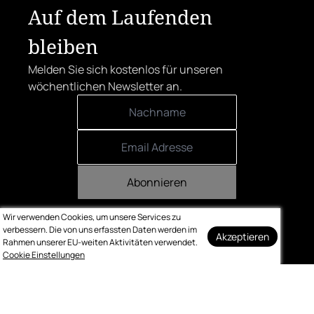
Auf dem Laufenden
bleiben
Melden Sie sich kostenlos für unseren
wöchentlichen Newsletter an.
Abonnieren
Wir verwenden Cookies, um unsere Services zu
verbessern. Die von uns erfassten Daten werden im
Akzeptieren
Rahmen unserer EU-weiten Aktivitäten verwendet.
Cookie Einstellungen
Kontakt
Impressum
Datenschutz
Bewertung
Logo-Downloads
© Gault & Millau
Made with ❤️ by bitcraft