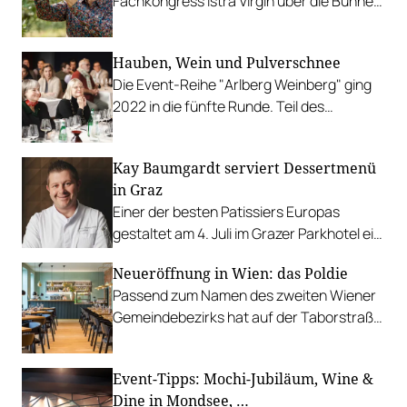
Fachkongress Istra Virgin über die Bühne:
gefeiert wurde auch der aktuelle Olivenöl-
Jahrgang 2023.
Hauben, Wein und Pulverschnee
Die Event-Reihe "Arlberg Weinberg" ging
2022 in die fünfte Runde. Teil des
exklusiven Programms: Der Best Bottle
Award.
Kay Baumgardt serviert Dessertmenü
in Graz
Einer der besten Patissiers Europas
gestaltet am 4. Juli im Grazer Parkhotel ein
Dessertmenü, das die moderne
Neueröffnung in Wien: das Poldie
Vielseitigkeit der Patisserie aufzeigt.
Passend zum Namen des zweiten Wiener
Gemeindebezirks hat auf der Taborstraße
die Brasserie „Poldie“ aufgemacht. Das
Lokal soll mit französischer Küche inklusive
Event-Tipps: Mochi-Jubiläum, Wine &
Wiener Twist seine Besucherinnen und
Dine in Mondsee, …
Besucher überzeugen.