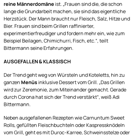
reine Männerdomäne
ist. „Frauen sind die, die schon
lange die Grundarbeit machen, sie sind das eigentliche
Herzstück. Der Mann braucht nur Fleisch, Salz, Hitze und
Bier. Frauen sind beim Grillen raffinierter,
experimentierfreudiger und fordern mehr ein, wie zum
Beispiel Beilagen, Chimichurri, Fisch, etc.“, teilt
Bittermann seine Erfahrungen.
AUSGEFALLEN & KLASSISCH
Der Trend geht weg von Würsteln und Koteletts, hin zu
ganzen
Menüs
inklusive Dessert vom Grill. „Das Grillen
wird zur Zeremonie, zum Miteinander gemacht. Gerade
durch Corona hat sich der Trend verstärkt“, weiß Adi
Bittermann.
Neben ausgefallenen Rezepten wie Carnuntum Sweet
Rolls, gefüllten Fleischbuchteln oder Kaspressknödeln
vom Grill, geht es mit Duroc-Karree, Schweinsstelze oder