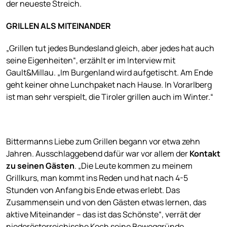
der neueste Streich.
GRILLEN ALS MITEINANDER
„Grillen tut jedes Bundesland gleich, aber jedes hat auch
seine Eigenheiten“, erzählt er im Interview mit
Gault&Millau. „Im Burgenland wird aufgetischt. Am Ende
geht keiner ohne Lunchpaket nach Hause. In Vorarlberg
ist man sehr verspielt, die Tiroler grillen auch im Winter.“
Bittermanns Liebe zum Grillen begann vor etwa zehn
Jahren. Ausschlaggebend dafür war vor allem der
Kontakt
zu seinen Gästen
. „Die Leute kommen zu meinem
Grillkurs, man kommt ins Reden und hat nach 4-5
Stunden von Anfang bis Ende etwas erlebt. Das
Zusammensein und von den Gästen etwas lernen, das
aktive Miteinander – das ist das Schönste“, verrät der
niederösterreichische Koch seine Beweggründe.