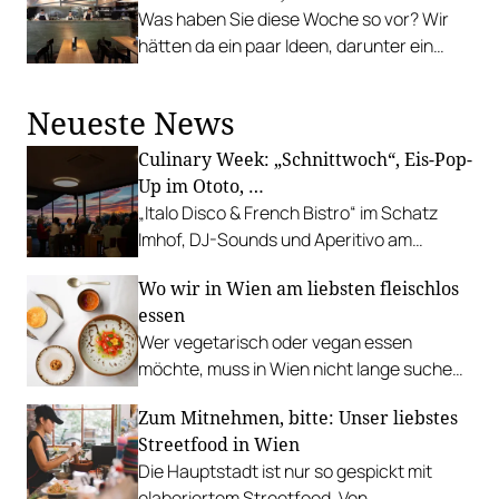
Was haben Sie diese Woche so vor? Wir
hätten da ein paar Ideen, darunter ein
Winzer-Dinner in Mondsee, Mochi-
Geburtstag und Sautanz in der R&Bar mit
Neueste News
Weinbegleitung.
Culinary Week: „Schnittwoch“, Eis-Pop-
Up im Ototo, …
„Italo Disco & French Bistro“ im Schatz
Imhof, DJ-Sounds und Aperitivo am
Rathausplatz, Grillabend im Gasthaus Zur
Wo wir in Wien am liebsten fleischlos
Palme, „Fridays for Furmint“ u. v. m.
essen
Wer vegetarisch oder vegan essen
möchte, muss in Wien nicht lange suchen.
In diesen Betrieben lohnt sich ein Besuch
Zum Mitnehmen, bitte: Unser liebstes
besonders.
Streetfood in Wien
Die Hauptstadt ist nur so gespickt mit
elaboriertem Streetfood. Von