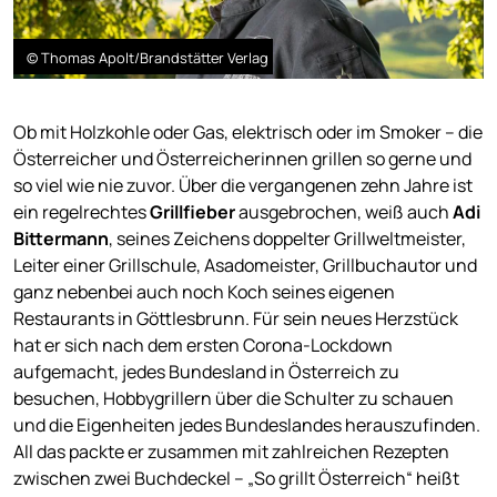
© Thomas Apolt/Brandstätter Verlag
Ob mit Holzkohle oder Gas, elektrisch oder im Smoker – die
Österreicher und Österreicherinnen grillen so gerne und
so viel wie nie zuvor. Über die vergangenen zehn Jahre ist
ein regelrechtes
Grillfieber
ausgebrochen, weiß auch
Adi
Bittermann
, seines Zeichens doppelter Grillweltmeister,
Leiter einer Grillschule, Asadomeister, Grillbuchautor und
ganz nebenbei auch noch Koch seines eigenen
Restaurants in Göttlesbrunn. Für sein neues Herzstück
hat er sich nach dem ersten Corona-Lockdown
aufgemacht, jedes Bundesland in Österreich zu
besuchen, Hobbygrillern über die Schulter zu schauen
und die Eigenheiten jedes Bundeslandes herauszufinden.
All das packte er zusammen mit zahlreichen Rezepten
zwischen zwei Buchdeckel – „So grillt Österreich“ heißt