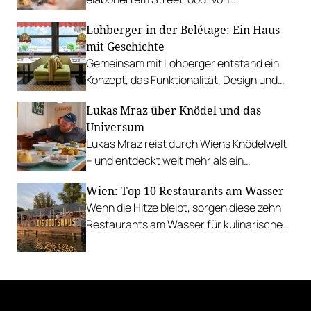
vietnamesischem Bánh Mì über raffinierte
Lohberger in der Belétage: Ein Haus
Tacos bis hin zu syrischer Marktküche.
mit Geschichte
Gemeinsam mit Lohberger entstand ein
Konzept, das Funktionalität, Design und
kulinarisches Handwerk vereint.
Lukas Mraz über Knödel und das
Universum
Lukas Mraz reist durch Wiens Knödelwelt
– und entdeckt weit mehr als ein
Traditionsgericht.
Wien: Top 10 Restaurants am Wasser
Wenn die Hitze bleibt, sorgen diese zehn
Restaurants am Wasser für kulinarische
Erfrischung.