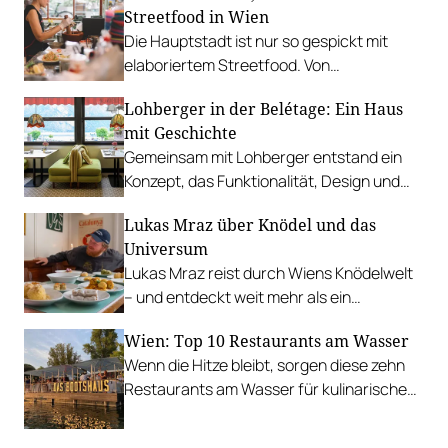
Streetfood in Wien
Die Hauptstadt ist nur so gespickt mit
elaboriertem Streetfood. Von
vietnamesischem Bánh Mì über raffinierte
Lohberger in der Belétage: Ein Haus
Tacos bis hin zu syrischer Marktküche.
mit Geschichte
Gemeinsam mit Lohberger entstand ein
Konzept, das Funktionalität, Design und
kulinarisches Handwerk vereint.
Lukas Mraz über Knödel und das
Universum
Lukas Mraz reist durch Wiens Knödelwelt
– und entdeckt weit mehr als ein
Traditionsgericht.
Wien: Top 10 Restaurants am Wasser
Wenn die Hitze bleibt, sorgen diese zehn
Restaurants am Wasser für kulinarische
Erfrischung.