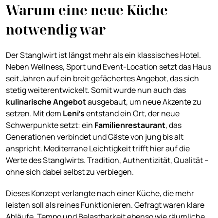
Warum eine neue Küche
notwendig war
Der Stanglwirt ist längst mehr als ein klassisches Hotel.
Neben Wellness, Sport und Event-Location setzt das Haus
seit Jahren auf ein breit gefächertes Angebot, das sich
stetig weiterentwickelt. Somit wurde nun auch das
kulinarische Angebot
ausgebaut, um neue Akzente zu
setzen. Mit dem
Leni’s
entstand ein Ort, der neue
Schwerpunkte setzt: ein
Familienrestaurant
, das
Generationen verbindet und Gäste von jung bis alt
anspricht. Mediterrane Leichtigkeit trifft hier auf die
Werte des Stanglwirts. Tradition, Authentizität, Qualität –
ohne sich dabei selbst zu verbiegen.
Dieses Konzept verlangte nach einer Küche, die mehr
leisten soll als reines Funktionieren. Gefragt waren klare
Abläufe, Tempo und Belastbarkeit ebenso wie räumliche