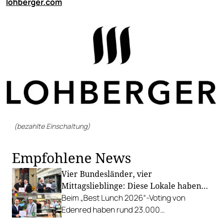
lohberger.com
(bezahlte Einschaltung)
Empfohlene News
Vier Bundesländer, vier
Mittagslieblinge: Diese Lokale haben
im Osten überzeugt
Beim „Best Lunch 2026“-Voting von
Edenred haben rund 23.000
Österreicher:innen abgestimmt – und im