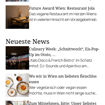
Malts nach dem Motto vom Feld in die
Future Award Wien: Restaurant Jola
Flasche.
Das vegane Restaurant im Herzen Wiens
ist in vielerlei Hinsicht ein Vorzeigebetrieb.
Neueste News
Culinary Week: „Schnittwoch“, Eis-Pop-
Up im Ototo, …
„Italo Disco & French Bistro“ im Schatz
Imhof, DJ-Sounds und Aperitivo am
Rathausplatz, Grillabend im Gasthaus Zur
Wo wir in Wien am liebsten fleischlos
Palme, „Fridays for Furmint“ u. v. m.
essen
Wer vegetarisch oder vegan essen
möchte, muss in Wien nicht lange suchen.
In diesen Betrieben lohnt sich ein Besuch
Zum Mitnehmen, bitte: Unser liebstes
besonders.