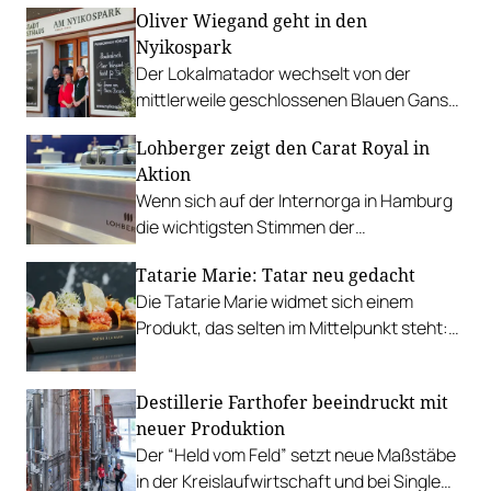
Oliver Wiegand geht in den
Burgenland, der Steiermark, Kärnten und
Nyikospark
Niederösterreich vier klare Favoriten
Der Lokalmatador wechselt von der
gekürt.
mittlerweile geschlossenen Blauen Gans
zu Fritz Tösch nach Neusiedl am See.
Lohberger zeigt den Carat Royal in
Aktion
Wenn sich auf der Internorga in Hamburg
die wichtigsten Stimmen der
Gastronomiebranche begegnen, gehört
Tatarie Marie: Tatar neu gedacht
ein Name seit Jahren selbstverständlich
Die Tatarie Marie widmet sich einem
dazu: Lohberger.
Produkt, das selten im Mittelpunkt steht:
Tatar – präzise zubereitet und vielfältig
interpretiert.
Destillerie Farthofer beeindruckt mit
neuer Produktion
Der “Held vom Feld” setzt neue Maßstäbe
in der Kreislaufwirtschaft und bei Single