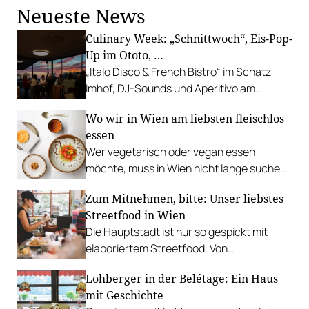
Hauben gekrönt.
Neueste News
Culinary Week: „Schnittwoch“, Eis-Pop-
Up im Ototo, …
„Italo Disco & French Bistro“ im Schatz
Imhof, DJ-Sounds und Aperitivo am
Rathausplatz, Grillabend im Gasthaus Zur
Wo wir in Wien am liebsten fleischlos
Palme, „Fridays for Furmint“ u. v. m.
essen
Wer vegetarisch oder vegan essen
möchte, muss in Wien nicht lange suchen.
In diesen Betrieben lohnt sich ein Besuch
Zum Mitnehmen, bitte: Unser liebstes
besonders.
Streetfood in Wien
Die Hauptstadt ist nur so gespickt mit
elaboriertem Streetfood. Von
vietnamesischem Bánh Mì über raffinierte
Lohberger in der Belétage: Ein Haus
Tacos bis hin zu syrischer Marktküche.
mit Geschichte