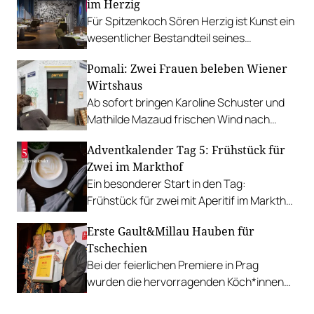
im Herzig
Für Spitzenkoch Sören Herzig ist Kunst ein
wesentlicher Bestandteil seines
Restaurants, sowohl bei den Gerichten als
Pomali: Zwei Frauen beleben Wiener
auch beim Interieur.
Wirtshaus
Ab sofort bringen Karoline Schuster und
Mathilde Mazaud frischen Wind nach
Rudolfsheim-Fünfhaus.
Adventkalender Tag 5: Frühstück für
Zwei im Markthof
Ein besonderer Start in den Tag:
Frühstück für zwei mit Aperitif im Markthof
im Wienerwald – wo Regionalität auf
Erste Gault&Millau Hauben für
Genuss trifft.
Tschechien
Bei der feierlichen Premiere in Prag
wurden die hervorragenden Köch*innen
gefeiert, Jan Knedla wurde sogar mit vier