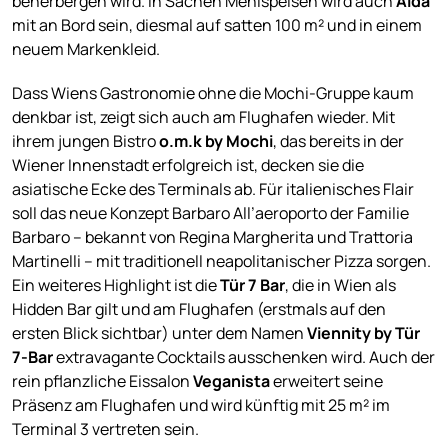
beherbergen wird. In Sachen Mehlspeisen wird auch
Aida
mit an Bord sein, diesmal auf satten 100 m² und in einem
neuem Markenkleid.
Dass Wiens Gastronomie ohne die Mochi-Gruppe kaum
denkbar ist, zeigt sich auch am Flughafen wieder. Mit
ihrem jungen Bistro
o.m.k by Mochi
, das bereits in der
Wiener Innenstadt erfolgreich ist, decken sie die
asiatische Ecke des Terminals ab. Für italienisches Flair
soll das neue Konzept Barbaro All’aeroporto der Familie
Barbaro – bekannt von Regina Margherita und Trattoria
Martinelli – mit traditionell neapolitanischer Pizza sorgen.
Ein weiteres Highlight ist die
Tür 7 Bar
, die in Wien als
Hidden Bar gilt und am Flughafen (erstmals auf den
ersten Blick sichtbar) unter dem Namen
Viennity by Tür
7-Bar
extravagante Cocktails ausschenken wird. Auch der
rein pflanzliche Eissalon
Veganista
erweitert seine
Präsenz am Flughafen und wird künftig mit 25 m² im
Terminal 3 vertreten sein.