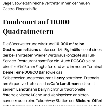
Jäger
, sowie zahlreiche Vertreter:innen der neuen
Gastro-Flaggschiffe.
Foodcourt auf 10.000
Quadratmetern
Die Süderweiterung wird rund
10.000 m² reine
Gastronomiefläche
umfassen. Mit
Figlmüller
zieht eines
der bekanntesten Wiener Wirtshauskonzepte als Full-
Service-Restaurant samt Bar ein. Auch
DO&CO
bleibt
eine fixe Größe am Flughafen und wird im neuen Terminal
Demel
, eine
DO&CO Bar
sowie das
Selbstbedienungsrestaurant
Henry
betreiben. Erstmals
am Airport vertreten ist das
Café Landtmann
, das mit
seinem
Landtmann Daily
nicht nur traditionelle
österreichische Küche und Mehlspeisen anbieten-
sondern auch eine Take-Away Station der
Bäckerei Öfferl