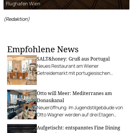
Flughafen Wien
(Redaktion)
Empfohlene News
SALT&honey: Gruß aus Portugal
Neues Restaurant am Wiener
Getreidemarkt mit portugiesischen
Exportschlagern wie Sardinen, Bacalhau,
Portwein und vielem mehr.
Otto will Meer: Mediterranes am
Donaukanal
Neueröffnung: Im Jugendstilgebäude von
Otto Wagner werden auf drei Etagen
Tapas, Meeresfrüchte, frische Fische und
Aufgetischt: entspanntes Fine Dining
mehr serviert.