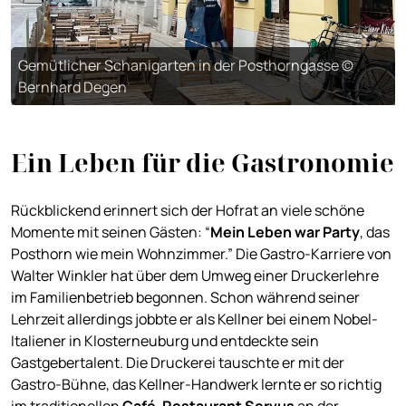
Gemütlicher Schanigarten in der Posthorngasse ©
Bernhard Degen
Ein Leben für die Gastronomie
Rückblickend erinnert sich der Hofrat an viele schöne
Momente mit seinen Gästen: “
Mein Leben war Party
, das
Posthorn wie mein Wohnzimmer.” Die Gastro-Karriere von
Walter Winkler hat über dem Umweg einer Druckerlehre
im Familienbetrieb begonnen. Schon während seiner
Lehrzeit allerdings jobbte er als Kellner bei einem Nobel-
Italiener in Klosterneuburg und entdeckte sein
Gastgebertalent. Die Druckerei tauschte er mit der
Gastro-Bühne, das Kellner-Handwerk lernte er so richtig
im traditionellen
Café-Restaurant Servus
an der