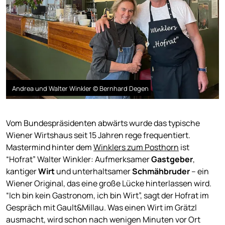
Andrea und Walter Winkler © Bernhard Degen
Vom Bundespräsidenten abwärts wurde das typische
Wiener Wirtshaus seit 15 Jahren rege frequentiert.
Mastermind hinter dem
Winklers zum Posthorn
ist
“Hofrat” Walter Winkler: Aufmerksamer
Gastgeber
,
kantiger
Wirt
und unterhaltsamer
Schmähbruder
– ein
Wiener Original, das eine große Lücke hinterlassen wird.
“Ich bin kein Gastronom, ich bin Wirt”, sagt der Hofrat im
Gespräch mit Gault&Millau. Was einen Wirt im Grätzl
ausmacht, wird schon nach wenigen Minuten vor Ort