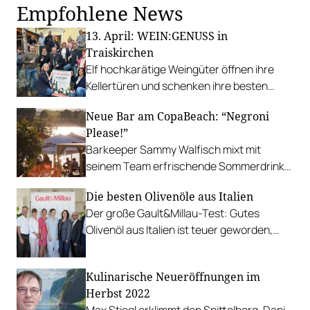
Empfohlene News
13. April: WEIN:GENUSS in
Traiskirchen
Elf hochkarätige Weingüter öffnen ihre
Kellertüren und schenken ihre besten
Tropfen aus. Kulinarische Köstlichkeiten
Neue Bar am CopaBeach: “Negroni
dürfen nicht fehlen.
Please!”
Barkeeper Sammy Walfisch mixt mit
seinem Team erfrischende Sommerdrinks
und verköstigt mit Sauerteig-Pinsa.
Die besten Olivenöle aus Italien
Der große Gault&Millau-Test: Gutes
Olivenöl aus Italien ist teuer geworden,
viele Produkte sind aber ihren Preis wert.
Kulinarische Neueröffnungen im
Herbst 2022
Max Stiegl erklimmt den Spittelberg, Dani