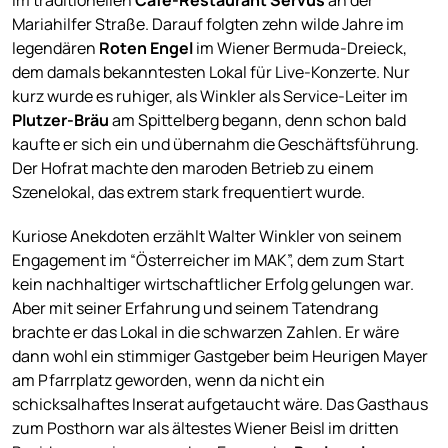
Mariahilfer Straße. Darauf folgten zehn wilde Jahre im
legendären
Roten Engel
im Wiener Bermuda-Dreieck,
dem damals bekanntesten Lokal für Live-Konzerte. Nur
kurz wurde es ruhiger, als Winkler als Service-Leiter im
Plutzer-Bräu
am Spittelberg begann, denn schon bald
kaufte er sich ein und übernahm die Geschäftsführung.
Der Hofrat machte den maroden Betrieb zu einem
Szenelokal, das extrem stark frequentiert wurde.
Kuriose Anekdoten erzählt Walter Winkler von seinem
Engagement im “Österreicher im MAK”, dem zum Start
kein nachhaltiger wirtschaftlicher Erfolg gelungen war.
Aber mit seiner Erfahrung und seinem Tatendrang
brachte er das Lokal in die schwarzen Zahlen. Er wäre
dann wohl ein stimmiger Gastgeber beim Heurigen Mayer
am Pfarrplatz geworden, wenn da nicht ein
schicksalhaftes Inserat aufgetaucht wäre. Das Gasthaus
zum Posthorn war als ältestes Wiener Beisl im dritten