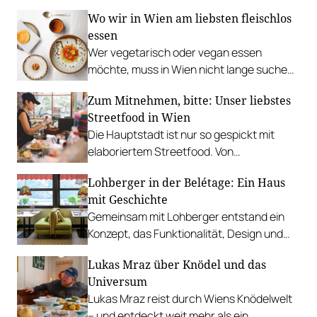
Rathausplatz, Grillabend im Gasthaus Zur
Wo wir in Wien am liebsten fleischlos
Palme, „Fridays for Furmint“ u. v. m.
essen
Wer vegetarisch oder vegan essen
möchte, muss in Wien nicht lange suchen.
In diesen Betrieben lohnt sich ein Besuch
Zum Mitnehmen, bitte: Unser liebstes
besonders.
Streetfood in Wien
Die Hauptstadt ist nur so gespickt mit
elaboriertem Streetfood. Von
vietnamesischem Bánh Mì über raffinierte
Lohberger in der Belétage: Ein Haus
Tacos bis hin zu syrischer Marktküche.
mit Geschichte
Gemeinsam mit Lohberger entstand ein
Konzept, das Funktionalität, Design und
kulinarisches Handwerk vereint.
Lukas Mraz über Knödel und das
Universum
Lukas Mraz reist durch Wiens Knödelwelt
– und entdeckt weit mehr als ein