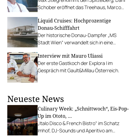
Schober eröffnet das Treehaus, Marco
Simonis lanciert ein neues Projekt in der
Liquid Cruises: Hochprozentige
Wiener City, Kevin Micheli startet das
Donau-Schifffahrt
Hayakan im O11... Ein Überblick.
Der historische Donau-Dampfer „MS
Stadt Wien“ verwandelt sich in eine
schwimmende Cocktailbar und legt von
Interview mit Mauro Uliassi
Wien Richtung Wachau ab.
Der erste Gastkoch der Explora I im
Gespräch mit Gault&Millau Österreich.
Neueste News
Culinary Week: „Schnittwoch“, Eis-Pop-
Up im Ototo, …
„Italo Disco & French Bistro“ im Schatz
Imhof, DJ-Sounds und Aperitivo am