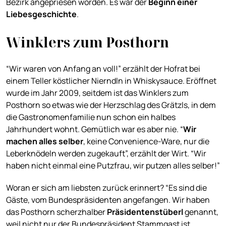
Bezirk angepriesen worden. Es war der
Beginn einer
Liebesgeschichte
.
Winklers zum Posthorn
“Wir waren von Anfang an voll!” erzählt der Hofrat bei
einem Teller köstlicher Nierndln in Whiskysauce. Eröffnet
wurde im Jahr 2009, seitdem ist das Winklers zum
Posthorn so etwas wie der Herzschlag des Grätzls, in dem
die Gastronomenfamilie nun schon ein halbes
Jahrhundert wohnt. Gemütlich war es aber nie. “
Wir
machen alles selber
, keine Convenience-Ware, nur die
Leberknödeln werden zugekauft”, erzählt der Wirt. “Wir
haben nicht einmal eine Putzfrau, wir putzen alles selber!”
Woran er sich am liebsten zurück erinnert? “Es sind die
Gäste, vom Bundespräsidenten angefangen. Wir haben
das Posthorn scherzhalber
Präsidentenstüberl
genannt,
weil nicht nur der Bundespräsident Stammgast ist,