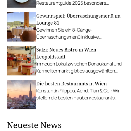
Restaurantguide 2025 besonders
beeindruckt.
Gewinnspiel: Überraschungsmenü im
Lounge 81
Gewinnen Sie ein 8-Gänge-
Überraschungsmenü inklusive
Weinbegleitung für zwei Personen im
Salzi: Neues Bistro in Wien
Restaurant Lounge 81 in der
Leopoldstadt
Südoststeiermark!
Im neuen Lokal zwischen Donaukanal und
Karmelitermarkt gibt es ausgewählten
Kaffee, Tee, Fermentiertes und
Die besten Restaurants in Wien
pflanzenbasierte Küche.
Konstantin Filippou, Aend, Tian & Co.: Wir
stellen die besten Haubenrestaurants
Wiens vor.
Neueste News