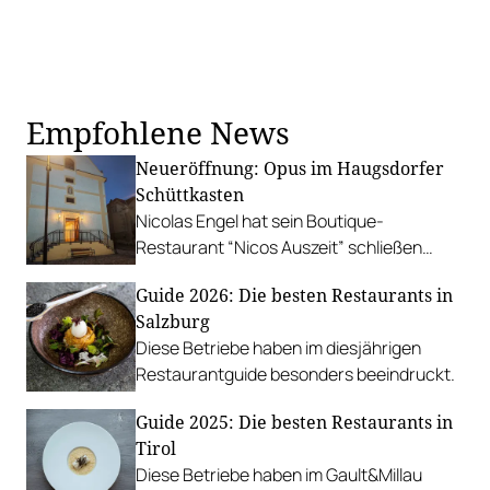
Empfohlene News
Neueröffnung: Opus im Haugsdorfer
Schüttkasten
Nicolas Engel hat sein Boutique-
Restaurant “Nicos Auszeit” schließen
müssen, stattdessen aber eine Traum-
Guide 2026: Die besten Restaurants in
Location gefunden.
Salzburg
Diese Betriebe haben im diesjährigen
Restaurantguide besonders beeindruckt.
Guide 2025: Die besten Restaurants in
Tirol
Diese Betriebe haben im Gault&Millau