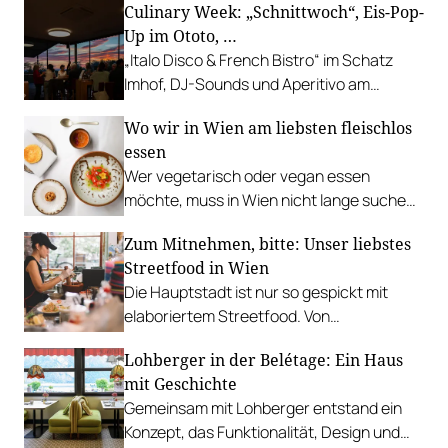
Culinary Week: „Schnittwoch“, Eis-Pop-
Up im Ototo, …
„Italo Disco & French Bistro“ im Schatz
Imhof, DJ-Sounds und Aperitivo am
Rathausplatz, Grillabend im Gasthaus Zur
Wo wir in Wien am liebsten fleischlos
Palme, „Fridays for Furmint“ u. v. m.
essen
Wer vegetarisch oder vegan essen
möchte, muss in Wien nicht lange suchen.
In diesen Betrieben lohnt sich ein Besuch
Zum Mitnehmen, bitte: Unser liebstes
besonders.
Streetfood in Wien
Die Hauptstadt ist nur so gespickt mit
elaboriertem Streetfood. Von
vietnamesischem Bánh Mì über raffinierte
Lohberger in der Belétage: Ein Haus
Tacos bis hin zu syrischer Marktküche.
mit Geschichte
Gemeinsam mit Lohberger entstand ein
Konzept, das Funktionalität, Design und