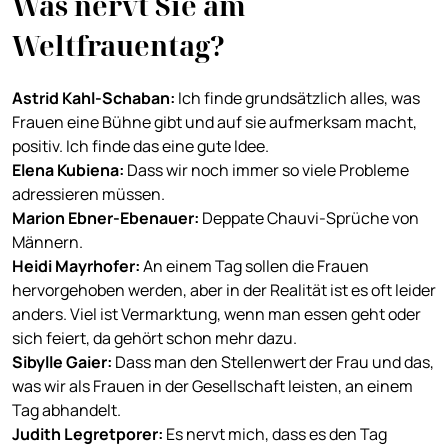
Was nervt Sie am
Weltfrauentag?
Astrid Kahl-Schaban
:
Ich finde grundsätzlich alles, was
Frauen eine Bühne gibt und auf sie aufmerksam macht,
positiv. Ich finde das eine gute Idee.
Elena Kubiena:
Dass wir noch immer so viele Probleme
adressieren müssen.
Marion Ebner-Ebenauer
:
Deppate Chauvi-Sprüche von
Männern.
Heidi Mayrhofer
:
An einem Tag sollen die Frauen
hervorgehoben werden, aber in der Realität ist es oft leider
anders. Viel ist Vermarktung, wenn man essen geht oder
sich feiert, da gehört schon mehr dazu.
Sibylle Gaier
:
Dass man den Stellenwert der Frau und das,
was wir als Frauen in der Gesellschaft leisten, an einem
Tag abhandelt.
Judith Legretporer
:
Es nervt mich, dass es den Tag