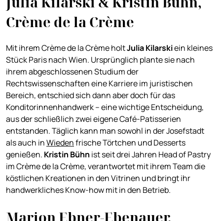
Julia Kilarski & Kristin Bühn,
Crème de la Crème
Mit ihrem Crème de la Crème holt
Julia Kilarski
ein kleines
Stück Paris nach Wien. Ursprünglich plante sie nach
ihrem abgeschlossenen Studium der
Rechtswissenschaften eine Karriere im juristischen
Bereich, entschied sich dann aber doch für das
Konditorinnenhandwerk – eine wichtige Entscheidung,
aus der schließlich zwei eigene Café-Patisserien
entstanden. Täglich kann man sowohl in der Josefstadt
als auch in
Wieden
frische Törtchen und Desserts
genießen.
Kristin Bühn
ist seit drei Jahren Head of Pastry
im Crème de la Crème, verantwortet mit ihrem Team die
köstlichen Kreationen in den Vitrinen und bringt ihr
handwerkliches Know-how mit in den Betrieb.
Marion Ebner-Ebenauer,