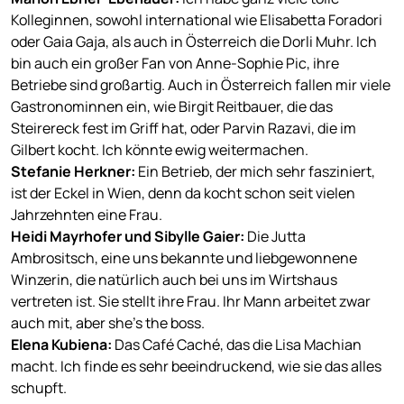
Kolleginnen, sowohl international wie Elisabetta Foradori
oder Gaia Gaja, als auch in Österreich die Dorli Muhr. Ich
bin auch ein großer Fan von Anne-Sophie Pic, ihre
Betriebe sind großartig. Auch in Österreich fallen mir viele
Gastronominnen ein, wie Birgit Reitbauer, die das
Steirereck fest im Griff hat, oder Parvin Razavi, die im
Gilbert kocht. Ich könnte ewig weitermachen.
Stefanie Herkner
:
Ein Betrieb, der mich sehr fasziniert,
ist der Eckel in Wien, denn da kocht schon seit vielen
Jahrzehnten eine Frau.
Heidi Mayrhofer und Sibylle Gaier
:
Die Jutta
Ambrositsch, eine uns bekannte und liebgewonnene
Winzerin, die natürlich auch bei uns im Wirtshaus
vertreten ist. Sie stellt ihre Frau. Ihr Mann arbeitet zwar
auch mit, aber she’s the boss.
Elena Kubiena
:
Das Café Caché, das die Lisa Machian
macht. Ich finde es sehr beeindruckend, wie sie das alles
schupft.