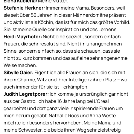
Elena Kubiena:
Meine Mutter.
Ste
fanie Herkne
r:
Immer meine Mama. Besonders, weil
sie seit über 50 Jahren in dieser Männerdomäne präsent
und aktiv ist als Köchin, das ist für mich das größte Vorbild.
Sie ist meine Quelle der Inspiration und des Lernens.
Heidi Mayrhofer
:
Nicht eine speziell, sondern einfach
Frauen, die sehr resolut sind. Nicht im unangenehmen
Sinne, sondern einfach so, dass sie schauen, dass sie
nicht zu kurz kommen und das auf eine sehr angenehme
Weise machen.
Sibylle Gaie
r:
Eigentlich alle Frauen an sich, die sich mit
ihrem Charme, Witz und ihrer Intelligenz ihren Platz – wo
auch immer der für sie ist – erkämpfen.
Judith Legretporer
:
Ich komme ja ursprünglich gar nicht
aus der Gastro. Ich habe 16 Jahre lang bei L’Oreal
gearbeitet und dort ganz viele inspirierende Frauen um
mich herum gehabt. Nathalie Roos und Anna Weste
möchte ich besonders hervorheben. Meine Mama und
meine Schwester, die beide ihren Weg sehr zielstrebig