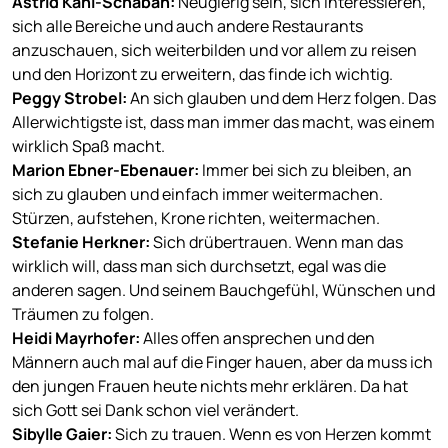
Astrid Kahl-Schaban
:
Neugierig sein, sich interessieren,
sich alle Bereiche und auch andere Restaurants
anzuschauen, sich weiterbilden und vor allem zu reisen
und den Horizont zu erweitern, das finde ich wichtig.
Peggy Strobel
:
An sich glauben und dem Herz folgen. Das
Allerwichtigste ist, dass man immer das macht, was einem
wirklich Spaß macht.
Marion Ebner-Ebenauer
:
Immer bei sich zu bleiben, an
sich zu glauben und einfach immer weitermachen.
Stürzen, aufstehen, Krone richten, weitermachen.
Stefanie Herkner
:
Sich drübertrauen. Wenn man das
wirklich will, dass man sich durchsetzt, egal was die
anderen sagen. Und seinem Bauchgefühl, Wünschen und
Träumen zu folgen.
Heidi Mayrhofer
:
Alles offen ansprechen und den
Männern auch mal auf die Finger hauen, aber da muss ich
den jungen Frauen heute nichts mehr erklären. Da hat
sich Gott sei Dank schon viel verändert.
Sibylle Gaier
:
Sich zu trauen. Wenn es von Herzen kommt