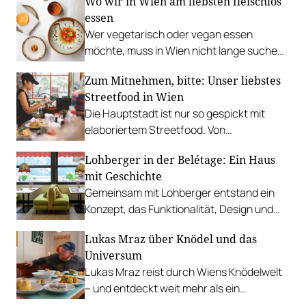
Wo wir in Wien am liebsten fleischlos
Palme, „Fridays for Furmint“ u. v. m.
essen
Wer vegetarisch oder vegan essen
möchte, muss in Wien nicht lange suchen.
In diesen Betrieben lohnt sich ein Besuch
Zum Mitnehmen, bitte: Unser liebstes
besonders.
Streetfood in Wien
Die Hauptstadt ist nur so gespickt mit
elaboriertem Streetfood. Von
vietnamesischem Bánh Mì über raffinierte
Lohberger in der Belétage: Ein Haus
Tacos bis hin zu syrischer Marktküche.
mit Geschichte
Gemeinsam mit Lohberger entstand ein
Konzept, das Funktionalität, Design und
kulinarisches Handwerk vereint.
Lukas Mraz über Knödel und das
Universum
Lukas Mraz reist durch Wiens Knödelwelt
– und entdeckt weit mehr als ein
Traditionsgericht.