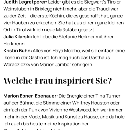
Judith Legretporer
:
Leider gibt es die Siegwart’s Tiroler
Weinstuben in Brixlegg nicht mehr, aber die Traudi war –
zu der Zeit – die erste Köchin, die es geschafft hat, ganze
vier Hauben zu erkochen. Sie hat aus einem ganz kleinen
Ort in Tirol wirklich neue Maßstäbe gesetzt.
Julia Kilarski
:
Ich liebe die Stefanie Herkner mit ihrer
Herknerin.
Kristin Büh
n:
Alles von Haya Molcho, weil sie einfach eine
Ikone in der Gastro ist. Ich mag auch das Gasthaus
Woracziczky von Marion Jambor sehr gern.
Welche Frau inspiriert Sie?
Marion Ebner-Ebenauer
:
Die Energie einer Tina Turner
auf der Bühne, die Stimme einer Whitney Houston oder
einfach der Punk von Vivienne Westwood. Ich war immer
mehr in der Mode, Musik und Kunst zu Hause, und da hole
ich auch bis heute meine Inspiration her.