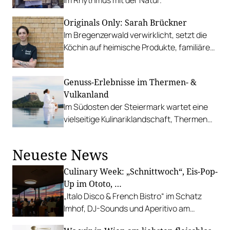
im Rhythmus mit der Natur.
Originals Only: Sarah Brückner
Im Bregenzerwald verwirklicht, setzt die
Köchin auf heimische Produkte, familiären
Rückhalt und eine zeitgemäße Kulinarik.
Genuss-Erlebnisse im Thermen- &
Vulkanland
Im Südosten der Steiermark wartet eine
vielseitige Kulinariklandschaft, Thermen
und spannende Produzent:innen.
Neueste News
Culinary Week: „Schnittwoch“, Eis-Pop-
Up im Ototo, …
„Italo Disco & French Bistro“ im Schatz
Imhof, DJ-Sounds und Aperitivo am
Rathausplatz, Grillabend im Gasthaus Zur