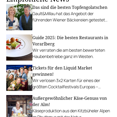
Das sind die besten Topfengolatschen
Gault&Millau hat das Angebot der
führenden Wiener Bäckereien getestet
und eine Top 10 Liste erstellt.
Guide 2025: Die besten Restaurants in
Vorarlberg
Wir verraten die am besten bewerteten
Haubenbetriebe ganz im Westen.
Tickets für den Liquid Market
gewinnen!
Wir verlosen 3x2 Karten für eines der
größten Cocktailfestivals Europas –
erstmals auf der Wiener Baumgartner
Außergewöhnlicher Käse-Genuss von
Höhe.
der Alm!
Käseproduktion aus den Kitzbüheler Alpen