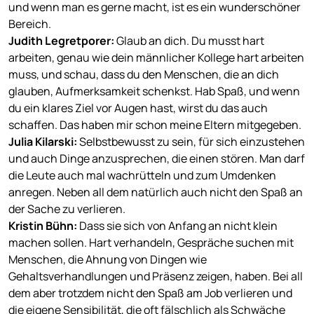
und wenn man es gerne macht, ist es ein wunderschöner
Bereich.
Judith Legretporer
:
Glaub an dich. Du musst hart
arbeiten, genau wie dein männlicher Kollege hart arbeiten
muss, und schau, dass du den Menschen, die an dich
glauben, Aufmerksamkeit schenkst. Hab Spaß, und wenn
du ein klares Ziel vor Augen hast, wirst du das auch
schaffen. Das haben mir schon meine Eltern mitgegeben.
Julia Kilarski
:
Selbstbewusst zu sein, für sich einzustehen
und auch Dinge anzusprechen, die einen stören. Man darf
die Leute auch mal wachrütteln und zum Umdenken
anregen. Neben all dem natürlich auch nicht den Spaß an
der Sache zu verlieren.
Kristin Bühn
:
Dass sie sich von Anfang an nicht klein
machen sollen. Hart verhandeln, Gespräche suchen mit
Menschen, die Ahnung von Dingen wie
Gehaltsverhandlungen und Präsenz zeigen, haben. Bei all
dem aber trotzdem nicht den Spaß am Job verlieren und
die eigene Sensibilität, die oft fälschlich als Schwäche