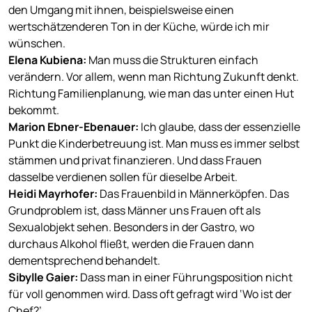
den Umgang mit ihnen, beispielsweise einen
wertschätzenderen Ton in der Küche, würde ich mir
wünschen.
Elena Kubiena
:
Man muss die Strukturen einfach
verändern. Vor allem, wenn man Richtung Zukunft denkt.
Richtung Familienplanung, wie man das unter einen Hut
bekommt.
Marion Ebner-Ebenauer
:
Ich glaube, dass der essenzielle
Punkt die Kinderbetreuung ist. Man muss es immer selbst
stämmen und privat finanzieren. Und dass Frauen
dasselbe verdienen sollen für dieselbe Arbeit.
Heidi Mayrhofer
:
Das Frauenbild in Männerköpfen. Das
Grundproblem ist, dass Männer uns Frauen oft als
Sexualobjekt sehen. Besonders in der Gastro, wo
durchaus Alkohol fließt, werden die Frauen dann
dementsprechend behandelt.
Sibylle Gaier
:
Dass man in einer Führungsposition nicht
für voll genommen wird. Dass oft gefragt wird ‘Wo ist der
Chef?’.