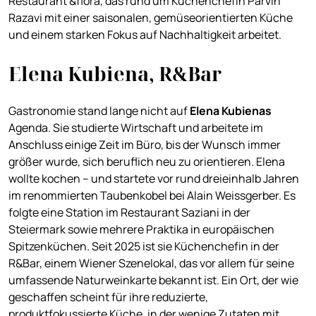
Restaurant &flora, das rund um Küchenchefin Parvin
Razavi mit einer saisonalen, gemüseorientierten Küche
und einem starken Fokus auf Nachhaltigkeit arbeitet.
Elena Kubiena, R&Bar
Gastronomie stand lange nicht auf
Elena Kubienas
Agenda. Sie studierte Wirtschaft und arbeitete im
Anschluss einige Zeit im Büro, bis der Wunsch immer
größer wurde, sich beruflich neu zu orientieren. Elena
wollte kochen – und startete vor rund dreieinhalb Jahren
im renommierten Taubenkobel bei Alain Weissgerber. Es
folgte eine Station im Restaurant Saziani in der
Steiermark sowie mehrere Praktika in europäischen
Spitzenküchen. Seit 2025 ist sie Küchenchefin in der
R&Bar, einem Wiener Szenelokal, das vor allem für seine
umfassende Naturweinkarte bekannt ist. Ein Ort, der wie
geschaffen scheint für ihre reduzierte,
produktfokussierte Küche, in der wenige Zutaten mit