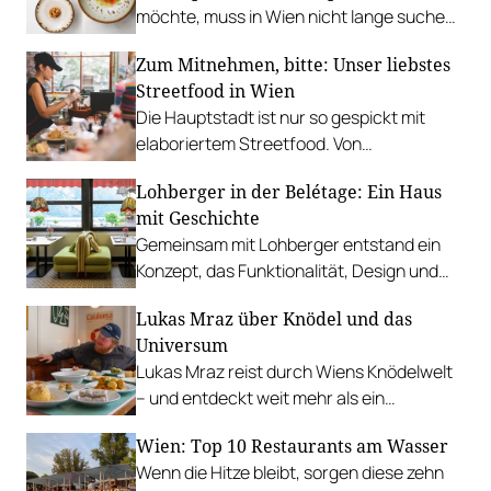
möchte, muss in Wien nicht lange suchen.
In diesen Betrieben lohnt sich ein Besuch
Zum Mitnehmen, bitte: Unser liebstes
besonders.
Streetfood in Wien
Die Hauptstadt ist nur so gespickt mit
elaboriertem Streetfood. Von
vietnamesischem Bánh Mì über raffinierte
Lohberger in der Belétage: Ein Haus
Tacos bis hin zu syrischer Marktküche.
mit Geschichte
Gemeinsam mit Lohberger entstand ein
Konzept, das Funktionalität, Design und
kulinarisches Handwerk vereint.
Lukas Mraz über Knödel und das
Universum
Lukas Mraz reist durch Wiens Knödelwelt
– und entdeckt weit mehr als ein
Traditionsgericht.
Wien: Top 10 Restaurants am Wasser
Wenn die Hitze bleibt, sorgen diese zehn