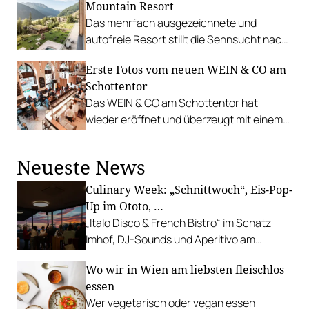
Mountain Resort
Das mehrfach ausgezeichnete und
autofreie Resort stillt die Sehnsucht nach
purer Natur und lädt zum Einatmen von
Erste Fotos vom neuen WEIN & CO am
frischer Nationalpark-Luft ein. Das
Schottentor
besondere Feel-Good-Geheimnis wartet
Das WEIN & CO am Schottentor hat
ab dem Sommer 2021 im Wald um das
wieder eröffnet und überzeugt mit einem
Resort: Drei neue Kraftplätze sorgen für
einladenden Ambiente.
die natürliche Entschleunigung.
Neueste News
Culinary Week: „Schnittwoch“, Eis-Pop-
Up im Ototo, …
„Italo Disco & French Bistro“ im Schatz
Imhof, DJ-Sounds und Aperitivo am
Rathausplatz, Grillabend im Gasthaus Zur
Wo wir in Wien am liebsten fleischlos
Palme, „Fridays for Furmint“ u. v. m.
essen
Wer vegetarisch oder vegan essen