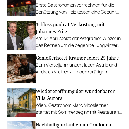
Erste Gastronomen verrechnen für die
Benützung von Heizkosten eine Gebühr.
Wie denken Sie darüber?
Schlossquadrat-Verkostung mit
Johannes Fritz
Am 12. April steigt der Wagramer Winzer in
das Rennen um die begehrte Jungwinzer-
Trophy ein.
Genießerhotel Krainer feiert 25 Jahre
Zum Vierteljahrhundert laden Astrid und
Andreas Krainer zur hochkarätigen
Küchen- & Big-Bottle-Party in
Langenwang ein.
Wiedereröffnung der wunderbaren
Villa Aurora
Wien: Gastronom Marc Moosleitner
startet mit Sommerbeginn mit Restaurant,
Gartenbar und als Eventlocation.
Nachhaltig urlauben im Gradonna