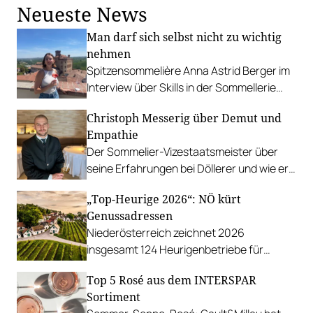
Neueste News
Man darf sich selbst nicht zu wichtig
nehmen
Spitzensommelière Anna Astrid Berger im
Interview über Skills in der Sommellerie
und wie sie es geschafft hat, bei der
Christoph Messerig über Demut und
Staatsmeisterschaft so cool zu
Empathie
performen.
Der Sommelier-Vizestaatsmeister über
seine Erfahrungen bei Döllerer und wie er
Freude an Wettbewerben gefunden hat.
„Top-Heurige 2026“: NÖ kürt
Genussadressen
Niederösterreich zeichnet 2026
insgesamt 124 Heurigenbetriebe für
höchste Qualität und Gastlichkeit aus.
Top 5 Rosé aus dem INTERSPAR
Sortiment