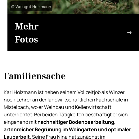
© Weingut Holzmann
Mehr
Fotos
Familiensache
Karl Holzmann ist neben seinem Vollzeitjob als Winzer
noch Lehrer an der landwirtschaftlichen Fachschule in
Mistelbach, wo er Weinbau und Kellerwirtschaft
unterrichtet. Bei beiden Tätigkeiten beschäftigt er sich
eingehend mit
nachhaltiger Bodenbearbeitung
,
artenreicher Begrünun
g im Weingarten
und
optimaler
Laubarbeit
. Seine Frau Nina hat zunächst im