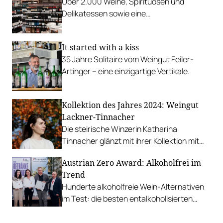
Über 2.000 Weine, Spirituosen und
Delikatessen sowie eine
Gratisverkostungszone im Traisencenter.
Drei Top-Weingüter schenken zum Start
It started with a kiss
aus.
35 Jahre Solitaire vom Weingut Feiler-
Artinger – eine einzigartige Vertikale.
Kollektion des Jahres 2024: Weingut
Lackner-Tinnacher
Die steirische Winzerin Katharina
Tinnacher glänzt mit ihrer Kollektion mit
vielschichtigen und aromareichen Weinen.
Austrian Zero Award: Alkoholfrei im
Trend
Hunderte alkoholfreie Wein-Alternativen
im Test: die besten entalkoholisierten
Weine und Sekte sowie Sparkling Teas,
Verjus, Proxies, Limonaden u. v. m.