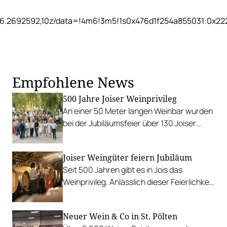
16.2692592,10z/data=!4m6!3m5!1s0x476d1f254a855031:0x2
Empfohlene News
500 Jahre Joiser Weinprivileg
An einer 50 Meter langen Weinbar wurden
bei der Jubiläumsfeier über 130 Joiser
Weine ausgeschenkt.
Joiser Weingüter feiern Jubiläum
Seit 500 Jahren gibt es in Jois das
Weinprivileg. Anlässlich dieser Feierlichkeit
veranstalten die Winzer*innen mehrere
Events.
Neuer Wein & Co in St. Pölten