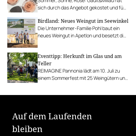
Sommer, Sonne, Rosé: Gault&Millau hat
sich durch das Angebot gekostet und fünf
Favoriten für Urlaub im Glas gefunden.
Birdland: Neues Weingut im Seewinkel
Die Unternehmer-Familie Pohl baut ein
neues Weingut in Apetlon und besetzt die
Schlüsselpositionen hochkarätig.
Eventtipp: Herkunft im Glas und am
Teller
REIMAGINE Pannonia lädt am 10. Juli zu
einem Sommerfest mit 25 Weingütern und
authentischer Kulinarik in das Bio-Landgut
Esterhazy.
Auf dem Laufenden
bleiben