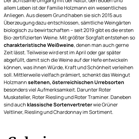
Der achtsame Umgang mit der Natur, den Böden und
allem Leben ist der Familie Holzmann ein wesentliches
Anliegen. Aus diesem Grund haben sie sich 2015 aus
Überzeugung dazu entschlossen, sämtliche Weingärten
biologisch zu bewirtschaften – seit 2019 gibt es die ersten
Bio-zertifizierten Weine. Mit größter Sorgfalt entstehen so
charakteristische Weißweine
, denen man auch gerne
Zeit lässt. Teilweise wird erst im April oder gar später
abgefüllt, damit sich die Weine auf der Hefe entwickeln
können, was ihnen Würde, Kraft und Schönheit verleihen
soll. Mittlerweile vielfach prämiert, schenkt das Weingut
Holzmann
seltenen, österreichischen Urrebsorten
besonders viel Aufmerksamkeit. Darunter Roter
Muskateller, Roter Riesling und Roter Traminer. Daneben
sind auch
klassische Sortenvertreter
wie Grüner
Veltliner, Riesling und Chardonnay im Sortiment.