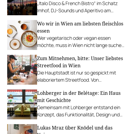
„Italo Disco & French Bistro“ im Schatz
Imhof, DJ-Sounds und Aperitivo am
Rathausplatz, Grillabend im Gasthaus Zur
Wo wir in Wien am liebsten fleischlos
Palme, „Fridays for Furmint“ u. v. m.
essen
Wer vegetarisch oder vegan essen
möchte, muss in Wien nicht lange suchen.
In diesen Betrieben lohnt sich ein Besuch
Zum Mitnehmen, bitte: Unser liebstes
besonders.
Streetfood in Wien
Die Hauptstadt ist nur so gespickt mit
elaboriertem Streetfood. Von
vietnamesischem Bánh Mì über raffinierte
Lohberger in der Belétage: Ein Haus
Tacos bis hin zu syrischer Marktküche.
mit Geschichte
Gemeinsam mit Lohberger entstand ein
Konzept, das Funktionalität, Design und
kulinarisches Handwerk vereint.
Lukas Mraz über Knödel und das