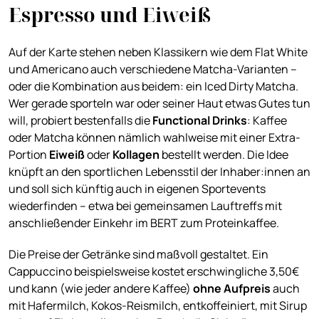
Espresso und Eiweiß
Auf der Karte stehen neben Klassikern wie dem Flat White
und Americano auch verschiedene Matcha-Varianten –
oder die Kombination aus beidem: ein Iced Dirty Matcha.
Wer gerade sporteln war oder seiner Haut etwas Gutes tun
will, probiert bestenfalls die
Functional Drinks
: Kaffee
oder Matcha können nämlich wahlweise mit einer Extra-
Portion
Eiweiß
oder
Kollagen
bestellt werden. Die Idee
knüpft an den sportlichen Lebensstil der Inhaber:innen an
und soll sich künftig auch in eigenen Sportevents
wiederfinden – etwa bei gemeinsamen Lauftreffs mit
anschließender Einkehr im BERT zum Proteinkaffee.
Die Preise der Getränke sind maßvoll gestaltet. Ein
Cappuccino beispielsweise kostet erschwingliche 3,50€
und kann (wie jeder andere Kaffee)
ohne Aufpreis
auch
mit Hafermilch, Kokos-Reismilch, entkoffeiniert, mit Sirup