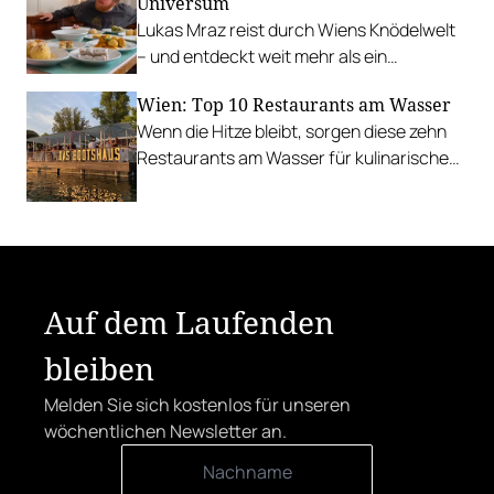
Universum
Lukas Mraz reist durch Wiens Knödelwelt
– und entdeckt weit mehr als ein
Traditionsgericht.
Wien: Top 10 Restaurants am Wasser
Wenn die Hitze bleibt, sorgen diese zehn
Restaurants am Wasser für kulinarische
Erfrischung.
Auf dem Laufenden
bleiben
Melden Sie sich kostenlos für unseren
wöchentlichen Newsletter an.