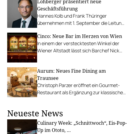
Lohberger präsentiert neue
Geschäftsführung
Hannes Kolb und Frank Thüringer
übernehmen mit 1. September die Leitung
des Marktführers im Bereich Gastro-
Cinco: Neue Bar im Herzen von Wien
Küchen.
In einem der verstecktesten Winkel der
Wiener Altstadt lässt sich Barchef Nick
Diehl-Thiele von den fünf Elementen
inspierieren.
Aurum: Neues Fine Dining am
Traunsee
Christoph Parzer eröffnet ein Gourmet-
Restaurant als Ergänzung zur klassischen
Hirschenstube im Hotel zum Goldenen
Hirschen in Gmunden.
Neueste News
Culinary Week: „Schnittwoch“, Eis-Pop-
Up im Ototo, …