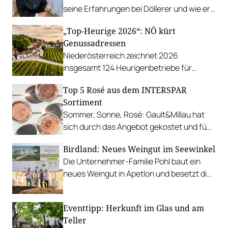
seine Erfahrungen bei Döllerer und wie er
Freude an Wettbewerben gefunden hat.
„Top-Heurige 2026“: NÖ kürt
Genussadressen
Niederösterreich zeichnet 2026
insgesamt 124 Heurigenbetriebe für
höchste Qualität und Gastlichkeit aus.
Top 5 Rosé aus dem INTERSPAR
Sortiment
Sommer, Sonne, Rosé: Gault&Millau hat
sich durch das Angebot gekostet und fünf
Favoriten für Urlaub im Glas gefunden.
Birdland: Neues Weingut im Seewinkel
Die Unternehmer-Familie Pohl baut ein
neues Weingut in Apetlon und besetzt die
Schlüsselpositionen hochkarätig.
Eventtipp: Herkunft im Glas und am
Teller