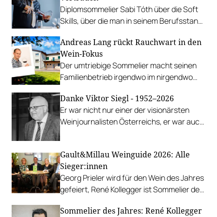
Diplomsommelier Sabi Tóth über die Soft
Skills, über die man in seinem Berufsstand
verfügen sollte.
Andreas Lang rückt Rauchwart in den
Wein-Fokus
Der umtriebige Sommelier macht seinen
Familienbetrieb irgendwo im nirgendwo
zum Wein-Kompetenzzentrum.
Danke Viktor Siegl - 1952–2026
Er war nicht nur einer der visionärsten
Weinjournalisten Österreichs, er war auch
einer der freundlichsten.
Gault&Millau Weinguide 2026: Alle
Sieger:innen
Georg Prieler wird für den Wein des Jahres
gefeiert, René Kollegger ist Sommelier des
Jahres, drei Weine mit sagenhaften 99
Sommelier des Jahres: René Kollegger
Punkten.