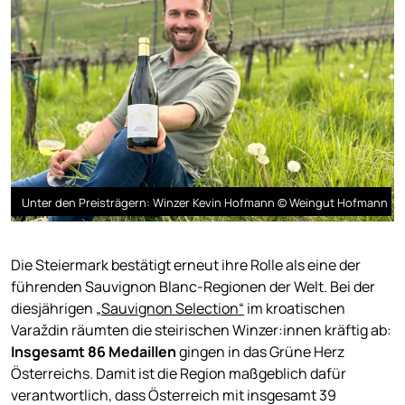
Unter den Preisträgern: Winzer Kevin Hofmann © Weingut Hofmann
Die Steiermark bestätigt erneut ihre Rolle als eine der
führenden Sauvignon Blanc-Regionen der Welt. Bei der
diesjährigen
„Sauvignon Selection“
im kroatischen
Varaždin räumten die steirischen Winzer:innen kräftig ab:
Insgesamt 86 Medaillen
gingen in das Grüne Herz
Österreichs. Damit ist die Region maßgeblich dafür
verantwortlich, dass Österreich mit insgesamt 39