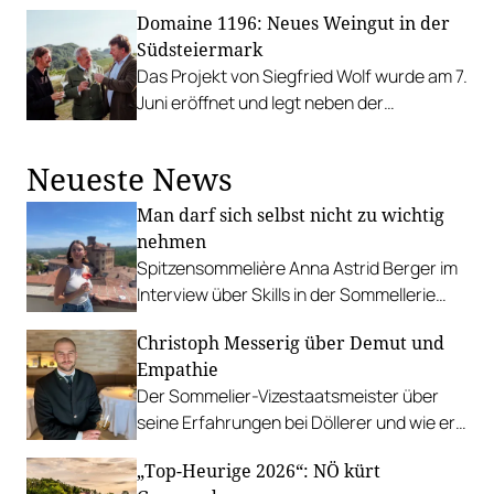
Lebensgefühl vermittelt und Menschen
Domaine 1196: Neues Weingut in der
glücklich macht.
Südsteiermark
Das Projekt von Siegfried Wolf wurde am 7.
Juni eröffnet und legt neben der
Weinproduktion auch einen Schwerpunkt
auf den Ausbau kultureller Angebote in
Neueste News
Gamlitz.
Man darf sich selbst nicht zu wichtig
nehmen
Spitzensommelière Anna Astrid Berger im
Interview über Skills in der Sommellerie
und wie sie es geschafft hat, bei der
Christoph Messerig über Demut und
Staatsmeisterschaft so cool zu
Empathie
performen.
Der Sommelier-Vizestaatsmeister über
seine Erfahrungen bei Döllerer und wie er
Freude an Wettbewerben gefunden hat.
„Top-Heurige 2026“: NÖ kürt