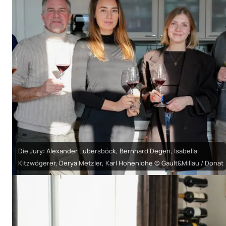
Die Jury: Alexander Lubersböck, Bernhard Degen, Isabella
Kitzwögerer, Derya Metzler, Karl Hohenlohe © Gault&Millau / Donat