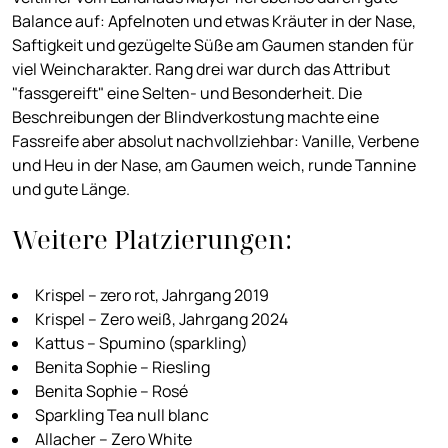
Balance auf: Apfelnoten und etwas Kräuter in der Nase,
Saftigkeit und gezügelte Süße am Gaumen standen für
viel Weincharakter. Rang drei war durch das Attribut
"fassgereift" eine Selten- und Besonderheit. Die
Beschreibungen der Blindverkostung machte eine
Fassreife aber absolut nachvollziehbar: Vanille, Verbene
und Heu in der Nase, am Gaumen weich, runde Tannine
und gute Länge.
Weitere Platzierungen:
Krispel – zero rot, Jahrgang 2019
Krispel – Zero weiß, Jahrgang 2024
Kattus – Spumino (sparkling)
Benita Sophie – Riesling
Benita Sophie – Rosé
Sparkling Tea null blanc
Allacher – Zero White