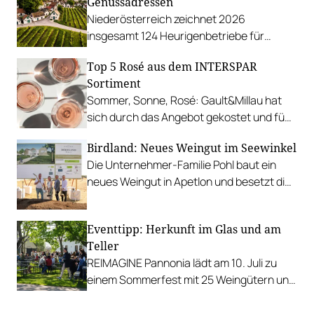
Genussadressen
Niederösterreich zeichnet 2026
insgesamt 124 Heurigenbetriebe für
höchste Qualität und Gastlichkeit aus.
Top 5 Rosé aus dem INTERSPAR
Sortiment
Sommer, Sonne, Rosé: Gault&Millau hat
sich durch das Angebot gekostet und fünf
Favoriten für Urlaub im Glas gefunden.
Birdland: Neues Weingut im Seewinkel
Die Unternehmer-Familie Pohl baut ein
neues Weingut in Apetlon und besetzt die
Schlüsselpositionen hochkarätig.
Eventtipp: Herkunft im Glas und am
Teller
REIMAGINE Pannonia lädt am 10. Juli zu
einem Sommerfest mit 25 Weingütern und
authentischer Kulinarik in das Bio-Landgut
Esterhazy.