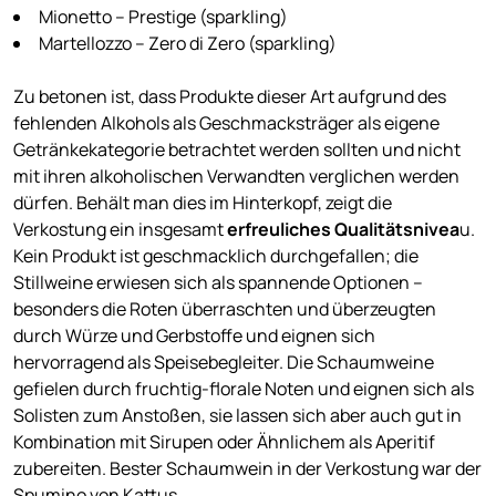
Mionetto – Prestige (sparkling)
Martellozzo – Zero di Zero (sparkling)
Zu betonen ist, dass Produkte dieser Art aufgrund des
fehlenden Alkohols als Geschmacksträger als eigene
Getränkekategorie betrachtet werden sollten und nicht
mit ihren alkoholischen Verwandten verglichen werden
dürfen. Behält man dies im Hinterkopf, zeigt die
Verkostung ein insgesamt
erfreuliches Qualitätsnivea
u.
Kein Produkt ist geschmacklich durchgefallen; die
Stillweine erwiesen sich als spannende Optionen –
besonders die Roten überraschten und überzeugten
durch Würze und Gerbstoffe und eignen sich
hervorragend als Speisebegleiter. Die Schaumweine
gefielen durch fruchtig-florale Noten und eignen sich als
Solisten zum Anstoßen, sie lassen sich aber auch gut in
Kombination mit Sirupen oder Ähnlichem als Aperitif
zubereiten. Bester Schaumwein in der Verkostung war der
Spumino von Kattus.