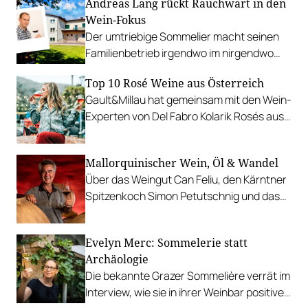
Andreas Lang rückt Rauchwart in den
die Preisträger*innen vor.
Wein-Fokus
Der umtriebige Sommelier macht seinen
Familienbetrieb irgendwo im nirgendwo
zum Wein-Kompetenzzentrum.
Top 10 Rosé Weine aus Österreich
Gault&Millau hat gemeinsam mit den Wein-
Experten von Del Fabro Kolarik Rosés aus
dem Jahrgang 2024 verkostet und
bewertet.
Mallorquinischer Wein, Öl & Wandel
Über das Weingut Can Feliu, den Kärntner
Spitzenkoch Simon Petutschnig und das
Ökosystem hinter dem Teller.
Evelyn Merc: Sommelerie statt
Archäologie
Die bekannte Grazer Sommelière verrät im
Interview, wie sie in ihrer Weinbar positives