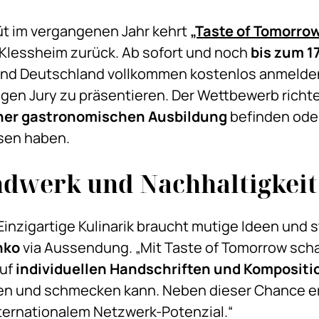
t im vergangenen Jahr kehrt
„Taste of Tomorro
Klessheim zurück. Ab sofort und noch
bis zum 1
und Deutschland vollkommen kostenlos anmelden
gen Jury zu präsentieren. Der Wettbewerb richtet
iner gastronomischen Ausbildung
befinden ode
sen haben.
ndwerk und Nachhaltigkeit
 Einzigartige Kulinarik braucht mutige Ideen und 
nko
via Aussendung. „Mit Taste of Tomorrow scha
auf
individuellen Handschriften und Komposit
hen und schmecken kann. Neben dieser Chance e
nternationalem Netzwerk-Potenzial.“