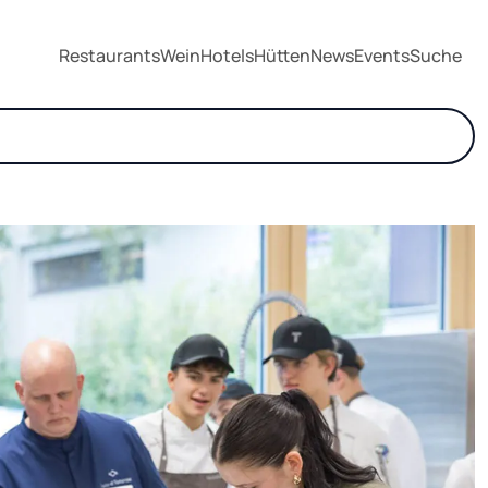
Restaurants
Wein
Hotels
Hütten
News
Events
Suche