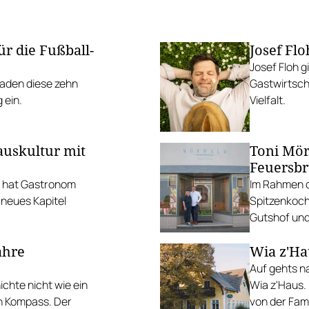
ür die Fußball-
Josef Flo
Josef Floh g
laden diese zehn
Gastwirtscha
 ein.
Vielfalt.
auskultur mit
Toni Mör
Feuersb
t hat Gastronom
Im Rahmen de
 neues Kapitel
Spitzenkoch
Gutshof und
ahre
Wia z'Ha
Auf gehts na
ichte nicht wie ein
Wia z'Haus.
n Kompass. Der
von der Fami