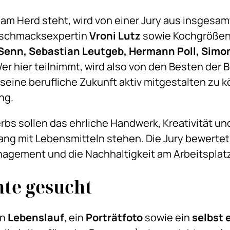
 am Herd steht, wird von einer Jury aus insgesam
eschmacksexpertin
Vroni Lut
z
sowie Kochgrößen
s Senn, Sebastian Leutgeb, Hermann Poll, Sim
Wer hier teilnimmt, wird also von den Besten der 
 seine berufliche Zukunft aktiv mitgestalten zu 
ng.
bs sollen das ehrliche Handwerk, Kreativität un
g mit Lebensmitteln stehen. Die Jury bewert
nagement und die Nachhaltigkeit am Arbeitsplat
te gesucht
in
Lebenslauf
, ein
Porträtfoto
sowie ein
selbst 