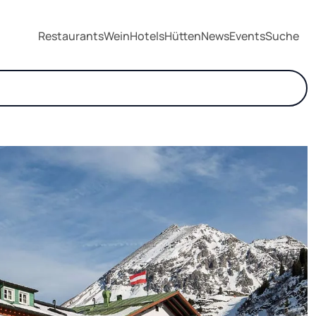
Restaurants
Wein
Hotels
Hütten
News
Events
Suche