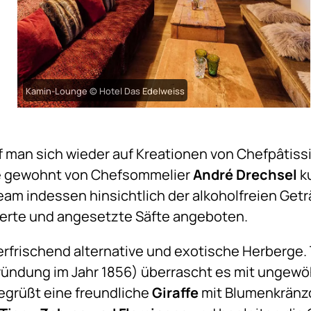
Kamin-Lounge © Hotel Das Edelweiss
 man sich wieder auf Kreationen von Chefpâtiss
ie gewohnt von Chefsommelier
André Drechsel
ku
eam indessen hinsichtlich der alkoholfreien Getr
ierte und angesetzte Säfte angeboten.
erfrischend alternative und exotische Herberge. 
(Gründung im Jahr 1856) überrascht es mit ungewö
egrüßt eine freundliche
Giraffe
mit Blumenkränzc