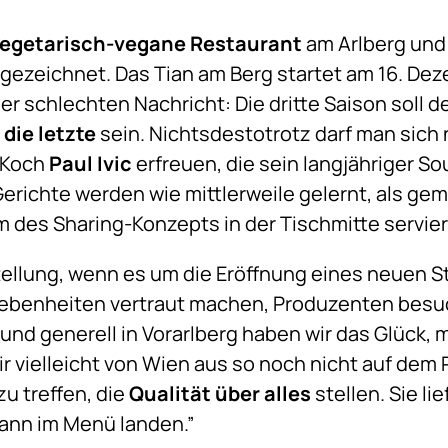
egetarisch-vegane Restaurant
am Arlberg und 
ezeichnet. Das Tian am Berg startet am 16. Dez
er schlechten Nachricht: Die dritte Saison soll 
h
die letzte
sein. Nichtsdestotrotz darf man sich
-Koch
Paul Ivic
erfreuen, die sein langjähriger S
Gerichte werden wie mittlerweile gelernt, als ge
 des Sharing-Konzepts in der Tischmitte servier
mstellung, wenn es um die Eröffnung eines neuen
egebenheiten vertraut machen, Produzenten besu
und generell in Vorarlberg haben wir das Glück, 
r vielleicht von Wien aus so noch nicht auf dem 
u treffen, die
Qualität über alles
stellen. Sie li
 dann im Menü landen.”