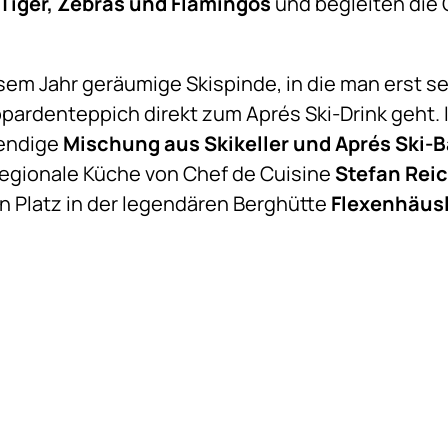
Tiger, Zebras und Flamingos
und begleiten die 
sem Jahr geräumige Skispinde, in die man erst s
pardenteppich direkt zum Aprés Ski-Drink geht. I
rendige
Mischung aus Skikeller und Aprés Ski-B
regionale Küche von Chef de Cuisine
Stefan Rei
 den Platz in der legendären Berghütte
Flexenhäus