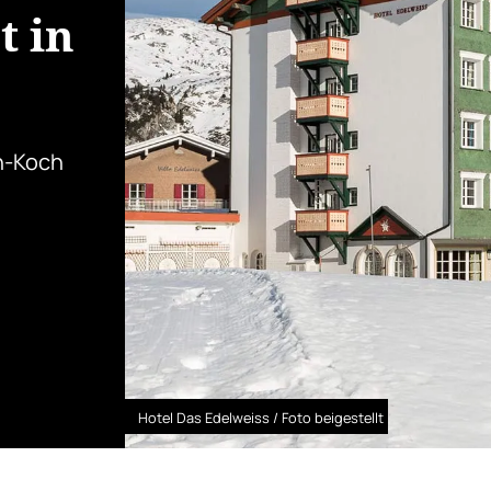
t in
n-Koch
Hotel Das Edelweiss / Foto beigestellt