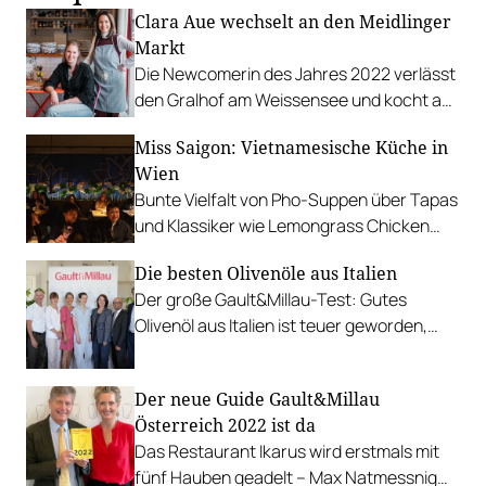
Clara Aue wechselt an den Meidlinger
Markt
Die Newcomerin des Jahres 2022 verlässt
den Gralhof am Weissensee und kocht ab
14. Mai im Heu&Gabel.
Miss Saigon: Vietnamesische Küche in
Wien
Bunte Vielfalt von Pho-Suppen über Tapas
und Klassiker wie Lemongrass Chicken
oder Shaken Beef Steak bis zu
Die besten Olivenöle aus Italien
Champagner und Cocktails.
Der große Gault&Millau-Test: Gutes
Olivenöl aus Italien ist teuer geworden,
viele Produkte sind aber ihren Preis wert.
Der neue Guide Gault&Millau
Österreich 2022 ist da
Das Restaurant Ikarus wird erstmals mit
fünf Hauben geadelt – Max Natmessnig