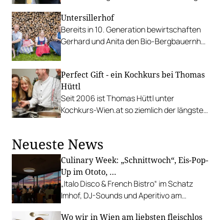
aus dem „Rote Wand Chef’s Table“ ist
Untersillerhof
Koch des Jahres – zahlreiche Aufsteiger
Bereits in 10. Generation bewirtschaften
und ein hohes kulinarisches Niveau zeigen,
Gerhard und Anita den Bio-Bergbauernhof
dass sich die heimische Gastronomie trotz
Untersillerhof.
Krise weiter verbessert.
Perfect Gift - ein Kochkurs bei Thomas
Hüttl
Seit 2006 ist Thomas Hüttl unter
Kochkurs-Wien.at so ziemlich der längste
Anbieter in Wien und sticht bis heute mit
seinen Wochenend-Kochkursen mit
Neueste News
gemeinsamen Naschmarkt-Einkauf aus
dem allgemeinen Angebot heraus.
Culinary Week: „Schnittwoch“, Eis-Pop-
Up im Ototo, …
„Italo Disco & French Bistro“ im Schatz
Imhof, DJ-Sounds und Aperitivo am
Rathausplatz, Grillabend im Gasthaus Zur
Wo wir in Wien am liebsten fleischlos
Palme, „Fridays for Furmint“ u. v. m.