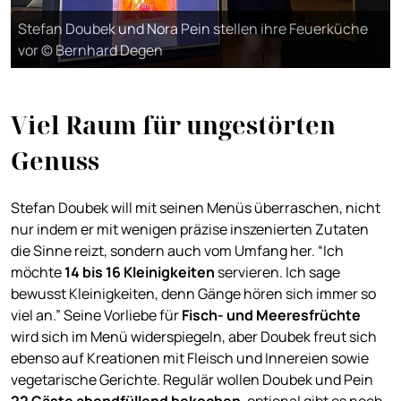
Stefan Doubek und Nora Pein stellen ihre Feuerküche
vor © Bernhard Degen
Viel Raum für ungestörten
Genuss
Stefan Doubek will mit seinen Menüs überraschen, nicht
nur indem er mit wenigen präzise inszenierten Zutaten
die Sinne reizt, sondern auch vom Umfang her. “Ich
möchte
14 bis 16 Kleinigkeiten
servieren. Ich sage
bewusst Kleinigkeiten, denn Gänge hören sich immer so
viel an.” Seine Vorliebe für
Fisch- und Meeresfrüchte
wird sich im Menü widerspiegeln, aber Doubek freut sich
ebenso auf Kreationen mit Fleisch und Innereien sowie
vegetarische Gerichte. Regulär wollen Doubek und Pein
22 Gäste abendfüllend bekochen
, optional gibt es noch