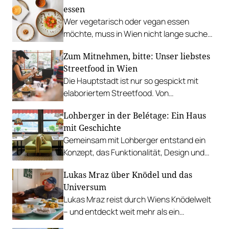
essen
Wer vegetarisch oder vegan essen
möchte, muss in Wien nicht lange suchen.
In diesen Betrieben lohnt sich ein Besuch
Zum Mitnehmen, bitte: Unser liebstes
besonders.
Streetfood in Wien
Die Hauptstadt ist nur so gespickt mit
elaboriertem Streetfood. Von
vietnamesischem Bánh Mì über raffinierte
Lohberger in der Belétage: Ein Haus
Tacos bis hin zu syrischer Marktküche.
mit Geschichte
Gemeinsam mit Lohberger entstand ein
Konzept, das Funktionalität, Design und
kulinarisches Handwerk vereint.
Lukas Mraz über Knödel und das
Universum
Lukas Mraz reist durch Wiens Knödelwelt
– und entdeckt weit mehr als ein
Traditionsgericht.