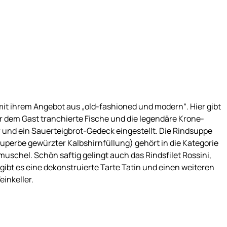
mit ihrem Angebot aus „old-fashioned und modern“. Hier gibt
r dem Gast tranchierte Fische und die legendäre Krone-
 und ein Sauerteigbrot-Gedeck eingestellt. Die Rindsuppe
superbe gewürzter Kalbshirnfüllung) gehört in die Kategorie
muschel. Schön saftig gelingt auch das Rindsfilet Rossini,
gibt es eine dekonstruierte Tarte Tatin und einen weiteren
inkeller.