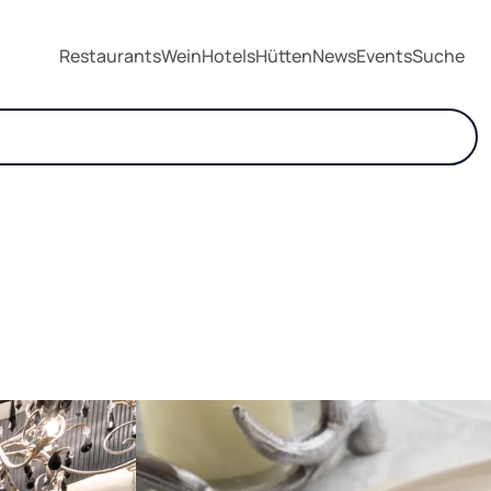
Restaurants
Wein
Hotels
Hütten
News
Events
Suche