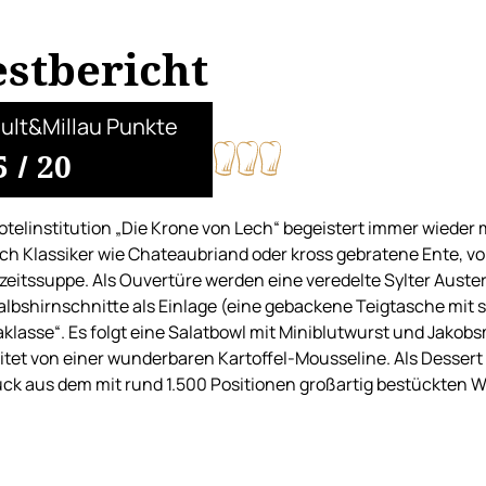
estbericht
ult&Millau Punkte
5
/
20
otelinstitution „Die Krone von Lech“ begeistert immer wieder 
ch Klassiker wie Chateaubriand oder kross gebratene Ente, vo
eitssuppe. Als Ouvertüre werden eine veredelte Sylter Auster
albshirnschnitte als Einlage (eine gebackene Teigtasche mit 
aklasse“. Es folgt eine Salatbowl mit Miniblutwurst und Jakobs
itet von einer wunderbaren Kartoffel-Mousseline. Als Dessert 
ck aus dem mit rund 1.500 Positionen großartig bestückten We