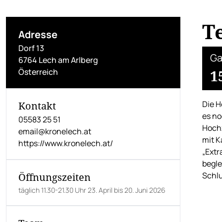
T
Adresse
Dorf 13
Ga
6764 Lech am Arlberg
Österreich
1
Die H
Kontakt
es no
05583 25 51
Hochz
email@kronelech.at
mit K
https://www.kronelech.at/
„Extr
begle
Schlu
Öffnungszeiten
täglich 11.30-21.30 Uhr 23. April bis 20. Juni 2026