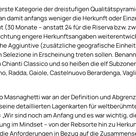
erste Kategorie der dreistufigen Qualitätspyram
n damit anfangs weniger die Herkunft oder Einz
(30 Monate – anstatt 24 für die Riserva bzw. zwö
ichtung engere Herkunftsangaben weiterentwicke
he Aggiuntive (zusätzliche geografische Einheite
an Selezione in Erscheinung treten sollen. Bena
Chianti Classico und so heißen die elf Subzonen
o, Radda, Gaiole, Castelnuovo Berardenga, Vagli
o Masnaghetti war an der Definition und Abgren
ür seine detaillierten Lagenkarten für weltberüh
: „Wir sind noch am Anfang und es war wichtig, d
ung im Mindset – von der Rebsorte hin zu Herkunf
die Anforderungen in Bezug auf die Zusammense