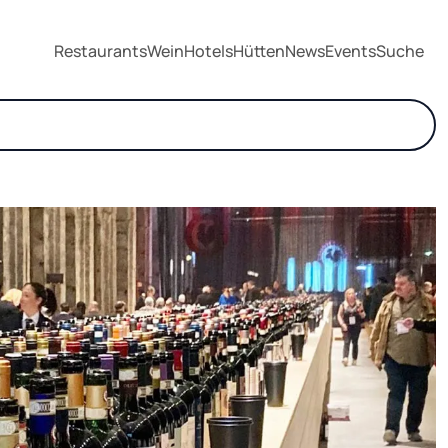
Restaurants
Wein
Hotels
Hütten
News
Events
Suche