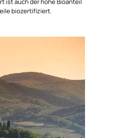
t ist auch der hohe Bioanteil
le biozertifiziert.