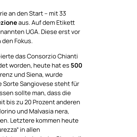
ie an den Start – mit 33
ezione
aus. Auf dem Etikett
nannten UGA. Diese erst vor
n den Fokus.
eierte das Consorzio Chianti
det worden, heute hat es
500
orenz und Siena, wurde
e Sorte Sangiovese steht für
issen sollte man, dass die
it bis zu 20 Prozent anderen
lorino und Malvasia nera,
ssen. Letztere kommen heute
rezza“ in allen