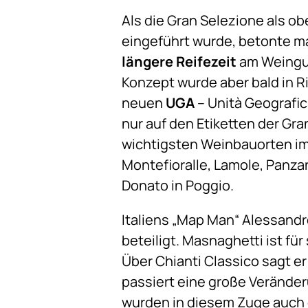
Als die Gran Selezione als ob
eingeführt wurde, betonte ma
längere Reifezeit
am Weingut 
Konzept wurde aber bald in R
neuen
UGA
– Unità Geografic
nur auf den Etiketten der Gr
wichtigsten Weinbauorten im 
Montefioralle, Lamole, Panzan
Donato in Poggio.
Italiens „Map Man“ Alessandr
beteiligt. Masnaghetti ist f
Über Chianti Classico sagt er
passiert eine große Veränder
wurden in diesem Zuge auch 