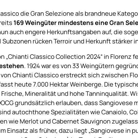
Classico die Gran Selezione als brandneue Kategor
reits
169 Weingüter mindestens eine Gran Sel
nun auch engere Herkunftsangaben auf, die soge
1 Subzonen rücken Terroir und Herkunft stärker i
 „Chianti Classico Collection 2024“ in Florenz f
Bestehen
. 1924 war es von 33 Weingütern gegrün
von Chianti Classico erstreckt sich zwischen Fl
mfasst heute 7.000 Hektar Weinberge. Die typisch
l Frische, Mineralität und hohe Tanninqualität. W
DOCG grundsätzlich erlauben, dass Sangiovese m
 sind autochthone Spezialitäten wie Canaiolo, Co
rten wie Merlot und Cabernet Sauvignon zugela
m Einsatz als früher, dazu liegt „Sangiovese in pu