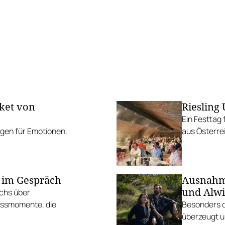
ket von
Riesling
Ein Festtag
rgen für Emotionen.
aus Österre
 im Gespräch
Ausnahme
und Alwi
chs über
ussmomente, die
Besonders d
überzeugt u