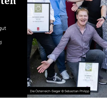
rten
gut
d
Die Österreich-Sieger © Sebastian Philipp