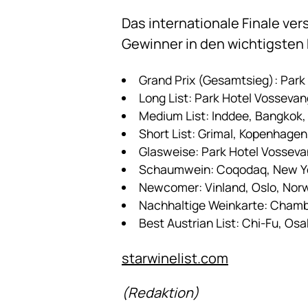
Das internationale Finale v
Gewinner in den wichtigsten 
Grand Prix (Gesamtsieg): Par
Long List: Park Hotel Vosseva
Medium List: Inddee, Bangkok,
Short List: Grimal, Kopenhage
Glasweise: Park Hotel Vossev
Schaumwein: Coqodaq, New Yo
Newcomer: Vinland, Oslo, No
Nachhaltige Weinkarte: Chamb
Best Austrian List: Chi-Fu, Os
starwinelist.com
(Redaktion)