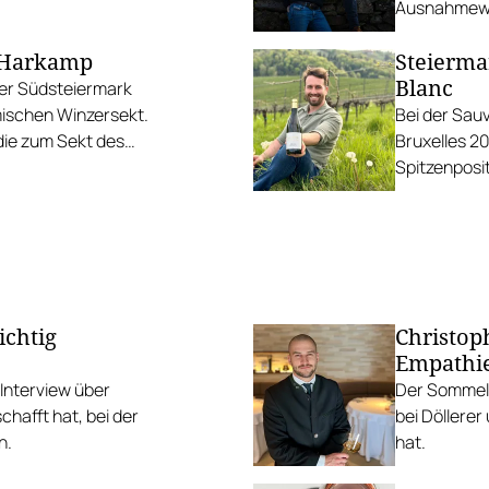
Ausnahmewe
t Harkamp
Steierma
Blanc
er Südsteiermark
mischen Winzersekt.
Bei der Sau
 die zum Sekt des
Bruxelles 20
Spitzenposit
Kellerei Mer
ichtig
Christop
Empathi
Interview über
Der Sommeli
schafft hat, bei der
bei Döllere
n.
hat.