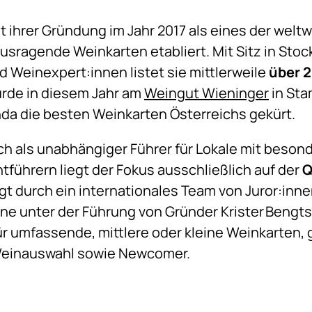
eit ihrer Gründung im Jahr 2017 als eines der welt
sragende Weinkarten etabliert. Mit Sitz in Sto
Weinexpert:innen listet sie mittlerweile
über 2
urde in diesem Jahr am
Weingut Wieninger
in Sta
da die besten Weinkarten Österreichs gekürt.
sich als unabhängiger Führer für Lokale mit beso
tführern liegt der Fokus ausschließlich auf der
Q
lgt durch ein internationales Team von Juror:inn
e unter der Führung von Gründer Krister Bengts
r umfassende, mittlere oder kleine Weinkarten,
Weinauswahl sowie Newcomer.