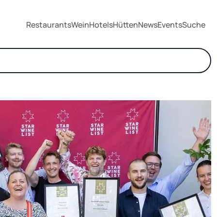
Restaurants
Wein
Hotels
Hütten
News
Events
Suche