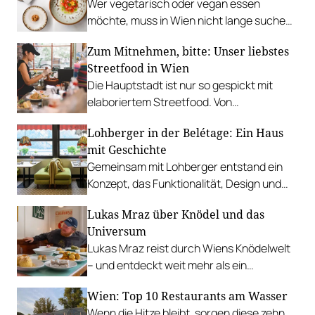
Wer vegetarisch oder vegan essen
möchte, muss in Wien nicht lange suchen.
In diesen Betrieben lohnt sich ein Besuch
Zum Mitnehmen, bitte: Unser liebstes
besonders.
Streetfood in Wien
Die Hauptstadt ist nur so gespickt mit
elaboriertem Streetfood. Von
vietnamesischem Bánh Mì über raffinierte
Lohberger in der Belétage: Ein Haus
Tacos bis hin zu syrischer Marktküche.
mit Geschichte
Gemeinsam mit Lohberger entstand ein
Konzept, das Funktionalität, Design und
kulinarisches Handwerk vereint.
Lukas Mraz über Knödel und das
Universum
Lukas Mraz reist durch Wiens Knödelwelt
– und entdeckt weit mehr als ein
Traditionsgericht.
Wien: Top 10 Restaurants am Wasser
Wenn die Hitze bleibt, sorgen diese zehn