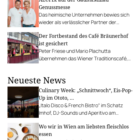
Genussmesse
Das heimische Unternehmen bewies sich
wieder als verlässlicher Partner der
Haubenköche und feiert alsbald seinen
Der Fortbestand des Café Bräunerhof
60. Geburtstag.
ist gesichert
Peter Friese und Mario Plachutta
übernehmen das Wiener Traditionscafé,
das in die Krise geschlittert war.
Neueste News
Culinary Week: „Schnittwoch“, Eis-Pop-
Up im Ototo, …
„Italo Disco & French Bistro“ im Schatz
Imhof, DJ-Sounds und Aperitivo am
Rathausplatz, Grillabend im Gasthaus Zur
Wo wir in Wien am liebsten fleischlos
Palme, „Fridays for Furmint“ u. v. m.
essen