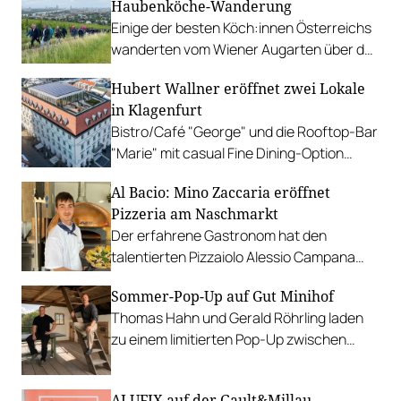
Haubenköche-Wanderung
Einige der besten Köch:innen Österreichs
wanderten vom Wiener Augarten über das
Restaurant Amador auf den Nussberg und
Hubert Wallner eröffnet zwei Lokale
feierten 100 Jahre Lohberger.
in Klagenfurt
Bistro/Café "George" und die Rooftop-Bar
"Marie" mit casual Fine Dining-Option
sollen am 15. September eröffnen.
Al Bacio: Mino Zaccaria eröffnet
Pizzeria am Naschmarkt
Der erfahrene Gastronom hat den
talentierten Pizzaiolo Alessio Campana
verpflichtet und bietet original
Sommer-Pop-Up auf Gut Minihof
neapolitanische Pizza.
Thomas Hahn und Gerald Röhrling laden
zu einem limitierten Pop-Up zwischen
Garten, Feuer und Tafel.
ALUFIX auf der Gault&Millau